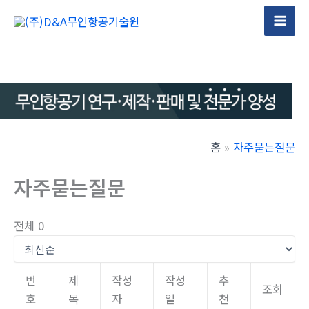
콘
텐
Mai
츠
Men
로
건
너
뛰
기
홈
자주묻는질문
자주묻는질문
전체 0
번
제
작성
작성
추
조회
호
목
자
일
천