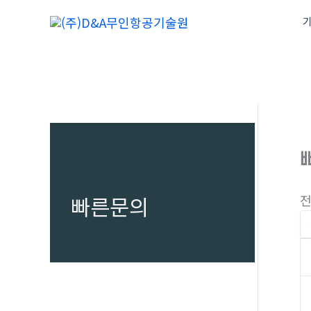
콘
기
텐
츠
로
건
너
뛰
기
빠른문의
전