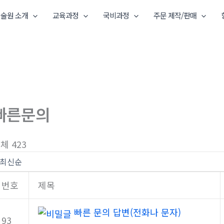
술원 소개
교육과정
국비과정
주문 제작/판매
빠른문의
체 423
번호
제목
빠른 문의 답변(전화나 문자)
93