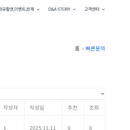
항공촬영,이벤트,방제
D&A STORY
고객센터
홈
빠른문의
작성자
작성일
추천
조회
1
2025.11.11
0
0