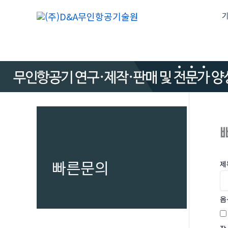
콘
기
텐
츠
로
건
너
뛰
기
빠른문의
제
옵