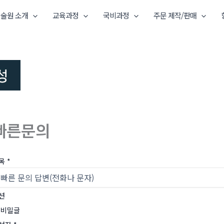
술원 소개
교육과정
국비과정
주문 제작/판매
빠른문의
목
*
션
비밀글