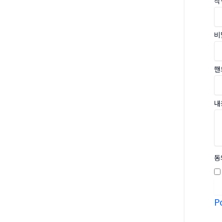
작
비
핸
내
동
P