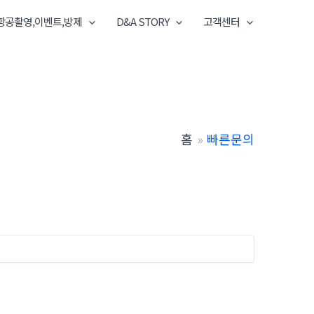
항공촬영,이벤트,방제
D&A STORY
고객센터
홈
빠른문의