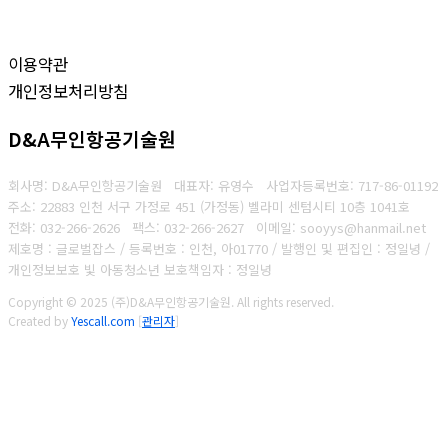
이용약관
개인정보처리방침
D&A무인항공기술원
회사명: D&A무인항공기술원 대표자: 유영수
사업자등록번호:
717-86-01192
주소: 22883 인천 서구 가정로 451 (가정동) 벨라미 센텀시티 10층 1041호
전화: 032-266-2626
팩스: 032-266-2627
이메일: sooyys@hanmail.net
제호명 : 글로벌잡스 / 등록번호 : 인천, 아01770 / 발행인 및 편집인 : 정일녕 /
개인정보보호 빛 아동청소년 보호책임자 : 정일녕
Copyright © 2025 (주)D&A무인항공기술원. All rights reserved.
Created by
Yescall.com
[
관리자
]