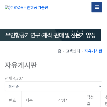
콘
텐
Mai
츠
Men
로
건
너
뛰
기
홈
고객센터
자유게시판
자유게시판
전체 4,307
작성
번호
제목
작성자
일