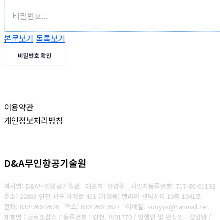
본문보기
목록보기
비밀번호 확인
이용약관
개인정보처리방침
D&A무인항공기술원
회사명: D&A무인항공기술원 대표자: 유영수
사업자등록번호:
717-86-01192
주소: 22883 인천 서구 가정로 451 (가정동) 벨라미 센텀시티 10층 1041호
전화: 032-266-2626
팩스: 032-266-2627
이메일: sooyys@hanmail.net
제호명 : 글로벌잡스 / 등록번호 : 인천, 아01770 / 발행인 및 편집인 : 정일녕 /