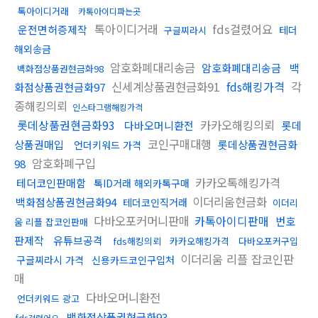
톡아이디거래
카톡아이디파는곳
톡아이디거래
fds걸렸어요
운전면허증제작
테더
구글찌라시
해외송금
암호화폐대리송금
암호화폐대리송금
백
백화점상품권현금화98
신세계상품권현금화91
fds해킹가격
각
화점상품권현금화97
종해킹의뢰
인스타그램해킹가격
롯데상품권현금화93
카카오해킹의뢰
다바오머니환전
롯데
코인구매대행
상품권매입
롯데상품권현금화
언더키워드 가격
암호화폐구입
98
카카오톡해킹가격
테더코인판매함
톡ID거래 해외카톡구매
이더리움현금화
백화점상품권현금화94
테더코인직거래
이더리
다바오포커머니판매
카톡아이디판매
번호
움 리플 잡코인판매
판제작
유튜브공격
fds해킹의뢰
카카오해킹가격
다바오포커구입
이더리움 리플 잡코인판
구글찌라시 가격
신용카드코인구입처
매
다바오머니환전
언더키워드 광고
백화점상품권현금화93
fds걸렸어요