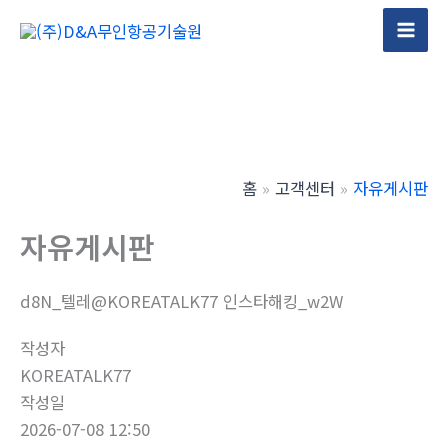
콘
텐
Mai
츠
Men
로
건
너
뛰
홈
고객센터
자유게시판
기
자유게시판
d8N_텔레@KOREATALK77 인스타해킹_w2W
작성자
KOREATALK77
작성일
2026-07-08 12:50