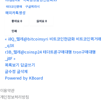
구글찌라시
테더코인판매
해외카톡생성
좋아요
0
싫어요
0
인쇄
«
i8Q_텔레@bitcoinsyri 비트코인현금화 비트코인퀵거래
_q3X
r3B_텔레@coinsp24 테더트론구매대행 tron구매대행
_j8F
»
목록보기
답글쓰기
글수정
글삭제
Powered by KBoard
이용약관
개인정보처리방침