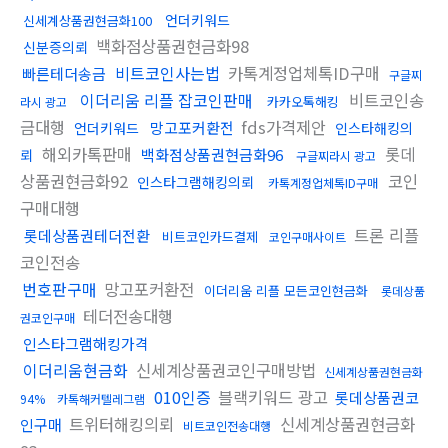
언더키워드
신세계상품권현금화100
백화점상품권현금화98
신분증의뢰
비트코인사는법
카톡계정업체톡ID구매
빠른테더송금
구글찌
이더리움 리플 잡코인판매
비트코인송
카카오톡해킹
라시 광고
금대행
fds가격제안
망고포커환전
언더키워드
인스타해킹의
해외카톡판매
롯데
백화점상품권현금화96
뢰
구글찌라시 광고
상품권현금화92
코인
인스타그램해킹의뢰
카톡계정업체톡ID구매
구매대행
트론 리플
롯데상품권테더전환
비트코인카드결제
코인구매사이트
코인전송
번호판구매
망고포커환전
이더리움 리플 모든코인현금화
롯데상품
테더전송대행
권코인구매
인스타그램해킹가격
이더리움현금화
신세계상품권코인구매방법
신세계상품권현금화
010인증
블랙키워드 광고
롯데상품권코
94%
카톡해커텔레그램
트위터해킹의뢰
신세계상품권현금화
인구매
비트코인전송대행