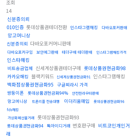
조회
14
신분증의뢰
010인증
롯데상품권테더전환
인스타그램해킹
다바오포커판매
망고머니상
다바오포커머니판매
신분증의뢰
다바오포커구입
보안에그판매
테더구매 테더판매
인스타그램해킹가격
인스타해킹
신세계상품권테더구매
롯데상품권현금화98
비트송금업체
블랙키워드
인스타그램해킹
카카오해킹
신세계상품권현금화91
백화점상품권현금화95
구글찌라시 가격
쌍둥이폰
롯데상품권현금화94%
안전한라우터판매
이더리움매입
망고머니상
트론리플 전송대행
롯데상품권현금화96
fds해킹
롯데상품권현금화93
가상화폐선물거래
번호판구매
비트코인개인거
롯데상품권현금화94
톡아이디거래
래