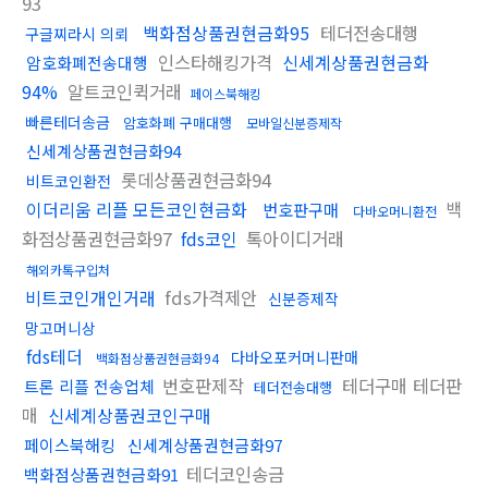
93
백화점상품권현금화95
테더전송대행
구글찌라시 의뢰
인스타해킹가격
신세계상품권현금화
암호화폐전송대행
94%
알트코인퀵거래
페이스북해킹
빠른테더송금
암호화폐 구매대행
모바일신분증제작
신세계상품권현금화94
롯데상품권현금화94
비트코인환전
이더리움 리플 모든코인현금화
백
번호판구매
다바오머니환전
화점상품권현금화97
fds코인
톡아이디거래
해외카톡구입처
비트코인개인거래
fds가격제안
신분증제작
망고머니상
fds테더
다바오포커머니판매
백화점상품권현금화94
번호판제작
테더구매 테더판
트론 리플 전송업체
테더전송대행
매
신세계상품권코인구매
페이스북해킹
신세계상품권현금화97
테더코인송금
백화점상품권현금화91