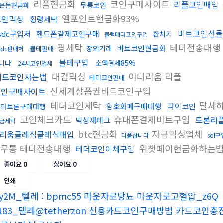
리플현금화
코인구매사이트
리플코인매입
무통코인
은돈현금화
엘포인트현금화93%
코인믹싱
횡령세탁
비트코인선물
sdc구입처
핸드폰결제코인구매
환치기
블랙테더코인구입
핑세탁
테더전송대행
비트코인현금화
장외거래
블테판매
sdc판매처
블테구입
니다
소액결제85%
24시코인업체
대검믹싱
이더리움 리플
비트코인사는법
테더코인판매
신세계상품권비트코인구입
코인구매사이트
테더코인세탁
탈세
암호화폐구매대행
파이코인
테더트론구매대행
코인체크카드
휴대폰결제비트구입
트론리플
믹싱재테크
금세탁
btc현금화
자금믹싱업체
리움클레식클레식매입
리플삽니다
sol구
더무통 테더전송대행
위챗페이현금화하는
테더코인이체구입
좋아요
0
싫어요
0
인쇄
y2M_텔레 : bpmc55 마운자로당뇨 마운자로고혈압_z6Q
183_텔레@tetherzon 신용카드코인구매방법 카드코인