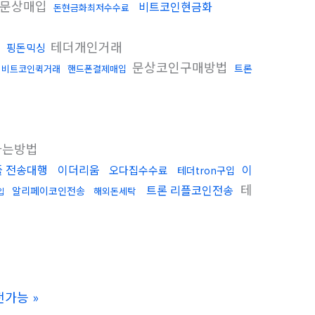
문상매입
비트코인현금화
돈현금화최저수수료
테더개인거래
핑돈믹싱
문상코인구매방법
트론
비트코인퀵거래
핸드폰결제매입
하는방법
 전송대행
이더리움
이
오다집수수료
테더tron구입
테
트론 리플코인전송
알리페이코인전송
해외돈세탁
입
법
충전가능
»