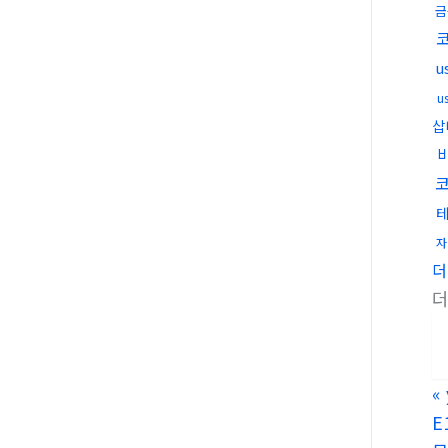
금
u
u
삽
자
더
«
E