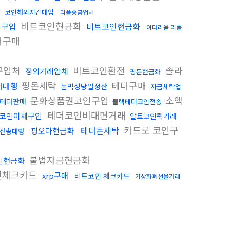
코인해외지갑매입
리플송금업체
비트코인현금화
인구입
비트코인현금화
이더리움 리플
더구매
구입처
비트코인환전
솔라
장외거래업체
핑돈현금화
핑돈세탁
테더구매
구매대행
돈믹싱당일정산
자금세탁업
문화상품권코인구입
소액
 테더판매
블랙테더코인전송
테더코인비대면거래
코인이체구입
알트코인퀵거래
카드로 코인구
테더돈세탁
핑오다현금화
 전송대행
불법자금현금화
인현금화
인체크카드
xrp구매
비트코인 체크카드
가상화폐선물거래