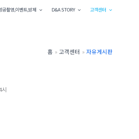
항공촬영,이벤트,방제
D&A STORY
고객센터
홈
고객센터
자유게시판
4시