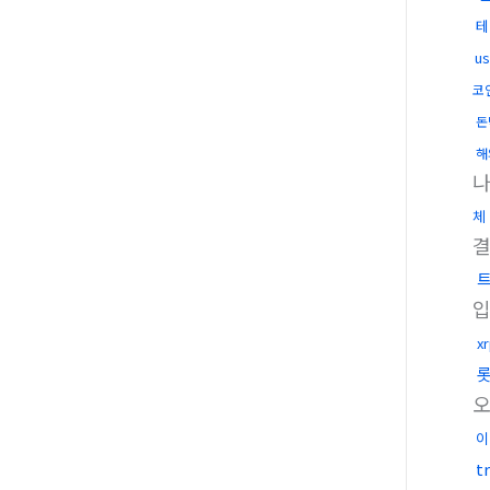
테
u
코
돈
해
체
x
이
t