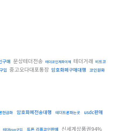
문상테더전송
테더거래
인구매
비트코
테더코인계좌이체
중고오다대포통장
암호화폐구매대행
구입
코인원화
암호화폐전송대행
usdc판매
론현금화
테더트론파는곳
탁
신세계상품권94%
트론 리플코인판매
테더tron구입