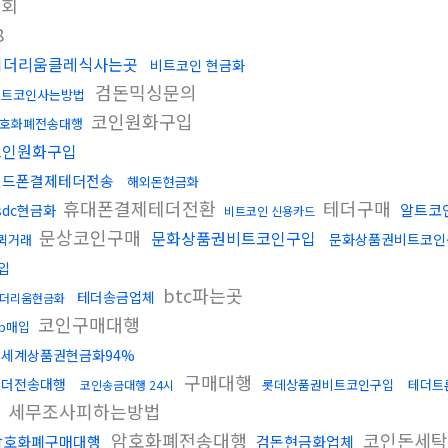
조회
8
이더리움클레식사는곳
비트코인 현금화
검돈믹싱문의
비트코인사는방법
코인원화구입
호화폐전송대행
코인원화구입
핸드폰결제테더전송
해외돈현금화
휴대폰결제테더전환
테더구매
알트코
sdc현금화
비트코인 신용카드
문상코인구매
문화상품권비트코인구입
문화상품권비트코인
퀵거래
입
btc파는곳
테더송금업체
더리움현금화
코인구매대행
rp매입
신세계상품권현금화94%
구매대행
테더전송대행
롯데상품권비트코인구입
테더트
코인송금대행 24시
세무조사피하는방법
암호화폐전송대행
코인돈세
암호화폐구매대행
검돈현금화업체