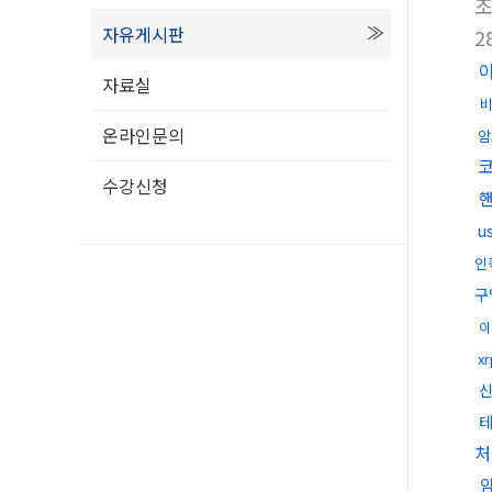
자유게시판
2
자료실
온라인문의
암
수강신청
u
인
구
이
x
처