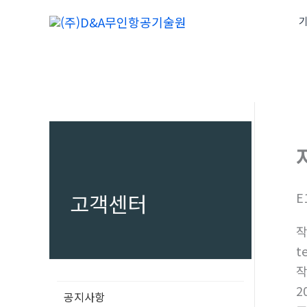
콘
기
텐
츠
로
건
너
뛰
기
고객센터
E
t
2
공지사항