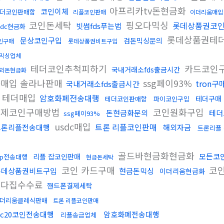
아프리카tv돈현금화
코인이체
더코인판매함
리플코인판매
이더리움매입
코인돈세탁
핑오다믹싱
롯데상품권코
빗썸fds푸는법
sdc현금화
롯데상품권테
문상코인구입
검돈믹싱문의
인구매
롯데상품권비트구입
믹싱업체
테더코인추척피하기
카드코인
국내거래소fds출금시간
외돈현금화
나매입 솔라나판매
ssg페이93%
tron
국내거래소fds출금시간
테더매입
암호화폐전송대행
테더구매
테더코인판매함
파이코인구입
결제코인구매방법
코인원화구입
돈현금화문의
테더
ssg페이93%
usdc매입
트론 리플코인판매
트론리플전송대행
해외자금
트론리플
입
골드바현금화현금화
모든코
리플 잡코인판매
rp전송대행
현금돈세탁
코인 카드구매
코
롯데상품권비트구입
현금돈믹싱
이더리움현금화
오다집수수료
핸드폰결제세탁
더리움클레식판매
트론 리플코인판매
rc20코인전송대행
암호화폐전송대행
리플송금업체