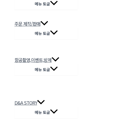
메뉴 토글
주문 제작/판매
메뉴 토글
항공촬영,이벤트,방제
메뉴 토글
D&A STORY
메뉴 토글