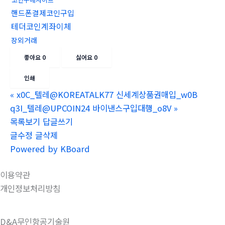
핸드폰결제코인구입
테더코인계좌이체
장외거래
좋아요
0
싫어요
0
인쇄
«
x0C_텔레@KOREATALK77 신세계상품권매입_w0B
q3I_텔레@UPCOIN24 바이낸스구입대행_o8V
»
목록보기
답글쓰기
글수정
글삭제
Powered by KBoard
이용약관
개인정보처리방침
D&A무인항공기술원