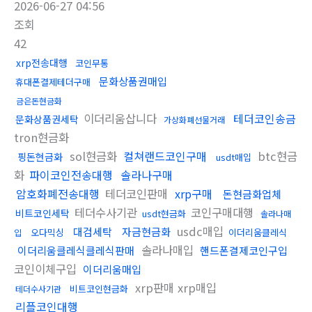
2026-06-27 04:56
조회
42
xrp전송대행
코인무통
문화상품권매입
휴대폰결제테더구매
금은돈현금화
이더리움삽니다
테더코인송금
문화상품권세탁
가상화폐선물거래
tron현금화
sol현금화
컬쳐랜드코인구매
btc현금
핑돈현금화
usdt매입
화
파이코인전송대행
솔라나구매
암호화폐전송대행
테더코인판매
xrp구매
돈현금화업체
테더수사기관
코인구매대행
비트코인세탁
usdt현금화
솔라나매
usdc매입
대검세탁
자금현금화
오다믹싱
이더리움클레식
입
솔라나매입
이더리움클레식클레식판매
핸드폰결제코인구입
코인이체구입
이더리움매입
xrp판매 xrp매입
비트코인현금화
테더수사기관
리플코인대행