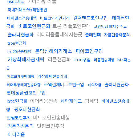
이더리움 리플
usdc매입
국내거래소fds해결방법
컬쳐랜드코인구입
테더돈현
바이낸스전송대행
비트코인개인거래
비트코인현금화
트론 리플코인판매
금화
코인믹싱최저수수료
이더리움클레식사는곳
솔라나현금화
블테판매
자금현금화문의
tron현금화
돈믹싱해외거래소
파이코인구입
trc20전송대행
가상화폐자금세탁
리플현금화
tron구입
btc파는
리플전송대행
곳
가상화폐선물거래
암호화폐구매대행
소액결제비트코인구입
솔라나현금화
테더무통테더전송대행
해외자금
롯데상품권코인구입
이더리움전송
핑세탁
btc현금화
세탁재테크
바이낸스전송대
핑오다현금화
행
비트코인전송대행
빗썸코인추적
빗썸코인추적
검돈믹싱문의
이더리움