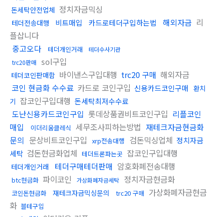
정치자금믹싱
돈세탁안전업체
해외자금
리
비트매입
카드로테더구입하는법
테더전송대행
플삽니다
중고오다
테더개인거래
테더수사기관
sol구입
trc20판매
바이낸스구입대행
trc20 구매
해외자금
테더코인판매함
코인 현금화 수수료
카드로 코인구입
신용카드코인구매
환치
잡코인구입대행
돈세탁최저수수료
기
도난신용카드코인구입
롯데상품권비트코인구입
리플코인
매입
세무조사피하는방법
재테크자금현금화
이더리움클레식
문의
문상비트코인구입
검돈믹싱업체
정치자금
xrp전송대행
검돈현금화업체
잡코인구입대행
세탁
테더트론파는곳
테더구매테더판매
암호화폐전송대행
테더개인거래
파이코인
정치자금현금화
btc현금화
가상화폐자금세탁
가상화폐자금현금
재테크자금믹싱문의
코인돈현금화
trc20 구매
화
블테구입