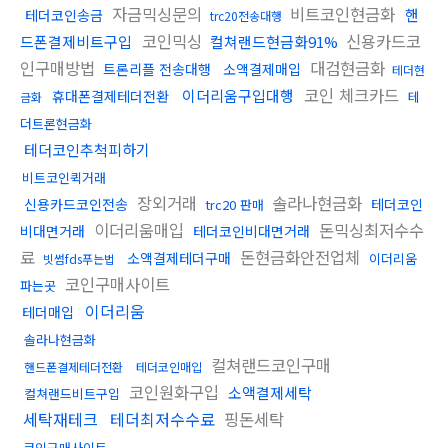
자금믹싱문의
비트코인현금화
핸
테더코인송금
trc20전송대행
코인믹싱
신용카드코
드폰결제비트구입
컬쳐랜드현금화91%
인구매방법
대검현금화
트론리플 전송대행
소액결제매입
테더현
코인 체크카드
이더리움구입대행
휴대폰결제테더전환
테
금화
더트론현금화
테더코인추척피하기
비트코인퀵거래
장외거래
솔라나현금화
신용카드코인전송
테더코인
trc20 판매
이더리움매입
돈믹싱최저수수
비대면거래
테더코인비대면거래
료
돈현금화안전업체
소액결제테더구매
이더리움
빗썸fds푸는법
코인구매사이트
파는곳
이더리움
테더매입
솔라나현금화
컬쳐랜드코인구매
핸드폰결제테더전환
테더코인매입
코인원화구입
소액결제세탁
컬쳐랜드비트구입
세탁재테크
테더최저수수료
핑돈세탁
코인구매사이트