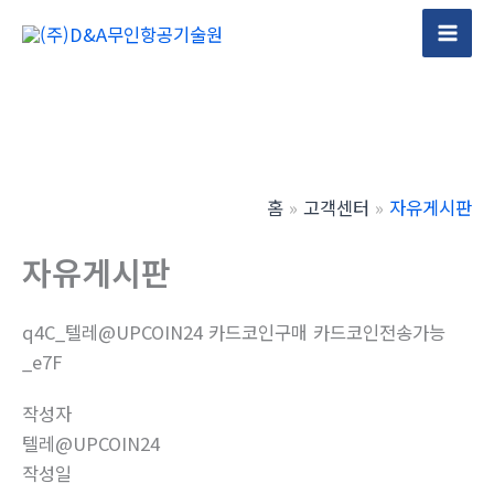
콘
텐
Mai
츠
Men
로
건
너
뛰
홈
고객센터
자유게시판
기
자유게시판
q4C_텔레@UPCOIN24 카드코인구매 카드코인전송가능
_e7F
작성자
텔레@UPCOIN24
작성일