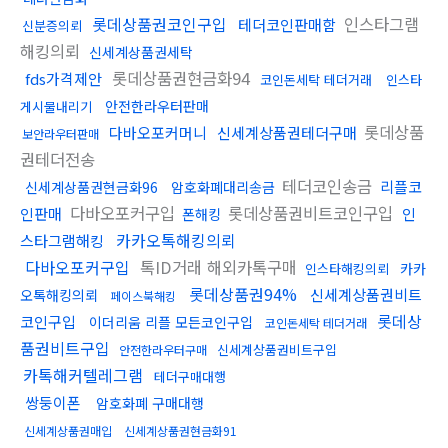
롯데상품권코인구입
인스타그램
테더코인판매함
신분증의뢰
해킹의뢰
신세계상품권세탁
롯데상품권현금화94
fds가격제안
코인돈세탁 테더거래
인스타
안전한라우터판매
게시물내리기
롯데상품
다바오포커머니
신세계상품권테더구매
보안라우터판매
권테더전송
테더코인송금
리플코
신세계상품권현금화96
암호화폐대리송금
다바오포커구입
롯데상품권비트코인구입
인판매
인
폰해킹
카카오톡해킹의뢰
스타그램해킹
다바오포커구입
톡ID거래 해외카톡구매
카카
인스타해킹의뢰
롯데상품권94%
신세계상품권비트
오톡해킹의뢰
페이스북해킹
롯데상
코인구입
이더리움 리플 모든코인구입
코인돈세탁 테더거래
품권비트구입
신세계상품권비트구입
안전한라우터구매
카톡해커텔레그램
테더구매대행
쌍둥이폰
암호화폐 구매대행
신세계상품권매입
신세계상품권현금화91