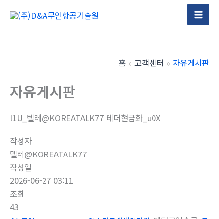
콘
텐
Mai
츠
Men
로
건
홈
고객센터
자유게시판
너
뛰
자유게시판
기
l1U_텔레@KOREATALK77 테더현금화_u0X
작성자
텔레@KOREATALK77
작성일
2026-06-27 03:11
조회
43