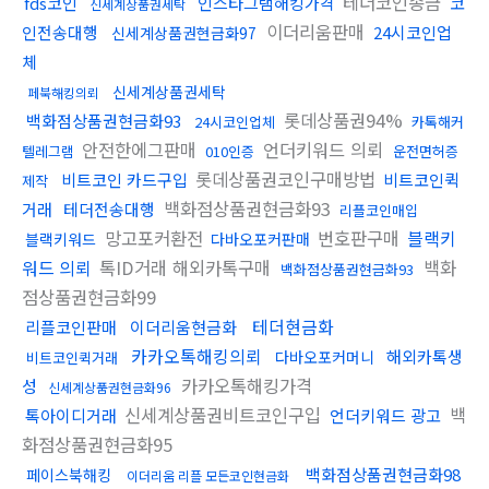
테더코인송금
fds코인
인스타그램해킹가격
코
신세계상품권세탁
이더리움판매
인전송대행
24시코인업
신세계상품권현금화97
체
신세계상품권세탁
페북해킹의뢰
롯데상품권94%
백화점상품권현금화93
24시코인업체
카톡해커
안전한에그판매
언더키워드 의뢰
텔레그램
010인증
운전면허증
롯데상품권코인구매방법
비트코인 카드구입
비트코인퀵
제작
백화점상품권현금화93
거래
테더전송대행
리플코인매입
망고포커환전
번호판구매
블랙키
블랙키워드
다바오포커판매
워드 의뢰
톡ID거래 해외카톡구매
백화
백화점상품권현금화93
점상품권현금화99
테더현금화
리플코인판매
이더리움현금화
카카오톡해킹의뢰
해외카톡생
다바오포커머니
비트코인퀵거래
카카오톡해킹가격
성
신세계상품권현금화96
신세계상품권비트코인구입
백
톡아이디거래
언더키워드 광고
화점상품권현금화95
백화점상품권현금화98
페이스북해킹
이더리움 리플 모든코인현금화