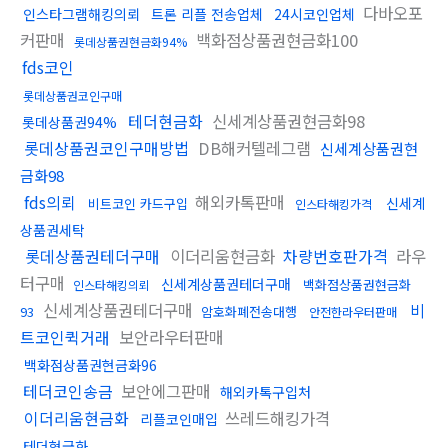
다바오포
인스타그램해킹의뢰
트론 리플 전송업체
24시코인업체
커판매
백화점상품권현금화100
롯데상품권현금화94%
fds코인
롯데상품권코인구매
테더현금화
신세계상품권현금화98
롯데상품권94%
롯데상품권코인구매방법
DB해커텔레그램
신세계상품권현
금화98
fds의뢰
해외카톡판매
신세계
비트코인 카드구입
인스타해킹가격
상품권세탁
롯데상품권테더구매
이더리움현금화
차량번호판가격
라우
터구매
신세계상품권테더구매
백화점상품권현금화
인스타해킹의뢰
신세계상품권테더구매
비
93
암호화폐전송대행
안전한라우터판매
트코인퀵거래
보안라우터판매
백화점상품권현금화96
테더코인송금
보안에그판매
해외카톡구입처
이더리움현금화
쓰레드해킹가격
리플코인매입
테더현금화