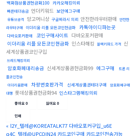
백화점상품권현금화100
카카오해킹의뢰
언더키워드
보안에그구매
빠른테더송금
망고머니상
안전한라우터판매
구글찌라시 의뢰
유튜브공격
안전한
카톡아이디파는곳
이더리움 리플 모든코인현금화
라우터구매
코인구매사이트
다바오포커판매
다바오포커판매
이더리움 리플 모든코인현금화
인스타해킹
신
블랙키워드 가격
세계상품권코인구입
쓰레드해킹의뢰
암호화폐대리송금
신세계상품권현금화99
에그구매
트론 리
플코인전송
차량번호판가격
신세계상품권테더구매
이더리움판매
암호화폐구매
롯데상품권현금화94
인스타그램해킹의뢰
대행
좋아요
0
싫어요
0
인쇄
«
l2Y_텔레@KOREATALK77 다바오포커구입_u6E
q4C_텔레@UPCOIN24 카드코인구매 카드코인전송가능