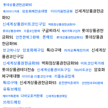
롯데상품권현금화90
신세계상품권현금
암호화폐전송대행
이더리움현금화
톡아이디거래
화92
신세계상품권비트코인구입
백화점상품권현금화99
구글찌라시
롯데상품권현
롯데상품권세탁
리플코인판매
해외카톡구입처
금화91
폰해킹
롯데상품권
안전한에그판매
롯데상품권현금화92
현금화96
암호화폐구입
톡ID구매
신세계상
망고머니상
카카오톡해킹의뢰
품권코인구입
신세계상품권현금화98
백화점상품권현금화98
비트코인퀵거래
롯데상품권테더전송
암호화
신세계상품권비트구입
fds비트코인
폐구매대행
리플송금업체
이더리움 리플코인구매
톡ID구매
신세계상품권현금화93
운전면허증제작
안전한라우터판매
유튜브해킹
다바오포커판매
해외카톡판매
신세계상품권매입
쓰레드해킹