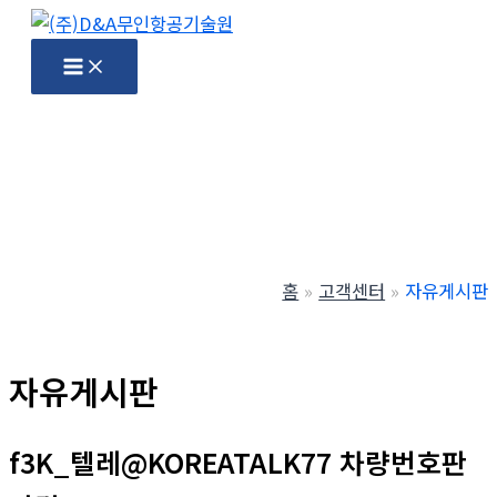
콘
텐
Main
Menu
츠
로
건
너
뛰
기
홈
고객센터
자유게시판
자유게시판
f3K_텔레@KOREATALK77 차량번호판