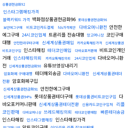
상품권현금화92
인스타그램해킹가격
백화점상품권현금화96
블랙키워드 가격
롯데상품권현금화96
안전한
다바오머니환전
비트코인카드결제
보안에그구매
fds가격제안
에그구매
트론리플 전송대행
코인구매
24시코인업체
망고머니상
대행
신세계상품권매입
안전한라우터구매
카카오톡해킹가격
신세계상품권
인스타해킹
비트코인개인
테더코인매입
비트코인구입
다바오포커판매
거래
다바오머니환
인스타해킹의뢰
24시코인업체
카카오톡해킹의뢰
전
유튜브영상내리기
신세계상품권현금화90
테더해외송금
다바오머니환전
신세계상품권테더
암호화폐 구매대행
암호화폐구입
전환
안전한에그구매
신세계상품권현금화91
롯데상품권테더구매
다
롯데상품권비트코인구입
신세계상품권94%
바오포커머니판매
리플
신세계상품권테더전환
신용카드코인구입처
코인판매
쓰레드해킹의뢰
빠른테더송금
다바오머니상
테더코인판매함
인스타해킹
인스타해킹가격
인스타그램해킹
알트코인구매
이더리움 리플 잡코인판매
망고머니상