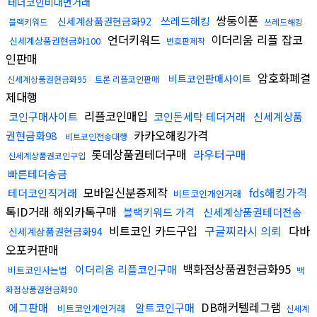
테더코인비대면거래
쌍둥이폰
쓰레드해킹
신세계상품권현금화92
블랙키워드
쓰레드해킹
언더키워드
이더리움 리플 잡코
신세계상품권현금화100
번호판제작
인판매
암호화폐결
비트코인판매사이트
신세계상품권현금화95
트론 리플코인판매
제대행
리플코인매입
코인구매사이트
코인돈세탁 테더거래
신세계상품
카카오해킹가격
권현금화98
비트코인전송대행
롯데상품권테더구매
라우터구매
신세계상품권코인구입
빠른테더송금
모바일신분증제작
fds해킹가격
테더코인직거래
비트코인개인거래
톡ID거래 해외카톡구매
블랙키워드 가격
신세계상품권테더전송
비트코인 카드구입
구글찌라시 의뢰
다바
신세계상품권현금화94
오포커판매
백화점상품권현금화95
이더리움 리플코인구매
비트코인사는법
백
화점상품권현금화90
DB해커텔레그램
에그판매
알트코인구매
비트코인개인거래
신세계