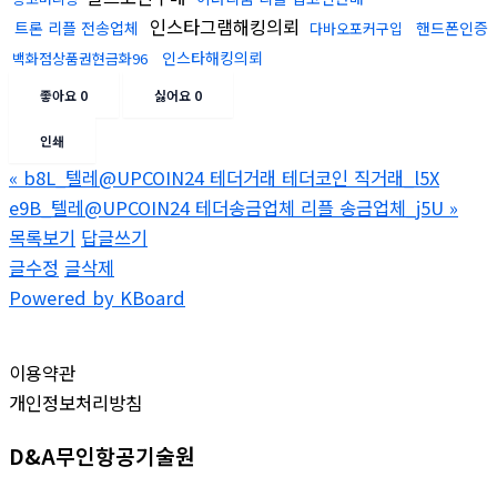
인스타그램해킹의뢰
트론 리플 전송업체
핸드폰인증
다바오포커구입
인스타해킹의뢰
백화점상품권현금화96
좋아요
0
싫어요
0
인쇄
«
b8L_텔레@UPCOIN24 테더거래 테더코인 직거래_l5X
e9B_텔레@UPCOIN24 테더송금업체 리플 송금업체_j5U
»
목록보기
답글쓰기
글수정
글삭제
Powered by KBoard
이용약관
개인정보처리방침
D&A무인항공기술원