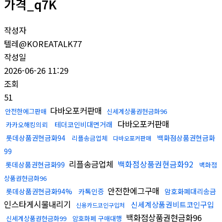
가격_q7K
작성자
텔레@KOREATALK77
작성일
2026-06-26 11:29
조회
51
다바오포커판매
안전한에그판매
신세계상품권현금화96
다바오포커판매
테더코인비대면거래
카카오해킹의뢰
롯데상품권현금화94
백화점상품권현금화
리플송금업체
다바오포커판매
99
리플송금업체
백화점상품권현금화92
롯데상품권현금화99
백화점
상품권현금화96
안전한에그구매
롯데상품권현금화94%
카톡인증
암호화폐대리송금
인스타게시물내리기
신세계상품권비트코인구입
신용카드코인구입처
백화점상품권현금화96
신세계상품권현금화99
암호화폐 구매대행