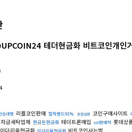
판
@UPCOIN24 테더현금화 비트코인개인거
4
4
리플코인판매
코인구매사이트
컬쳐랜드91%
p전송대행
돈현금화
자금세탁업체
테더트론매입
롯데상
현금돈현금화
sol판매처
이더리움현금화
비트코인사는법
이더리움현금화