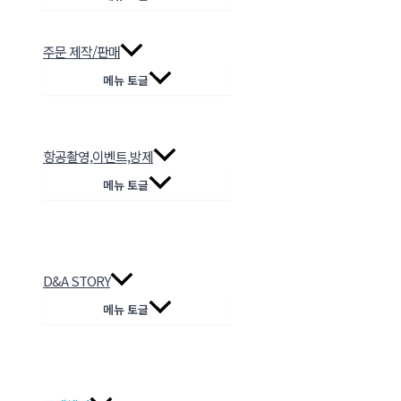
주문 제작/판매
메뉴 토글
항공촬영,이벤트,방제
메뉴 토글
D&A STORY
메뉴 토글