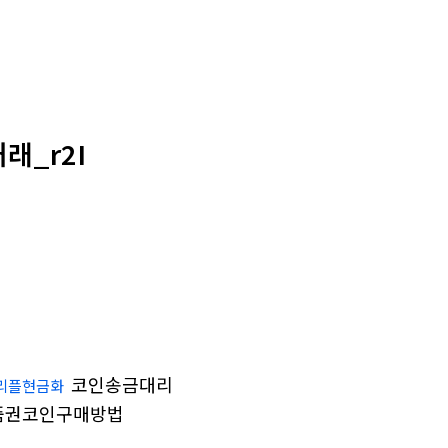
래_r2I
코인송금대리
리플현금화
품권코인구매방법