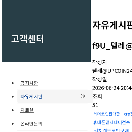
자유게시
고객센터
f9U_텔레
작성자
텔레@UPCOIN2
작성일
공지사항
2026-06-24 20:4
조회
자유게시판
51
자료실
테더코인판매함
xr
휴대폰결제테더전송
온라인문의
컬쳐랜드코인구매