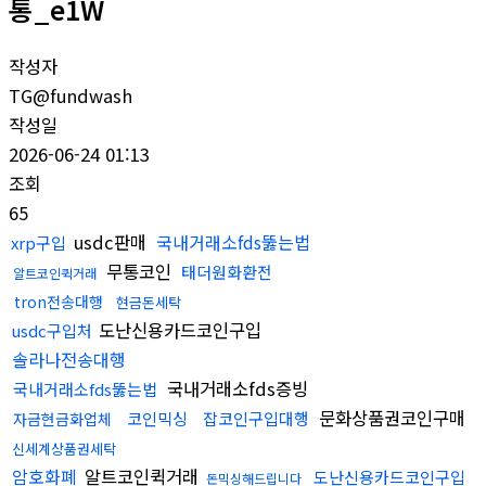
통_e1W
작성자
TG@fundwash
작성일
2026-06-24 01:13
조회
65
usdc판매
국내거래소fds뚫는법
xrp구입
무통코인
태더원화환전
알트코인퀵거래
tron전송대행
현금돈세탁
도난신용카드코인구입
usdc구입처
솔라나전송대행
국내거래소fds증빙
국내거래소fds뚫는법
문화상품권코인구매
코인믹싱
잡코인구입대행
자금현금화업체
신세계상품권세탁
암호화폐
알트코인퀵거래
도난신용카드코인구입
돈믹싱해드립니다