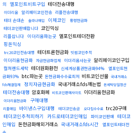
엘포인트비트구입
테더전송대행
의
알리페이코인전송
리플전송대행
이더리움
이체코인
테더 손대손
횡령현금화
솔라나매입
코인믹싱
테더코인판매합니다
엘포인트테더전환
리플삽니다
이더리움파는곳
핑돈믹싱
테더트론현금화
trc20코인전송대행
빗썸코인추적
알리페이코인구입
이더리움현금화
이더리움사는곳
자금현금화업체
테더원화환전
컬쳐랜드세탁
신세계상품권현금화94%
엘포인트현
btc파는곳
비트코인선물
금화93%
돈현금화수수료최저
국내거래소
정치자금현금화
국내거래소fds깨는법
fds해결업체
돈세탁당일정산
테더전송대행
암호화폐
이더리움현금화
비트코인판매사이트
구매대행
이더리움현금화
바이낸스구입대행
trc20구매
테더코인송금
리플매입
오다집수수료
테더코인추척피하기
카드로테더코인매입
테더코
파이코인판매
인매입
돈현금화해외거래소
국내거래소fds시간
엘포인트테더전
송