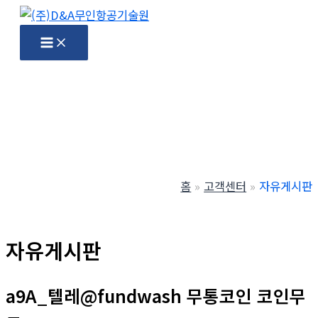
콘
텐
Main
Menu
츠
로
건
너
뛰
기
홈
고객센터
자유게시판
자유게시판
a9A_텔레@fundwash 무통코인 코인무