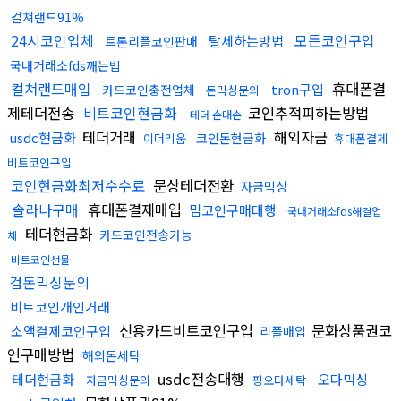
컬쳐랜드91%
24시코인업체
모든코인구입
탈세하는방법
트론리플코인판매
국내거래소fds깨는법
컬쳐랜드매입
휴대폰결
tron구입
카드코인충전업체
돈믹싱문의
제테더전송
비트코인현금화
코인추적피하는방법
테더 손대손
테더거래
해외자금
usdc현금화
코인돈현금화
이더리움
휴대폰결제
비트코인구입
코인현금화최저수수료
문상테더전환
자금믹싱
솔라나구매
휴대폰결제매입
밈코인구매대행
국내거래소fds해결업
테더현금화
카드코인전송가능
체
비트코인선물
검돈믹싱문의
비트코인개인거래
신용카드비트코인구입
문화상품권코
소액결제코인구입
리플매입
인구매방법
해외돈세탁
usdc전송대행
테더현금화
오다믹싱
자금믹싱문의
핑오다세탁