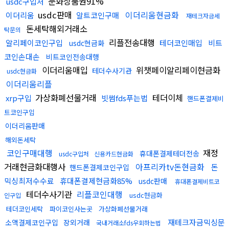
문화상품권91%
usdc구입처
usdc판매
이더리움현금화
이더리움
알트코인구매
재테크자금세
돈세탁해외거래소
탁문의
리플전송대행
알리페이코인구입
테더코인매입
비트
usdc현금화
코인손대손
비트코인전송대행
이더리움매입
위챗페이알리페이현금화
테더수사기관
usdc현금화
이더리움리플
가상화폐선물거래
테더이체
xrp구입
빗썸fds푸는법
핸드폰결제비
트코인구입
이더리움판매
해외돈세탁
코인구매대행
재정
휴대폰결제테더전송
usdc구입처
신용카드현금화
거래현금화대행사
아프리카tv돈현금화
돈
핸드폰결제코인구입
믹싱최저수수료
휴대폰결제현금화85%
usdc판매
휴대폰결제비트코
테더수사기관
리플코인대행
usdc현금화
인구입
테더코인세탁
파이코인사는곳
가상화폐선물거래
재테크자금믹싱문
소액결제코인구입
장외거래
국내거래소fds우회하는법