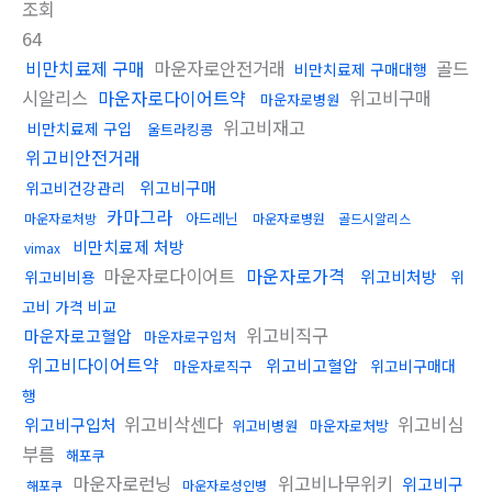
조회
64
비만치료제 구매
마운자로안전거래
골드
비만치료제 구매대행
시알리스
마운자로다이어트약
위고비구매
마운자로병원
위고비재고
비만치료제 구입
울트라킹콩
위고비안전거래
위고비구매
위고비건강관리
카마그라
아드레닌
마운자로처방
마운자로병원
골드시알리스
비만치료제 처방
vimax
마운자로다이어트
마운자로가격
위고비처방
위고비비용
위
고비 가격 비교
위고비직구
마운자로고혈압
마운자로구입처
위고비다이어트약
위고비고혈압
위고비구매대
마운자로직구
행
위고비삭센다
위고비심
위고비구입처
위고비병원
마운자로처방
부름
해포쿠
마운자로런닝
위고비나무위키
위고비구
해포쿠
마운자로성인병