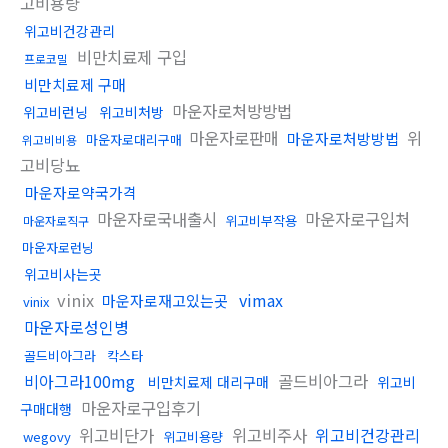
고비용량
위고비건강관리
비만치료제 구입
프로코밀
비만치료제 구매
마운자로처방방법
위고비런닝
위고비처방
마운자로판매
위
마운자로처방방법
마운자로대리구매
위고비비용
고비당뇨
마운자로약국가격
마운자로국내출시
마운자로구입처
위고비부작용
마운자로직구
마운자로런닝
위고비사는곳
vinix
vimax
마운자로재고있는곳
vinix
마운자로성인병
골드비아그라
칵스타
비아그라100mg
골드비아그라
비만치료제 대리구매
위고비
마운자로구입후기
구매대행
위고비단가
위고비주사
위고비건강관리
wegovy
위고비용량