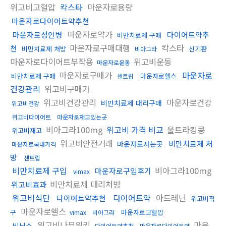
위고비고혈압
칵스타
마운자로용량
마운자로다이어트약추천
마운자로약가
마운자로성인병
다이어트약추
비만치료제 구매
마운자로구매대행
칵스타
천
비만치료제 처방
신기환
비아그라
마운자로다이어트부작용
위고비운동
마운자로운동
마운자로구매가
마운자로
비만치료제 구매
마운자로헬스
센트립
건강관리
위고비구매가
위고비건강관리
마운자로건강
비만치료제 대리구매
위고비건강
위고비다이어트
마운자로재고있는곳
비아그라100mg
위고비 가격 비교
울트라킹콩
위고비재고
위고비안전거래
비만치료제 처
마운자로사는곳
마운자로국내가격
방
센트립
비만치료제 구입
비아그라100mg
마운자로구입후기
vimax
비만치료제 대리처방
위고비효과
위고비식단
다이어트약
아드레닌
다이어트약추천
위고비직
마운자로헬스
구
마운자로고혈압
vimax
비아그라
위고비나무위키
마운
비닉스
다이어트약추천
마운자로다이어트약