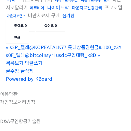
자로달리기
다이어트약
프로코밀
마운자로건강관리
레트비아
비만치료제 구매
신기환
마운자로헬스
좋아요
0
싫어요
0
인쇄
«
s2R_텔레@KOREATALK77 롯데상품권현금화100_z3Y
s0F_텔래@bitcoinsyri usdc구입대행_k8D
»
목록보기
답글쓰기
글수정
글삭제
Powered by KBoard
이용약관
개인정보처리방침
D&A무인항공기술원