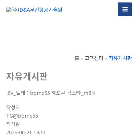
콘
텐
Mai
츠
Men
로
건
너
뛰
홈
고객센터
자유게시판
기
자유게시판
l6V_텔레 : bpmc55 해포쿠 칵스타_m8N
작성자
TG@bpmc55
작성일
2026-06-21 18:51