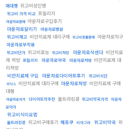
위고비성인병
매대행
프릴리지
위고비 가격 비교
마운자로구입후기
마운자로판매
마운자로달리기
마운자로병원
비만치료제 대리구매
마운자로직구
위고비재고
위고비정품판매
마운자로부작용
위고비효능
마운자로삭센다
비만치료
위고비단가
위고비처방
제 처방
비만치료제 대
마운자로약국
프릴리지
마운자로처방
리처방
비만치료제 구입
마운자로다이어트후기
위고비식단
비만치료제 대리구매
마운자로처방
비만치료제 구매
비닉스
대행
울트라킹콩
다이어트약추천
위고비약국가격
마운자
마운자로약가
로약가
위고비식이요법
위고비구매후기
해포쿠
위고비약국
위
울트라킹콩
비아그라