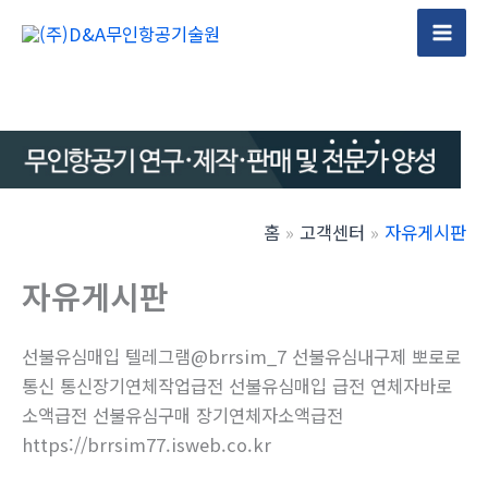
콘
텐
Mai
츠
Men
로
건
너
뛰
기
홈
고객센터
자유게시판
자유게시판
선불유심매입 텔레그램@brrsim_7 선불유심내구제 뽀로로
통신 통신장기연체작업급전 선불유심매입 급전 연체자바로
소액급전 선불유심구매 장기연체자소액급전
https://brrsim77.isweb.co.kr