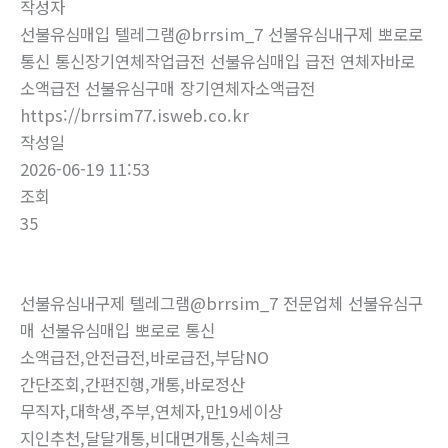
작성자
선불유심매입 텔레그램@brrsim_7 선불유심내구제 뽀로로
통신 통신장기연체작업급전 선불유심매입 급전 연체자바로
소액급전 선불유심구매 장기연체자소액급전
https://brrsim77.isweb.co.kr
작성일
2026-06-19 11:53
조회
35
선불유심내구제 텔레그램@brrsim_7 전문업체 선불유심구
매 선불유심매입 뽀로로 통신
소액급전,안전급전,바로급전,부담NO
간단조회,간편진행,개통,바로정산
무직자,대학생,주부,연체자,만19세이상
지인추천,달달개통,비대면개통,신속체크