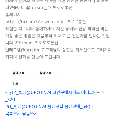
경제적 안정과 새로운 시작을 위한 든든한 동반자가 되어드
리겠습니다 @brrsim_77 뽀로로통신
홈페이지
https://brrsim77.isweb.co.kr 뽀로로통신
확실한 파트너와 함께하세요 시간 낭비와 신용 하락을 막는
가장 좋은 방법은 처음부터 제대로 된 전문가를 만나는 것입
니다 @brrsim_7 뽀로로통신
텔레그램@brrsim_7 고객님의 상황을 최우선으로 고려하여
최적의 결과를 만들어 드립니다.
좋아요
0
싫어요
0
인쇄
«
g1Z_텔레@UPCOIN24 코인구매사이트 테더코인판매
_x2U
l6J_텔레@UPCOIN24 블테구입 블테판매_u4Q
»
목록보기
답글쓰기