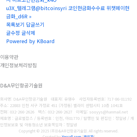
u3X_텔레그램@bitcoinsyri 코인현금화수수료 위챗페이현
금화_d6R
»
목록보기
답글쓰기
글수정
글삭제
Powered by KBoard
이용약관
개인정보처리방침
D&A무인항공기술원
회사명: D&A무인항공기술원 대표자: 유영수
사업자등록번호:
717-86-01192
주소: 22883 인천 서구 가정로 451 (가정동) 벨라미 센텀시티 10층 1041호
전화: 032-266-2626
팩스: 032-266-2627
이메일: sooyys@hanmail.net
제호명 : 글로벌잡스 / 등록번호 : 인천, 아01770 / 발행인 및 편집인 : 정일녕 / 개
인정보보호 빛 아동청소년 보호책임자 : 정일녕
Copyright © 2025 (주)D&A무인항공기술원. All rights reserved.
Created by
Yescall.com
[
관리자
]