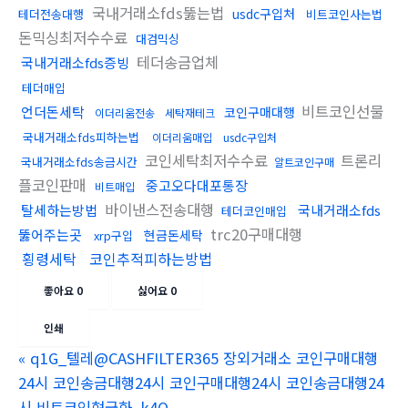
국내거래소fds뚫는법
usdc구입처
테더전송대행
비트코인사는법
돈믹싱최저수수료
대검믹싱
테더송금업체
국내거래소fds증빙
테더매입
비트코인선물
언더돈세탁
코인구매대행
이더리움전송
세탁재테크
국내거래소fds피하는법
이더리움매입
usdc구입처
코인세탁최저수수료
트론리
국내거래소fds송금시간
알트코인구매
플코인판매
중고오다대포통장
비트매입
바이낸스전송대행
탈세하는방법
국내거래소fds
테더코인매입
trc20구매대행
뚫어주는곳
현금돈세탁
xrp구입
횡령세탁
코인추적피하는방법
좋아요
0
싫어요
0
인쇄
«
q1G_텔레@CASHFILTER365 장외거래소 코인구매대행
24시 코인송금대행24시 코인구매대행24시 코인송금대행24
시 비트코인현금화_k4O