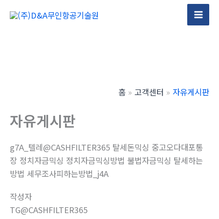
콘
텐
Mai
츠
Men
로
건
너
뛰
홈
고객센터
자유게시판
기
자유게시판
g7A_텔레@CASHFILTER365 탈세돈믹싱 중고오다대포통
장 정치자금믹싱 정치자금믹싱방법 불법자금믹싱 탈세하는
방법 세무조사피하는방법_j4A
작성자
TG@CASHFILTER365