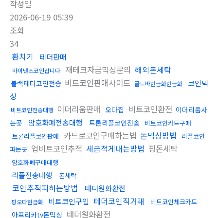
작성일
2026-06-19 05:39
조회
34
환치기
테더판매
재테크자금믹싱문의
해외돈세탁
바이낸스코인삽니다
비트코인판매사이트
코인믹
블랙테더코인전송
골드바현금화현금화
싱
이더리움판매
비트코인환전
오다집
이더리움사
비트코인전송대행
암호화폐전송대행
는곳
트론리플코인전송
비트코인카드구매
카드로코인구매하는법
돈믹싱방법
트론리플코인판매
리플코인
업비트코인추적
세금적게내는방법
핑돈세탁
파는곳
암호화폐구매대행
리플전송대행
돈세탁
코인추적피하는방법
태더원화환전
테더코인직거래
비트코인구입
비트코인체크카드
핑오다현금화
태더원화환전
아프리카tv돈믹싱