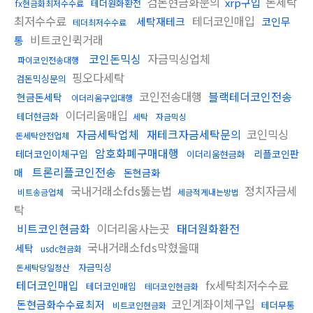
검돈현금화문의
돈세탁
xrp구입
테더원화환전
fx현금화최저수수료
최저수수료
테더코인매입
세탁재테크
코인무
테더최저수수료
비트코인퀵거래
통
코인돈믹싱
자금믹싱업체
파이코인전송대행
핑오다세탁
검돈믹싱문의
코인전송대행
블랙테더코인전송
현금돈세탁
이더리움구입대행
이더리움매입
테더현금화
세탁
자금믹싱
자금세탁업체
재테크자금세탁문의
코인믹싱
돈세탁안전업체
암호화폐구매대행
테더코인이체구입
리플코인판
이더리움현금화
트론리플코인전송
매
돈현금화
국내거래소fds뚫는법
정치자금세
비트송금업체
세금적게내는방법
탁
비트코인현금화
이더리움사는곳
태더원화환전
국내거래소fds막혔을때
세탁
usdc현금화
자금믹싱
돈세탁당일정산
테더코인매입
fx세탁최저수수료
테더코인매입
테더코인현금화
코인계좌이체구입
돈현금화수수료최저
테더무통
비트코인현금화