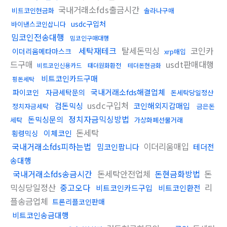
국내거래소fds출금시간
비트코인현금화
솔라나구매
usdc구입처
바이낸스코인삽니다
밈코인전송대행
밈코인구매대행
세탁재테크
탈세돈믹싱
코인카
이더리움메타마스크
xrp매입
드구매
usdt판매대행
비트코인신용카드
태더원화환전
테더돈현금화
비트코인카드구매
핑돈세탁
국내거래소fds해결업체
파이코인
자금세탁문의
돈세탁당일정산
usdc구입처
검돈믹싱
코인해외지갑매입
정치자금세탁
금은돈
정치자금믹싱방법
돈믹싱문의
세탁
가상화폐선물거래
돈세탁
이체코인
횡령믹싱
국내거래소fds피하는법
이더리움매입
밈코인팝니다
테더전
송대행
국내거래소fds송금시간
돈세탁안전업체
돈현금화방법
돈
믹싱당일정산
중고오다
리
비트코인카드구입
비트코인환전
플송금업체
트론리플코인판매
비트코인송금대행