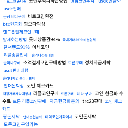
코인추적피하는방법
usdc현금화
빗썸코인추적
비트코인 손대손
usdc판매
비트코인환전
문상테더구매
핑오다믹싱
btc현금화
핸드폰결제코인구매
롯데상품권94%
탈세하는방법
국내거래소fds해결업체
컬쳐랜드91%
이체코인
리플송금업체
솔라나전송대행
소액결제코인구매방법
정치자금세탁
트론구매
솔라나구매
usdt판매대행
솔라나매입 솔라나판매
코인 체크카드
언더돈믹싱
리플코인구매
코인 현금화 수
테더구매
재정거래세탁대행사
트론구매
수료
자금현금화문의
trc20판매
트론 리플코인판매
코인 체크
카드
핑돈세탁
코인돈세탁
테더코인계좌이체
언더돈현금화
모든코인구입가능