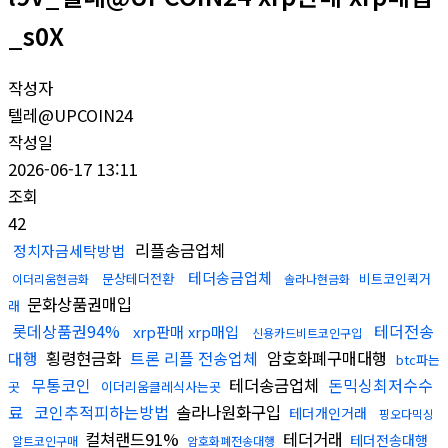
_s0X
작성자
텔레@UPCOIN24
작성일
2026-06-17 13:11
조회
42
리플송금업체
정치자금세탁방법
테더송금업체
문상테더전환
비트코인퀵거
이더리움현금화
솔라나현금화
문화상품권매입
래
롯데상품권94%
테더전송
xrp판매 xrp매입
신용카드비트코인구입
대행
횡령현금화
트론 리플 전송업체
암호화폐구매대행
btc파는
무통코인
테더송금업체
돈믹싱최저수수
곳
이더리움클레식사는곳
료
코인추적피하는방법
솔라나원화구입
테더개인거래
핑오다믹싱
컬쳐랜드91%
테더거래
테더전송대행
알트코인구매
암호화폐전송대행