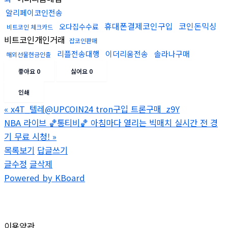
알리페이코인전송
휴대폰결제코인구입
코인돈믹싱
오다집수수료
비트코인 체크카드
비트코인개인거래
잡코인판매
리플전송대행
이더리움전송
솔라나구매
해외선물현금인출
좋아요
0
싫어요
0
인쇄
«
x4T_텔레@UPCOIN24 tron구입 트론구매_z9Y
NBA 라이브 🏀통티비🏀 아침마다 열리는 빅매치 실시간 전 경
기 무료 시청!
»
목록보기
답글쓰기
글수정
글삭제
Powered by KBoard
이용약관