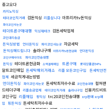
중고오다
카지노믹싱
검돈믹싱
아프리카tv돈믹싱
리플삽니다
테더코인직거래
파이코인사는곳
테더트론구매대행
검돈세탁업체
믹싱재테크
코인대리송금
자금세탁
돈믹싱방법
언더돈믹싱
파이코인사는곳
솔라나구매
돈믹싱해드립니다
언더돈믹싱
아프리카tv돈현금화
파이코인전송대행
코인구매사이트
테더트론현금화
트론구매
돈믹싱
롯데상품권94%
소액결제매입
알트코인매입
돈세탁해외거래소
리플 모든코인구입
돈세탁안전
세금적게내는방법
업체
언더돈믹싱
돈세탁최저수수료
컬쳐랜
파이코인사는곳
코인전송대행
드테더구매
신용카드비트
리플송금업체
테더코인직거래
솔라나구입
코인구입
리플매입
trc20코인전송대행
핑믹싱
xrp판매 xrp매
돈세탁최저수수료
핑돈믹싱
입