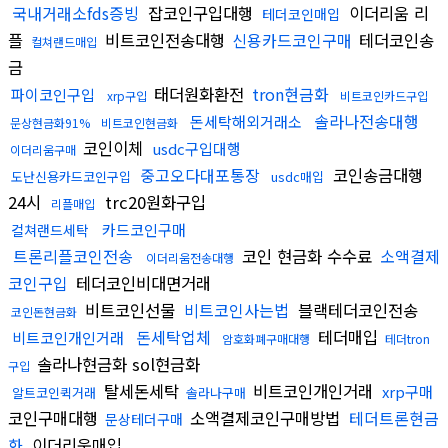
국내거래소fds증빙
잡코인구입대행
이더리움 리
테더코인매입
플
비트코인전송대행
신용카드코인구매
테더코인송
컬쳐랜드매입
금
태더원화환전
tron현금화
파이코인구입
xrp구입
비트코인카드구입
솔라나전송대행
돈세탁해외거래소
문상현금화91%
비트코인현금화
코인이체
usdc구입대행
이더리움구매
중고오다대포통장
코인송금대행
도난신용카드코인구입
usdc매입
24시
trc20원화구입
리플매입
카드코인구매
컬쳐랜드세탁
트론리플코인전송
코인 현금화 수수료
소액결제
이더리움전송대행
코인구입
테더코인비대면거래
비트코인선물
비트코인사는법
블랙테더코인전송
코인돈현금화
돈세탁업체
테더매입
비트코인개인거래
암호화폐구매대행
테더tron
솔라나현금화 sol현금화
구입
탈세돈세탁
비트코인개인거래
xrp구매
알트코인퀵거래
솔라나구매
코인구매대행
소액결제코인구매방법
테더트론현금
문상테더구매
화
이더리움매입