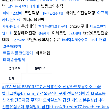
법
빗썸코인추적
코인돈세탁테더거래
코인믹싱
바이낸스전송대행
아프리
파이코인판매
비트코인전송대행
카tv돈믹싱
이더리움판매
문상매입
trc20 구매
휴대폰결제코인구매
비트코인개
자금세탁업체
문상테더전환
이체코인
trc20코인전송
인거래
핑돈세탁
usdc판매
대행
코인믹싱최저수수료
usdt매입
fx세탁최저수수료
코인돈세탁
코인원화구입
트론 리플코인판매
비트매입
테더송금업체
좋아요
0
싫어요
0
인쇄
«
j7V_텔레:BSECRET7 서울흥신소 신용카드도용취소_s4A
텔레그램@brrsim_7 선불유심내구제 선불유심매입 뽀로로통
신 간편긴급자금 무직자 모바일소액 급전 개인선불유심삽니다
선불유심구매 정식업체 급전https://brrsim77.isweb.co.kr
»