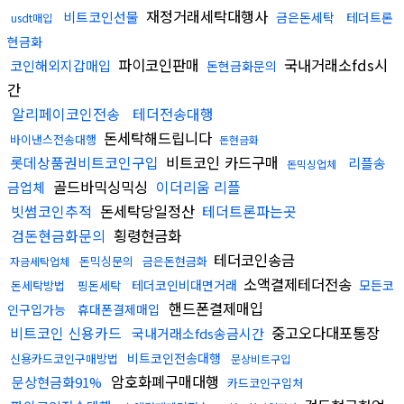
재정거래세탁대행사
비트코인선물
금은돈세탁
테더트론
usdt매입
현금화
파이코인판매
국내거래소fds시
코인해외지갑매입
돈현금화문의
간
알리페이코인전송
테더전송대행
돈세탁해드립니다
바이낸스전송대행
돈현금화
롯데상품권비트코인구입
비트코인 카드구매
리플송
돈믹싱업체
골드바믹싱믹싱
이더리움 리플
금업체
빗썸코인추적
돈세탁당일정산
테더트론파는곳
검돈현금화문의
횡령현금화
테더코인송금
돈믹싱문의
금은돈현금화
자금세탁업체
소액결제테더전송
테더코인비대면거래
모든코
돈세탁방법
핑돈세탁
핸드폰결제매입
인구입가능
휴대폰결제매입
비트코인 신용카드
중고오다대포통장
국내거래소fds송금시간
비트코인전송대행
신용카드코인구매방법
문상비트구입
암호화폐구매대행
문상현금화91%
카드코인구입처