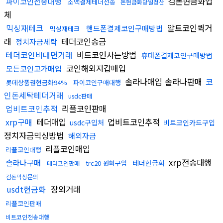
검돈현금화업
파이코인전송대행
소액결제테더전송
돈현금화당일정산
체
믹싱재테크
알트코인퀵거
핸드폰결제코인구매방법
믹싱재테크
래
테더코인송금
정치자금세탁
테더코인비대면거래
비트코인사는방법
휴대폰결제코인구매방법
코인해외지갑매입
모든코인고가매입
솔라나매입 솔라나판매
코
롯데상품권현금화94%
파이코인구매대행
인돈세탁테더거래
usdc판매
업비트코인추적
리플코인판매
xrp구매
테더매입
업비트코인추적
usdc구입처
비트코인카드구입
정치자금믹싱방법
해외자금
리플코인매입
리플코인대행
xrp전송대행
솔라나구매
테더현금화
trc20 원화구입
테더코인판매
검돈믹싱문의
usdt현금화
장외거래
리플코인판매
비트코인전송대행