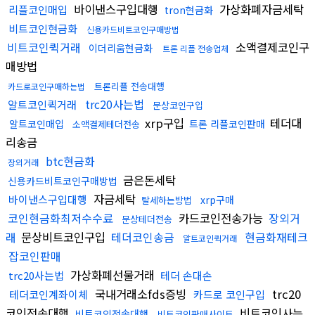
바이낸스구입대행
가상화폐자금세탁
리플코인매입
tron현금화
비트코인현금화
신용카드비트코인구매방법
비트코인퀵거래
소액결제코인구
이더리움현금화
트론 리플 전송업체
매방법
트론리플 전송대행
카드로코인구매하는법
trc20사는법
알트코인퀵거래
문상코인구입
xrp구입
테더대
알트코인매입
트론 리플코인판매
소액결제테더전송
리송금
btc현금화
장외거래
금은돈세탁
신용카드비트코인구매방법
자금세탁
바이낸스구입대행
xrp구매
탈세하는방법
코인현금화최저수수료
카드코인전송가능
장외거
문상테더전송
래
문상비트코인구입
테더코인송금
현금화재테크
알트코인퀵거래
잡코인판매
가상화폐선물거래
trc20사는법
테더 손대손
국내거래소fds증빙
trc20
테더코인계좌이체
카드로 코인구입
코인전송대행
비트코인사는
비트코인전송대행
비트코인판매사이트