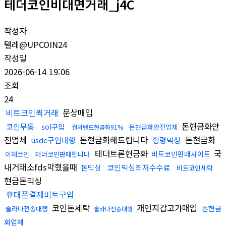
테더코인비대면거래_j4C
작성자
텔레@UPCOIN24
작성일
2026-06-14 19:06
조회
24
비트코인퀵거래
문상매입
돈현금화안
코인무통
sol구입
돈현금화안전업체
컬쳐랜드현금화91%
전업체
돈현금화해드립니다
돈현금화
usdc구입대행
횡령믹싱
테더트론현금화
국
비트코인판매사이트
이체코인
테더코인판매합니다
내거래소fds막혔을때
코인믹싱최저수수료
돈믹싱
비트코인세탁
현금돈믹싱
휴대폰결제비트구입
코인돈세탁
개인지갑고가매입
돈현금
솔라나전송대행
솔라나전송대행
화업체