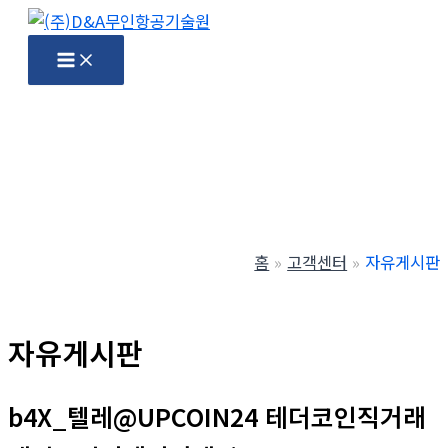
콘
텐
Main
Menu
츠
로
건
너
뛰
기
홈
고객센터
자유게시판
자유게시판
b4X_텔레@UPCOIN24 테더코인직거래