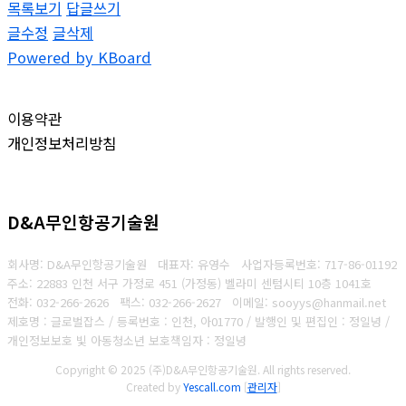
목록보기
답글쓰기
글수정
글삭제
Powered by KBoard
이용약관
개인정보처리방침
D&A무인항공기술원
회사명: D&A무인항공기술원 대표자: 유영수
사업자등록번호:
717-86-01192
주소: 22883 인천 서구 가정로 451 (가정동) 벨라미 센텀시티 10층 1041호
전화: 032-266-2626
팩스: 032-266-2627
이메일: sooyys@hanmail.net
제호명 : 글로벌잡스 / 등록번호 : 인천, 아01770 / 발행인 및 편집인 : 정일녕 /
개인정보보호 빛 아동청소년 보호책임자 : 정일녕
Copyright © 2025 (주)D&A무인항공기술원. All rights reserved.
Created by
Yescall.com
[
관리자
]