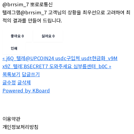
@brrsim_7 뽀로로통신
텔레그램@brrsim_7 고객님의 상황을 최우선으로 고려하여 최
적의 결과를 만들어 드립니다.
좋아요
0
싫어요
0
인쇄
«
j6Q_텔레@UPCOIN24 usdc구입처 usdt현금화_v9M
x9Z_텔레:BSECRET7 도와주세요 심부름센터_b0C
»
목록보기
답글쓰기
글수정
글삭제
Powered by KBoard
이용약관
개인정보처리방침