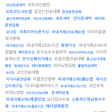
비트코인환전
코인송금대리
비트코인사는법
밈코인전송대행
현금돈현금화
언더돈세탁
핑돈세탁
테더트
골드바세탁현금화
테더코인판매함
론현금화
아프리카tv돈믹싱
이더리움클
오다집
국내거래소fds깨는법
레식판매
국내거래소fds시간
횡령믹싱
국내거래소fds막
테더개인지갑
혔을때
돈믹싱수수료최저
이더리
해외돈믹싱
세무조사피하는방법
움파는곳
돈믹싱해외거래소
트론리플전송대행
중고오다대포
카지노현금화
통장
테더원화환전
불법자금세탁
탈세돈믹싱
코인전송대행
오다집
리플코인판매
국내거래소fds뚫는법
이더리움현금화
테더코
이더리움메타마스크
코인추적
인이체구입
국내거래소fds시간
피하는방법
돈세탁방법
비트코인전송대행
국내거래소fds해결방법
오다집수수료
신용카드현금화수수
료
태더원화환전
국내거래소fds출금시간