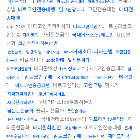
돈세탁
해외돈믹싱
테더수사기관
비트코인송금대행
아프리카tv돈믹싱
방법
비트코인전송대행
코인전송대행
테더전
밈코인팝니다
송대행
테더코인추척피하기
트론리플코
비트코인개인거래
usdc판매처
인전송
코인돈현금화
btc현
국내거래소fds깨는법
파이코인
금화
코인추적피하는방법
국내거래소fds피하는법
횡령믹싱
자금현금
돈현금화
해외자금
리플삽니다
usdc판매
탈세돈세탁
화문의
테더돈믹싱
코인송금대리
fx믹싱최저수수료
비트코인현금화
금
알트코인구매
테더판
은돈믹싱
국내거래소fds깨는법
검돈세탁문의
매
비트코인믹싱
코인무통
환치기
비트코인송금대행
자금현금화업체
코인구매사이트
국내거래소fds우회하는법
자금현금화업체
솔라나현금화
금은돈현금화
코인손대손
국내거래소fds뚫는법
아프리카tv돈믹싱
해
돈세탁최저수수료
외돈현금화
테더원화환전
비트코인전송대행
돈세
믹싱재테크
알트코인구매
재테크자금
탁수수료최저
금은돈세탁
솔라나구입