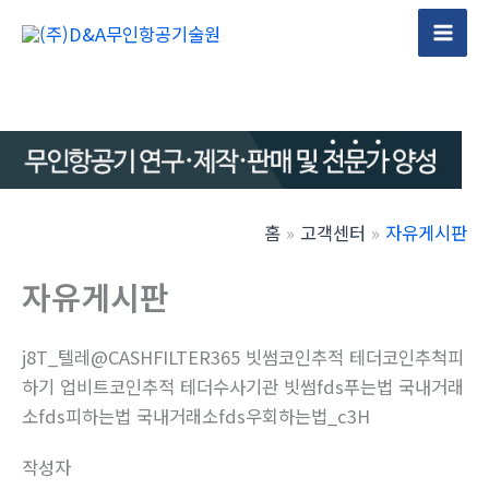
콘
텐
Mai
츠
Men
로
건
너
뛰
기
홈
고객센터
자유게시판
자유게시판
j8T_텔레@CASHFILTER365 빗썸코인추적 테더코인추척피
하기 업비트코인추적 테더수사기관 빗썸fds푸는법 국내거래
소fds피하는법 국내거래소fds우회하는법_c3H
작성자