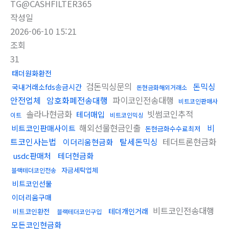
TG@CASHFILTER365
작성일
2026-06-10 15:21
조회
31
태더원화환전
검돈믹싱문의
돈믹싱
국내거래소fds송금시간
돈현금화해외거래소
안전업체
암호화폐전송대행
파이코인전송대행
비트코인판매사
솔라나현금화
빗썸코인추적
테더매입
이트
비트코인믹싱
해외선물현금인출
비
비트코인판매사이트
돈현금화수수료최저
트코인사는법
탈세돈믹싱
테더트론현금화
이더리움현금화
usdc판매처
테더현금화
자금세탁업체
블랙테더코인전송
비트코인선물
이더리움구매
비트코인전송대행
테더개인거래
비트코인환전
블랙테더코인구입
모든코인현금화