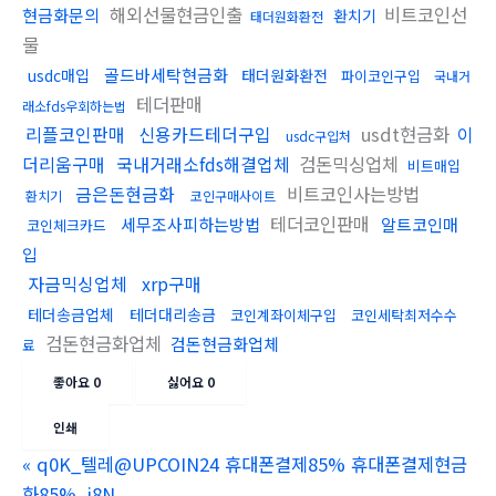
해외선물현금인출
비트코인선
현금화문의
환치기
태더원화환전
물
골드바세탁현금화
usdc매입
태더원화환전
파이코인구입
국내거
테더판매
래소fds우회하는법
리플코인판매
신용카드테더구입
usdt현금화
이
usdc구입처
더리움구매
국내거래소fds해결업체
검돈믹싱업체
비트매입
금은돈현금화
비트코인사는방법
환치기
코인구매사이트
테더코인판매
세무조사피하는방법
알트코인매
코인체크카드
입
자금믹싱업체
xrp구매
테더송금업체
테더대리송금
코인계좌이체구입
코인세탁최저수수
검돈현금화업체
검돈현금화업체
료
좋아요
0
싫어요
0
인쇄
«
q0K_텔레@UPCOIN24 휴대폰결제85% 휴대폰결제현금
화85%_i8N