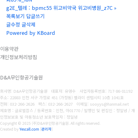
g2E_텔레 : bpmc55 위고비약국 위고비병원_z7C
»
목록보기
답글쓰기
글수정
글삭제
Powered by KBoard
이용약관
개인정보처리방침
D&A무인항공기술원
회사명: D&A무인항공기술원 대표자: 유영수
사업자등록번호:
717-86-01192
주소: 22883 인천 서구 가정로 451 (가정동) 벨라미 센텀시티 10층 1041호
전화: 032-266-2626
팩스: 032-266-2627
이메일: sooyys@hanmail.net
제호명 : 글로벌잡스 / 등록번호 : 인천, 아01770 / 발행인 및 편집인 : 정일녕 / 개
인정보보호 빛 아동청소년 보호책임자 : 정일녕
Copyright © 2025 (주)D&A무인항공기술원. All rights reserved.
Created by
Yescall.com
[
관리자
]