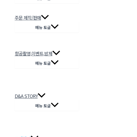
주문 제작/판매
메뉴 토글
항공촬영,이벤트,방제
메뉴 토글
D&A STORY
메뉴 토글