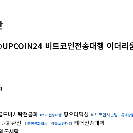
판
@UPCOIN24 비트코인전송대행 이더리
4
4
골드바세탁현금화
핑오다믹싱
비트코인사는법
trc20전송대행
롯데상
더원화환전
테더전송대행
리플코인대행
검돈현금화업체
외돈세탁