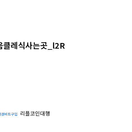
움클레식사는곳_l2R
리플코인대행
품권비트구입