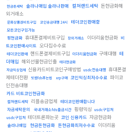
컬쳐랜드세탁
돈현금화해
솔라나매입 솔라나판매
현금돈세탁
외거래소
테더코인판매함
문화상품권비트구입
코인송금대행 24시
모든코인구입가능
휴대폰결제비트구입
이더리움현금화
핑현금화
비
장외거래소
오다집수수료
트코인판매사이트
핸드폰결제비트구입
구매대행
테
테더코인판매
이더리움현금화
더매입
해외선물현금인출
테더현금화
신용카드비트코인구매방법
휴대폰결
usdc전송대행
자금믹싱업체
제테더전환
파이코
코인믹싱최저수수료
빗썸fds푸는법
xrp구매
인전송대행
카드 비트코인현금화
리플송금업체
테더코인판매합니다
컬쳐랜드세탁
횡령믹싱
자금세탁문의
국내거래소fds출금시간
usdc구입처
테더트론파는곳
자금현금화
코인 신용카드
usdc구입처
이더리움
현금돈현금화
돈현금화최저수수료
솔라나매입