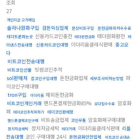
조회
27
개인지갑 고가매입
솔라나원화구입
검돈믹싱업체
문상비트구입
돈현금화최저수수료
신용카드코인충전
태더원화환전
테더트론파는곳
바
테더돈현금화
이더리움클레식판매
중고오
신용카드코인대행
이낸스전송대행
다
비트코인전송대행
빗썸코인추적
비트코인선물
sol판매처
돈현금화업체
파
잡코인구입대행
세무조사피하는방법
이코인구매대행
tron구입
해외돈현금화
이더리움
핸드폰결제현금화85%
암호화
비트코인개인거래
오다집수수료
폐
테더코인판매함
테더코인추척피하기
비트송금업체
암호화폐구매대행
코인무통
핸드폰결제코인구매
정치자금세탁
이더리움클레식판매
리플
정치자금세탁
테더거래
코인 구매대행 24시
전송대행
돈현금화안전업체
비트코인 손대손