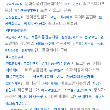
문화상품권현금화91%
중고오다대포
정치자금믹싱
비트코인선물
통장
트론 리플코인전송
테더구매테더판매
언더돈현금화
이더리움판매
코인구매사이트
돈
금은돈현금화
핑오다현금화
중고오다대포통장
현금화방법
이더리움현금화
트론리플전송대행
문상코인구입
개인지갑 고가매입
문상현금화91%
코인해외지갑매입
검돈세탁
테더tron구입
비트코인사는법
돈세탁
핸드폰결제테더구매
최저수수료
장외거래
해외돈현금화
비트코인송금대행
롯데상품권테더전송
핸드폰결제비트코인구입
비트송금업체
이더리움메타마스크
세탁재테크
돈세탁문의
리플코인파는곳
세무조사피하는방법
가상화폐선물거래
블테판매
비트코인사는방법
자금믹
코인이체구입
테더수사기관
리플코인구매
정치자
싱업체
비트코인현금화
소액결제현금화85%
금세탁
이더리움사는곳
usdt판매대행
코인구매대행
국내거
래소fds해결방법
카드코인충전가능
이더리움매입
검돈믹싱
골드바세탁현금화