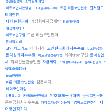
소액결제매입
금은돈현금화
컬쳐랜드
비트코인사는방법
트론 리플코인전송
소액결제테더구매
테더전환
테더돈현금화
가상화폐자금세탁
핑오다현금화
현금화재테크
트론 리플코인판매
비트코인구입
돈세탁방법
테더거래
코인현금화최저수수료
코인 체크카드
btc현금화
돈믹싱최저수수료
테더tron구입
돈믹싱업
비트코인전송대행
해외선물현금인출
체
자금세탁
소
소액결제테더구매
솔라나현금화
액결제테더구매
tron현금화
검돈세탁
트론 리플코인전송
테더코인매입
암호화폐구매대행
문상코인구매
리플삽니다
돈현금화안전업체
돈현금화최저수수료
테
재테크자금믹싱문의
업비트코인추적
더코인직거래