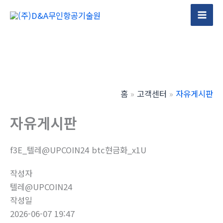
콘
텐
Mai
츠
Men
로
건
너
뛰
홈
고객센터
자유게시판
기
자유게시판
f3E_텔레@UPCOIN24 btc현금화_x1U
작성자
텔레@UPCOIN24
작성일
2026-06-07 19:47