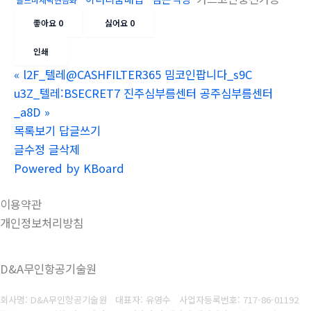
좋아요
0
싫어요
0
인쇄
«
l2F_텔레@CASHFILTER365 밈코인팝니다_s9C
u3Z_텔레:BSECRET7 진주심부름센터 공주심부름센터
_a8D
»
목록보기
답글쓰기
글수정
글삭제
Powered by KBoard
이용약관
개인정보처리방침
D&A무인항공기술원
회사명: D&A무인항공기술원 대표자: 유영수
사업자등록번호:
717-86-01192