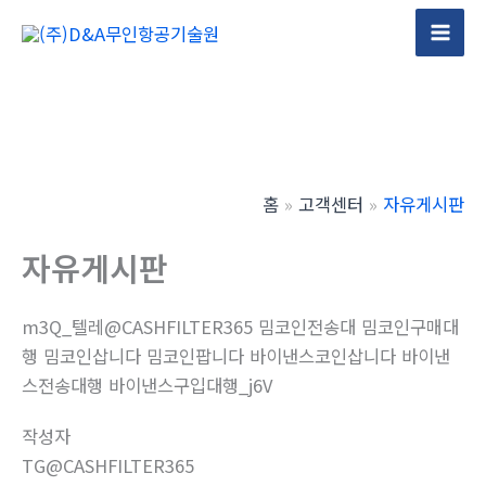
콘
텐
Mai
츠
Men
로
건
너
뛰
홈
고객센터
자유게시판
기
자유게시판
m3Q_텔레@CASHFILTER365 밈코인전송대 밈코인구매대
행 밈코인삽니다 밈코인팝니다 바이낸스코인삽니다 바이낸
스전송대행 바이낸스구입대행_j6V
작성자
TG@CASHFILTER365