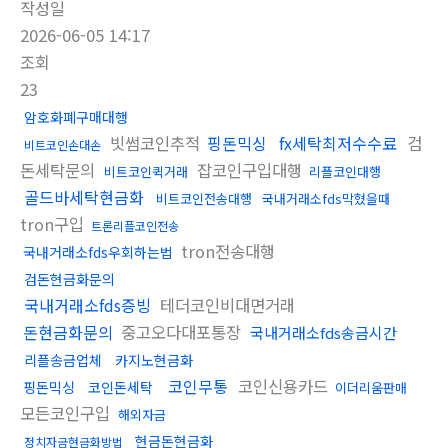
작성일
2026-06-05 14:17
조회
23
암호화폐구매대행
빗썸코인추적
핑돈믹싱
fx세탁최저수수료
검
비트코인손대손
돈세탁문의
잡코인구입대행
비트코인퀵거래
리플코인대행
골드바세탁현금화
비트코인전송대행
국내거래소fds막혔을때
tron구입
트론리플코인전송
tron전송대행
국내거래소fds우회하는법
검돈현금화문의
국내거래소fds증빙
테더코인비대면거래
돈현금화문의
중고오다대포통장
국내거래소fds송금시간
리플송금업체
카지노현금화
코인무통
코인신용카드
핑돈믹싱
코인돈세탁
이더리움판매
모든코인구입
해외자금
현금돈현금화
정치자금현금화방법