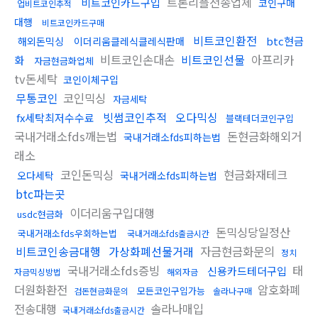
트론리플전송업체
비트코인카드구입
코인구매
업비트코인추적
대행
비트코인카드구매
비트코인환전
btc현금
해외돈믹싱
이더리움클레식클레식판매
비트코인손대손
비트코인선물
아프리카
화
자금현금화업체
tv돈세탁
코인이체구입
무통코인
코인믹싱
자금세탁
빗썸코인추적
오다믹싱
fx세탁최저수수료
블랙테더코인구입
국내거래소fds깨는법
돈현금화해외거
국내거래소fds피하는법
래소
코인돈믹싱
현금화재테크
오다세탁
국내거래소fds피하는법
btc파는곳
이더리움구입대행
usdc현금화
돈믹싱당일정산
국내거래소fds우회하는법
국내거래소fds출금시간
비트코인송금대행
가상화폐선물거래
자금현금화문의
정치
국내거래소fds증빙
태
신용카드테더구입
자금믹싱방법
해외자금
더원화환전
암호화폐
모든코인구입가능
검돈현금화문의
솔라나구매
전송대행
솔라나매입
국내거래소fds출금시간