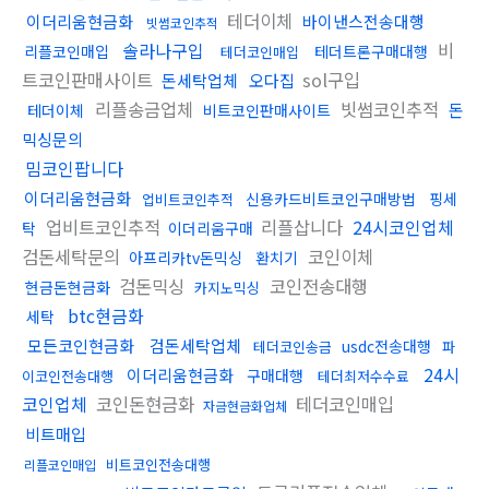
테더이체
이더리움현금화
바이낸스전송대행
빗썸코인추적
솔라나구입
비
리플코인매입
테더트론구매대행
테더코인매입
트코인판매사이트
sol구입
돈세탁업체
오다집
리플송금업체
빗썸코인추적
돈
테더이체
비트코인판매사이트
믹싱문의
밈코인팝니다
이더리움현금화
신용카드비트코인구매방법
핑세
업비트코인추적
업비트코인추적
리플삽니다
24시코인업체
탁
이더리움구매
검돈세탁문의
코인이체
아프리카tv돈믹싱
환치기
검돈믹싱
코인전송대행
현금돈현금화
카지노믹싱
btc현금화
세탁
모든코인현금화
검돈세탁업체
usdc전송대행
테더코인송금
파
24시
이더리움현금화
구매대행
이코인전송대행
테더최저수수료
코인업체
코인돈현금화
테더코인매입
자금현금화업체
비트매입
비트코인전송대행
리플코인매입