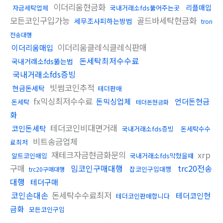
이더리움현금화
리플매입
자금세탁업체
국내거래소fds뚫어주는곳
모든코인구입가능
골드바세탁현금화
세무조사피하는방법
tron
전송대행
이더리움클레식클레식판매
이더리움매입
돈세탁최저수수료
국내거래소fds뚫는법
국내거래소fds증빙
빗썸코인추적
현금돈세탁
테더판매
fx믹싱최저수수료
돈믹싱업체
언더돈현금
돈세탁
테더돈현금화
화
테더코인비대면거래
코인돈세탁
국내거래소fds증빙
돈세탁수수
비트송금업체
료최저
재테크자금현금화문의
xrp
알트코인매입
국내거래소fds막혔을때
구매
밈코인구매대행
trc20전송
잡코인구입대행
trc20구매대행
대행
테더구매
코인손대손
돈세탁수수료최저
테더코인현
테더코인판매합니다
금화
모든코인구입