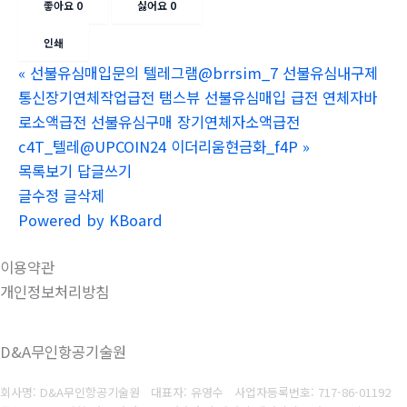
좋아요
0
싫어요
0
인쇄
«
선불유심매입문의 텔레그램@brrsim_7 선불유심내구제
통신장기연체작업급전 탬스뷰 선불유심매입 급전 연체자바
로소액급전 선불유심구매 장기연체자소액급전
c4T_텔레@UPCOIN24 이더리움현금화_f4P
»
목록보기
답글쓰기
글수정
글삭제
Powered by KBoard
이용약관
개인정보처리방침
D&A무인항공기술원
회사명: D&A무인항공기술원 대표자: 유영수
사업자등록번호:
717-86-01192