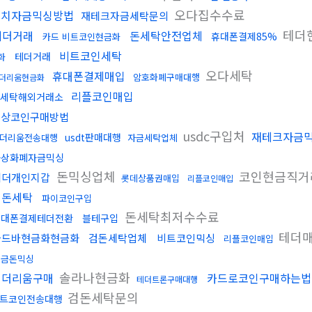
오다집수수료
정치자금믹싱방법
재테크자금세탁문의
테더
테더거래
돈세탁안전업체
휴대폰결제85%
카드 비트코인현금화
비트코인세탁
테더거래
화
오다세탁
휴대폰결제매입
암호화폐구매대행
더리움현금화
리플코인매입
세탁해외거래소
문상코인구매방법
usdc구입처
재테크자금
usdt판매대행
더리움전송대행
자금세탁업체
가상화폐자금믹싱
돈믹싱업체
코인현금직
테더개인지갑
롯데상품권매입
리플코인매입
핑돈세탁
파이코인구입
돈세탁최저수수료
휴대폰결제테더전환
블테구입
테더
골드바현금화현금화
검돈세탁업체
비트코인믹싱
리플코인매입
현금돈믹싱
솔라나현금화
이더리움구매
카드로코인구매하는법
테더트론구매대행
검돈세탁문의
트코인전송대행