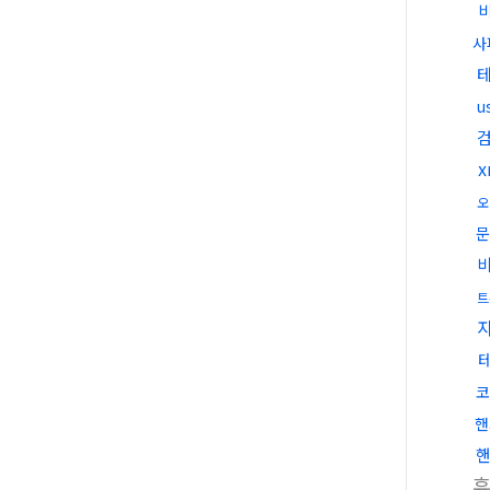
사
u
오
문
트
코
핸
핸