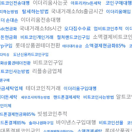
이더리움사는곳
코인구매대행
비트코인전송대행
아프리카tv돈세탁
국내거래소fds출금시간
탈세하는방법
이더리움매입
피하는방법
이더리움전송대행
테더 손대손
국내거래소fds시간
오다집수수료
업비트코인추적
이
sdc현금화
소액결제비트코
검돈현금화
비트코인개인거래
컬쳐랜드코인구입
롯데상품권테더전환
xrp구입
소액결제현금화85%
테더대리송금
도난신용카드코인구입
다믹싱
비트코인구입
화상품권테더전환
리플송금업체
비트코인사는방법
론구매
테더코인직거래
자금세탁업체
이더리움구입대행
알트코
테더돈세탁
핸드폰결제세탁
비트코인사는방법
세무조사피하는방법
인이체
빗썸코인추적
드폰결제현금화85%
바이낸스구입대행
드폰결제85%
비트코인선물
코
솔라나원화구입
휴대폰결제코인구입
롯데상품권
소액결제세탁
소액결제현금화85%