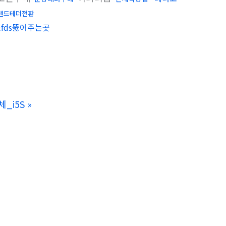
랜드테더전환
fds뚫어주는곳
_i5S
»