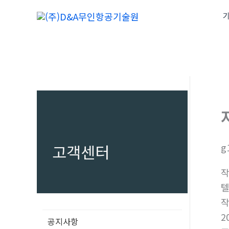
콘
기
텐
츠
로
건
너
뛰
기
고객센터
g
텔
2
공지사항