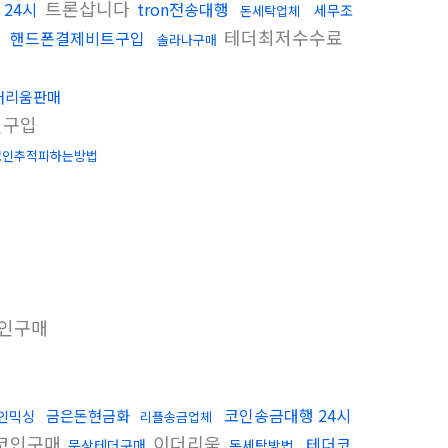
트론삽니다
 24시
tron전송대행
세무조
돈세탁업체
테더최저수수료
핸드폰결제비트구입
솔라나구매
더리움판매
인구입
코인추적피하는방법
인구매
코인송금대행 24시
금은돈현금화
인믹싱
리플송금업체
코인구매
이더리움
테더코
문상테더구매
돈세탁방법