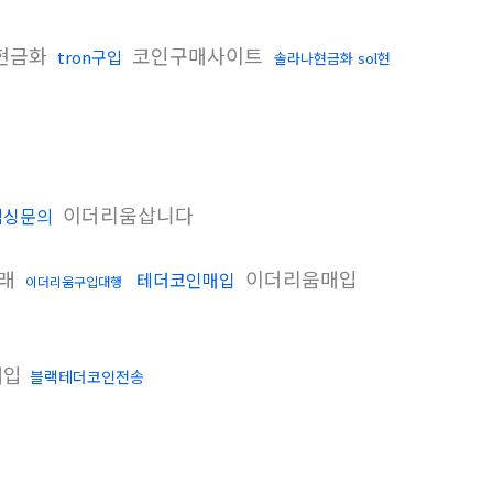
현금화
코인구매사이트
tron구입
솔라나현금화 sol현
이더리움삽니다
믹싱문의
거래
이더리움매입
테더코인매입
이더리움구입대행
매입
블랙테더코인전송