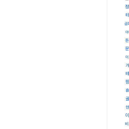
금
이
돈
이
비