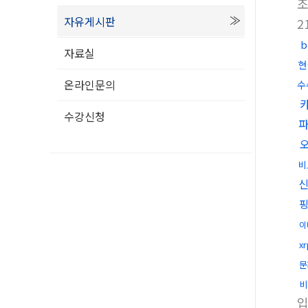
자유게시판
2
자료실
현
온라인문의
수
수강신청
비
이
x
문
비