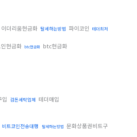
이더리움현금화
파이코인
탈세하는방법
테더최저
코인현금화
btc현금화
btc현금화
구입
테더매입
검돈세탁업체
문화상품권비트구
비트코인전송대행
탈세하는방법