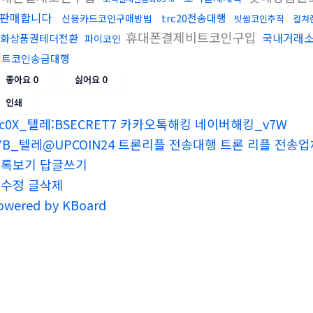
판매합니다
trc20전송대행
신용카드코인구매방법
빗썸코인추적
컬쳐
휴대폰결제비트코인구입
국내거래소
화상품권테더전환
파이코인
비트코인송금대행
좋아요
0
싫어요
0
인쇄
c0X_텔레:BSECRET7 카카오톡해킹 네이버해킹_v7W
7B_텔레@UPCOIN24 트론리플 전송대행 트론 리플 전송업체
목록보기
답글쓰기
글수정
글삭제
owered by KBoard