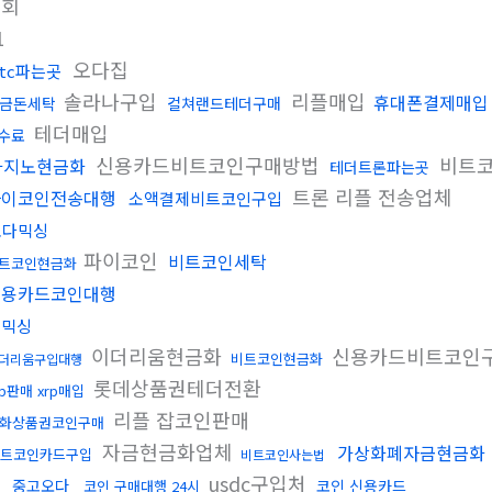
조회
1
오다집
btc파는곳
솔라나구입
리플매입
휴대폰결제매입
금돈세탁
컬쳐랜드테더구매
테더매입
수료
신용카드비트코인구매방법
비트
카지노현금화
테더트론파는곳
트론 리플 전송업체
파이코인전송대행
소액결제비트코인구입
오다믹싱
파이코인
비트코인세탁
트코인현금화
신용카드코인대행
핑믹싱
이더리움현금화
신용카드비트코인
비트코인현금화
더리움구입대행
롯데상품권테더전환
rp판매 xrp매입
리플 잡코인판매
화상품권코인구매
자금현금화업체
가상화폐자금현금화
트코인카드구입
비트코인사는법
입
usdc구입처
중고오다
코인 신용카드
코인 구매대행 24시