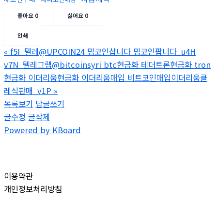
좋아요
0
싫어요
0
인쇄
«
f5I_텔레@UPCOIN24 밈코인삽니다 밈코인팝니다_u4H
v7N_텔레그램@bitcoinsyri btc현금화 테더트론현금화 tron
현금화 이더리움현금화 이더리움매입 비트코인매입이더리움클
레식판매_v1P
»
목록보기
답글쓰기
글수정
글삭제
Powered by KBoard
이용약관
개인정보처리방침