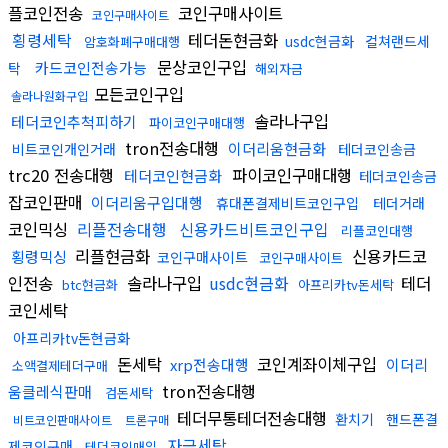
플코인전송
코인구매사이트
코인구매사이트
횡령세탁
테더돈현금화
usdc현금화
컬쳐랜드세
암호화폐구매대행
문상코인구입
카드코인전송가능
탁
해외자금
모든코인구입
솔라나원화구입
솔라나구입
테더코인추척피하기
파이코인구매대행
tron전송대행
이더리움현금화
비트코인개인거래
테더코인송금
trc20 전송대행
파이코인구매대행
테더코인현금화
테더코인송금
잡코인판매
이더리움구입대행
휴대폰결제비트코인구입
테더거래
코인믹싱
리플전송대행
신용카드비트코인구입
리플코인대행
리플현금화
신용카드코
횡령믹싱
코인구매사이트
코인구매사이트
인전송
솔라나구입
usdc현금화
테더
btc현금화
아프리카tv돈세탁
코인세탁
아프리카tv돈현금화
돈세탁
코인계좌이체구입
xrp전송대행
이더리
소액결제테더구매
tron전송대행
움클레식판매
검돈세탁
테더무통테더전송대행
환치기
핸드폰결
비트코인판매사이트
트론구매
자금세탁
제코인구매
테더코인매입