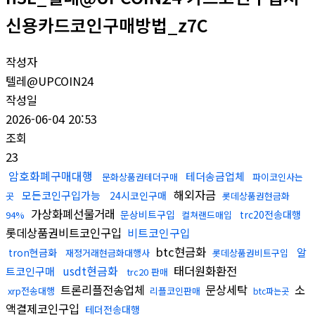
신용카드코인구매방법_z7C
작성자
텔레@UPCOIN24
작성일
2026-06-04 20:53
조회
23
암호화폐구매대행
테더송금업체
문화상품권테더구매
파이코인사는
해외자금
모든코인구입가능
24시코인구매
곳
롯데상품권현금화
가상화폐선물거래
문상비트구입
trc20전송대행
94%
컬쳐랜드매입
롯데상품권비트코인구입
비트코인구입
btc현금화
알
tron현금화
재정거래현금화대행사
롯데상품권비트구입
usdt현금화
태더원화환전
트코인구매
trc20 판매
트론리플전송업체
문상세탁
소
xrp전송대행
리플코인판매
btc파는곳
액결제코인구입
테더전송대행