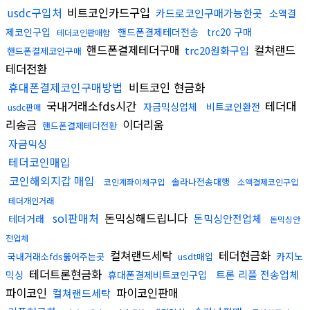
usdc구입처
비트코인카드구입
카드로코인구매가능한곳
소액결
제코인구입
핸드폰결제테더전송
trc20 구매
테더코인판매함
핸드폰결제테더구매
컬쳐랜드
trc20원화구입
핸드폰결제코인구매
테더전환
휴대폰결제코인구매방법
비트코인 현금화
국내거래소fds시간
테더대
자금믹싱업체
비트코인환전
usdc판매
리송금
이더리움
핸드폰결제테더전환
자금믹싱
테더코인매입
코인해외지갑 매입
솔라나전송대행
코인계좌이체구입
소액결제코인구입
테더개인거래
sol판매처
돈믹싱해드립니다
돈믹싱안전업체
테더거래
돈믹싱안
전업체
컬쳐랜드세탁
테더현금화
카지노
국내거래소fds뚫어주는곳
usdt매입
테더트론현금화
트론 리플 전송업체
믹싱
휴대폰결제비트코인구입
파이코인
파이코인판매
컬쳐랜드세탁