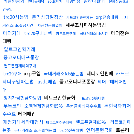
리플현금화
솔라나판매
대검믹싱
언더돈세탁
sol판매처
문화상품권코
인구입
trc20사는법
돈믹싱당일정산
xrp전송대행
국내
카드코인충전가능
세무조사피하는방법
거래소fds출금시간
자금현금화업체
테더거래
테더전송
trc20구매대행
카드코인구매
국내거래소fds시간
대행
알트코인퀵거래
중고오다대포통장
핸드폰결제테더구매
xrp구입
테더코인판매
카드로
국내거래소fds뚫는법
trc20구매
테더구입하는법
usdc매입
중고오다대포통장
테더구매테더판
매
비트코인현금화
정치자금현금화방법
비트코인전송대행
무통코인
돈현금화최저
소액결제현금화85%
돈현금화최저수수료
수수료
테더매입
재정거래세탁대행사
핸드폰결제85%
리플코인파
비트코인전송대행
언더돈현금화
트론리
는곳
국내거래소fds우회하는법
trc20전송대행