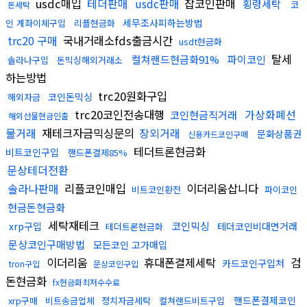
usdc매입
테더판매
usdc판매
잡코인판매
횡령세탁
코
돈세탁
세무조사피하는방법
인 계좌이체구입
리플현금화
trc20 구매
국내거래소fds출금시간
usdt현금화
탈세
컬쳐랜드현금화91%
파이코인
솔라나구입
돈믹싱해외거래소
하는방법
trc20원화구입
코인돈믹싱
해외자금
trc20코인전송대행
가상화폐선
코인현금직거래
해외선물현금인출
물거래
재테크자금믹싱문의
장외거래
문화상품권
신용카드코인구매
테더트론현금화
비트코인구입
핸드폰결제85%
문상테더전환
솔라나판매
리플코인매입
이더리움삽니다
비트코인환전
파이코인
현금돈현금화
세탁재테크
코인믹싱
xrp구입
테더코인비대면거래
테더트론현금화
문상코인구매방법
모든코인 고가매입
이더리움
휴대폰결제세탁
검
카드코인구입처
tron구입
문상코인구입
돈현금화
fx현금화최저수수료
핸드폰결제코인
xrp구매
비트송금업체
정치자금세탁
컬쳐랜드비트구입