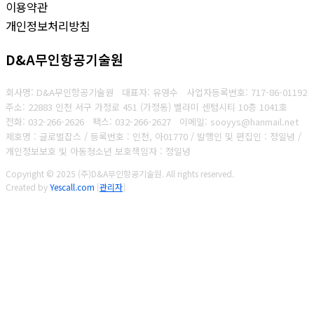
이용약관
개인정보처리방침
D&A무인항공기술원
회사명: D&A무인항공기술원 대표자: 유영수
사업자등록번호:
717-86-01192
주소: 22883 인천 서구 가정로 451 (가정동) 벨라미 센텀시티 10층 1041호
전화: 032-266-2626
팩스: 032-266-2627
이메일: sooyys@hanmail.net
제호명 : 글로벌잡스 / 등록번호 : 인천, 아01770 / 발행인 및 편집인 : 정일녕 /
개인정보보호 빛 아동청소년 보호책임자 : 정일녕
Copyright © 2025 (주)D&A무인항공기술원. All rights reserved.
Created by
Yescall.com
[
관리자
]