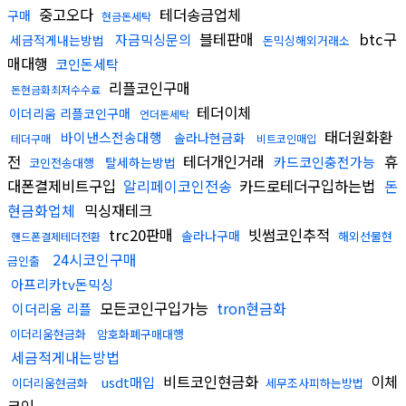
중고오다
테더송금업체
구매
현금돈세탁
블테판매
btc구
자금믹싱문의
세금적게내는방법
돈믹싱해외거래소
매대행
코인돈세탁
리플코인구매
돈현금화최저수수료
테더이체
이더리움 리플코인구매
언더돈세탁
태더원화환
바이낸스전송대행
솔라나현금화
테더구매
비트코인매입
전
테더개인거래
휴
카드코인충전가능
탈세하는방법
코인전송대행
대폰결제비트구입
알리페이코인전송
카드로테더구입하는법
돈
현금화업체
믹싱재테크
trc20판매
빗썸코인추적
솔라나구매
해외선물현
핸드폰결제테더전환
24시코인구매
금인출
아프리카tv돈믹싱
모든코인구입가능
tron현금화
이더리움 리플
이더리움현금화
암호화폐구매대행
세금적게내는방법
비트코인현금화
이체
usdt매입
이더리움현금화
세무조사피하는방법