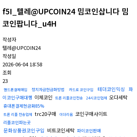
f5I_텔레@UPCOIN24 밈코인삽니다 밈
코인팝니다_u4H
작성자
텔레@UPCOIN24
작성일
2026-06-04 18:58
조회
23
테더코인믹싱
파
정치자금현금화방법
핸드폰결제매입
카드로 코인구입
이체코인
오다세탁
이코인구매대행
트론 리플코인전송
24시코인업체
휴대폰결제현금화85%
trc20구매
코인구매사이트
트론 리플 전송업체
이더리움
리플코인파는곳
문화상품권코인구입
비트코인세탁
파이코인판매