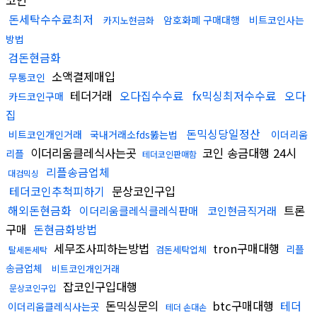
코인
돈세탁수수료최저
암호화폐 구매대행
비트코인사는
카지노현금화
방법
검돈현금화
소액결제매입
무통코인
테더거래
오다집수수료
fx믹싱최저수수료
오다
카드코인구매
집
돈믹싱당일정산
비트코인개인거래
국내거래소fds뚫는법
이더리움
이더리움클레식사는곳
코인 송금대행 24시
리플
테더코인판매함
리플송금업체
대검믹싱
테더코인추척피하기
문상코인구입
해외돈현금화
트론
이더리움클레식클레식판매
코인현금직거래
구매
돈현금화방법
세무조사피하는방법
tron구매대행
리플
검돈세탁업체
탈세돈세탁
송금업체
비트코인개인거래
잡코인구입대행
문상코인구입
돈믹싱문의
btc구매대행
테더
이더리움클레식사는곳
테더 손대손