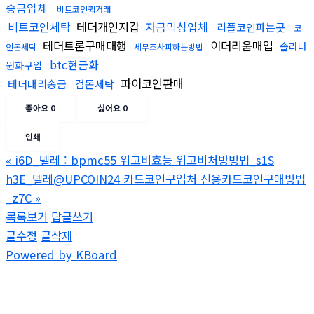
송금업체
비트코인퀵거래
비트코인세탁
테더개인지갑
자금믹싱업체
리플코인파는곳
코
테더트론구매대행
이더리움매입
솔라나
인돈세탁
세무조사피하는방법
btc현금화
원화구입
파이코인판매
테더대리송금
검돈세탁
좋아요
0
싫어요
0
인쇄
«
i6D_텔레 : bpmc55 위고비효능 위고비처방방법_s1S
h3E_텔레@UPCOIN24 카드코인구입처 신용카드코인구매방법
_z7C
»
목록보기
답글쓰기
글수정
글삭제
Powered by KBoard