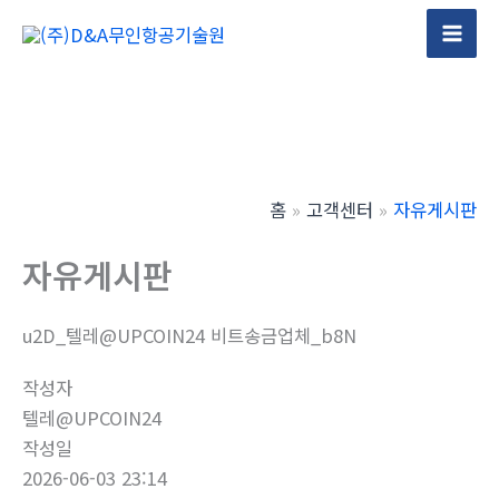
콘
텐
Mai
츠
Men
로
건
너
뛰
홈
고객센터
자유게시판
기
자유게시판
u2D_텔레@UPCOIN24 비트송금업체_b8N
작성자
텔레@UPCOIN24
작성일
2026-06-03 23:14