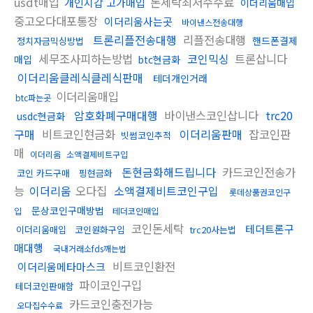
usdt매입
돈세탁최저수수료
개인지갑 고가매입
이더리움매입
중고오다대포통장
이더리움사는곳
바이낸스전송대행
트론리플전송대행
리플전송대행
핸드폰결제
정치자금믹싱방법
세무조사피하는방법
코인믹싱
트론삽니다
매입
btc현금화
이더리움클레식클레식판매
테더개인거래
이더리움매입
btc파는곳
암호화폐구매대행
바이낸스코인삽니다
trc20
usdc현금화
구매
비트코인현금화
이더리움판매
잡코인판
빗썸코인추적
매
이더리움
소액결제비트구입
돈현금화해드립니다
카드코인전송가
코인 카드구매
핑현금화
능
이더리움
오다집
소액결제비트코인구입
롯데상품권코인구
문상코인구매방법
입
테더코인매입
코인돈세탁
테더트론구
이더리움매입
코인원화구입
trc20사는법
매대행
국내거래소fds깨는법
비트코인환전
이더리움메타마스크
파이코인구입
테더코인판매함
카드코인충전가능
오다집수수료