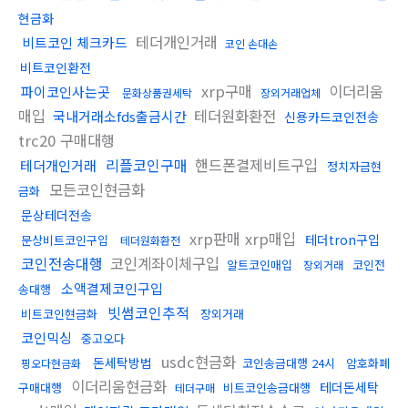
현금화
테더개인거래
비트코인 체크카드
코인 손대손
비트코인환전
xrp구매
이더리움
파이코인사는곳
문화상품권세탁
장외거래업체
매입
테더원화환전
국내거래소fds출금시간
신용카드코인전송
trc20 구매대행
리플코인구매
핸드폰결제비트구입
테더개인거래
정치자금현
모든코인현금화
금화
문상테더전송
xrp판매 xrp매입
테더tron구입
문상비트코인구입
테더원화환전
코인전송대행
코인계좌이체구입
알트코인매입
코인전
장외거래
소액결제코인구입
송대행
빗썸코인추적
비트코인현금화
장외거래
코인믹싱
중고오다
usdc현금화
돈세탁방법
코인송금대행 24시
암호화폐
핑오다현금화
이더리움현금화
테더돈세탁
구매대행
비트코인송금대행
테더구매