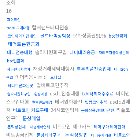
조회
16
파이코인
컬쳐랜드테더전송
trc20 구매대행
문화상품권91%
골드바믹싱믹싱
btc현금화
코인해외지갑매입
테더트론현금화
솔라나원화구입
테더전송대행
테더대리송금
재테크자금믹싱문의
btc현금화
재정거래세탁대행사
트론리플전송업체
자금현금화업체
테더tron
이더리움사는곳
오다집
구입
업비트코인추적
테더트론파는곳
usdc전송대행
바이낸
fx세탁최저수수료
솔라나원화구입
횡령믹싱
스구입대행
테더원화환전
usdc판매
빗썸코인추적
컬쳐랜드매입
처
24시코인업체
리플코
비트코인 카드구매
문화상품권테더전환
인구매
문상매입
비트코인 체크카드
테더구매테더판매
돈믹싱업체
자금세탁업체
비트송금업체
돈믹싱방법
문상테더구매
비트코인
테더수사기관