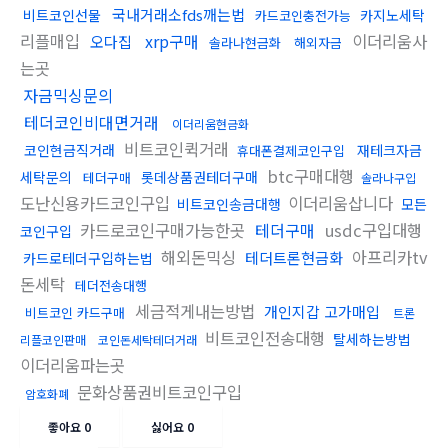
국내거래소fds깨는법
비트코인선물
카지노세탁
카드코인충전가능
리플매입
xrp구매
이더리움사
오다집
솔라나현금화
해외자금
는곳
자금믹싱문의
테더코인비대면거래
이더리움현금화
비트코인퀵거래
코인현금직거래
재테크자금
휴대폰결제코인구입
btc구매대행
세탁문의
롯데상품권테더구매
테더구매
솔라나구입
도난신용카드코인구입
이더리움삽니다
비트코인송금대행
모든
카드로코인구매가능한곳
테더구매
usdc구입대행
코인구입
해외돈믹싱
아프리카tv
테더트론현금화
카드로테더구입하는법
돈세탁
테더전송대행
세금적게내는방법
개인지갑 고가매입
비트코인 카드구매
트론
비트코인전송대행
탈세하는방법
리플코인판매
코인돈세탁테더거래
이더리움파는곳
문화상품권비트코인구입
암호화폐
좋아요
0
싫어요
0