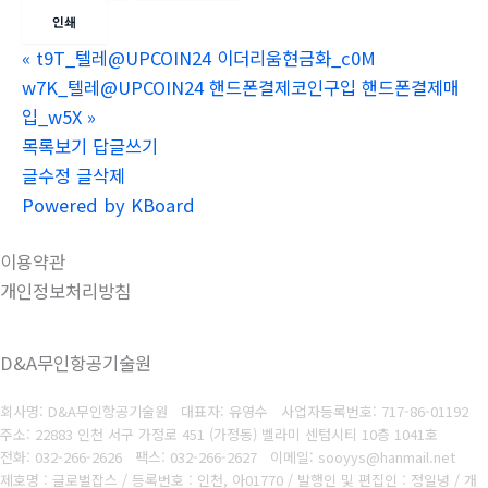
인쇄
«
t9T_텔레@UPCOIN24 이더리움현금화_c0M
w7K_텔레@UPCOIN24 핸드폰결제코인구입 핸드폰결제매
입_w5X
»
목록보기
답글쓰기
글수정
글삭제
Powered by KBoard
이용약관
개인정보처리방침
D&A무인항공기술원
회사명: D&A무인항공기술원 대표자: 유영수
사업자등록번호:
717-86-01192
주소: 22883 인천 서구 가정로 451 (가정동) 벨라미 센텀시티 10층 1041호
전화: 032-266-2626
팩스: 032-266-2627
이메일: sooyys@hanmail.net
제호명 : 글로벌잡스 / 등록번호 : 인천, 아01770 / 발행인 및 편집인 : 정일녕 / 개