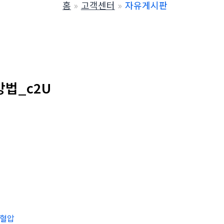
홈
고객센터
자유게시판
방법_c2U
혈압