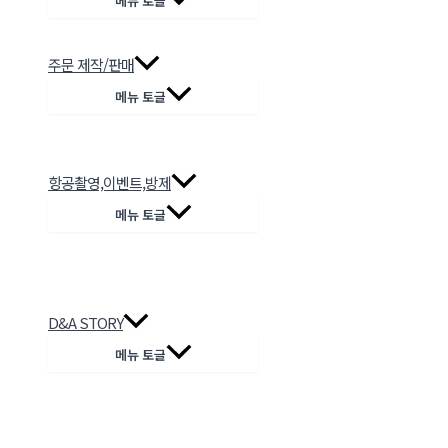
메뉴 토글
주문 제작/판매
메뉴 토글
항공촬영,이벤트,방제
메뉴 토글
D&A STORY
메뉴 토글