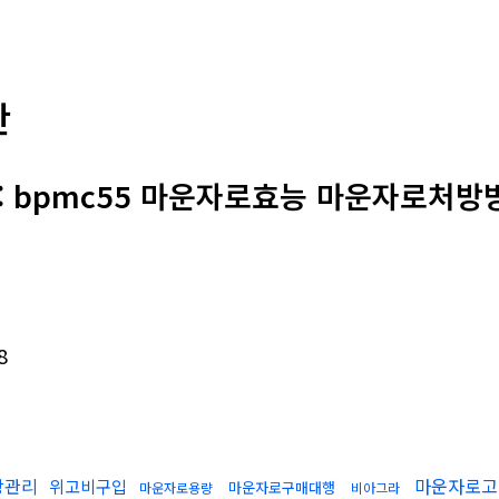
판
 : bpmc55 마운자로효능 마운자로처방
8
강관리
마운자로고
위고비구입
마운자로구매대행
마운자로용량
비아그라