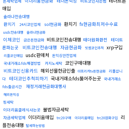
테더트론
이더리움현금화
테더돈믹싱
돈세탁업체
비트코인사는법
매입
솔라나전송대행
환치기
fx현금화최저수수료
환치기
sol현금화
24시코인업체
usdc전송대행
솔라나현금화
이체코인
비트코인전송대행
태더원화환전
테더트
금은돈현금화
비트코인전송대행
자금현금화
xrp구입
론파는곳
빗썸코인추적
usdc판매처
돈믹싱안전업체
리플코인매입
코인구매대행
국내거래소fds해결방법
카지노세탁
비트코인신용카드
해외선물현금인출
리플삽니
아프리카tv돈현금화
테더코인추척피하기
국내거래소fds뚫어주는곳
다
국내거래소
재정거래현금화대행사
fds출금시간
해외돈믹싱
핑세탁
불법자금세탁
이더리움클레식사는곳
이더리움매입
리
자금세탁업체
trc20구매
이더리움매입
trc20원화구입
플전송대행
탈세하는방법