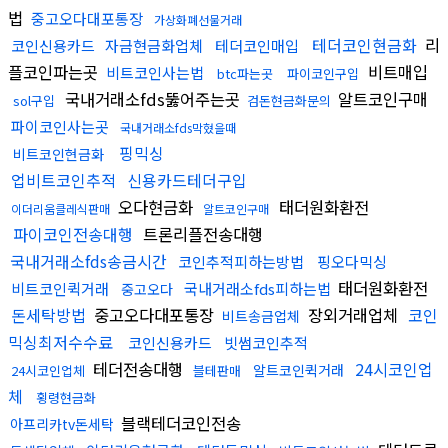
법
중고오다대포통장
가상화폐선물거래
테더코인현금화
리
코인신용카드
자금현금화업체
테더코인매입
플코인파는곳
비트매입
비트코인사는법
btc파는곳
파이코인구입
국내거래소fds뚫어주는곳
알트코인구매
sol구입
검돈현금화문의
파이코인사는곳
국내거래소fds막혔을때
핑믹싱
비트코인현금화
업비트코인추적
신용카드테더구입
오다현금화
태더원화환전
이더리움클레식판매
알트코인구매
파이코인전송대행
트론리플전송대행
국내거래소fds송금시간
코인추적피하는방법
핑오다믹싱
태더원화환전
비트코인퀵거래
국내거래소fds피하는법
중고오다
돈세탁방법
중고오다대포통장
장외거래업체
코인
비트송금업체
믹싱최저수수료
코인신용카드
빗썸코인추적
테더전송대행
24시코인업
알트코인퀵거래
24시코인업체
블테판매
체
횡령현금화
블랙테더코인전송
아프리카tv돈세탁