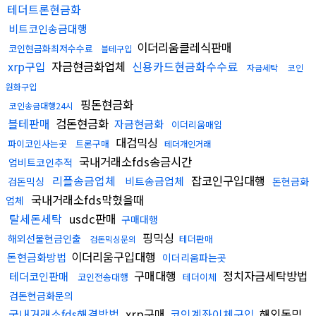
테더트론현금화
비트코인송금대행
이더리움클레식판매
코인현금화최저수수료
블테구입
xrp구입
자금현금화업체
신용카드현금화수수료
자금세탁
코인
원화구입
핑돈현금화
코인송금대행24시
블테판매
검돈현금화
자금현금화
이더리움매입
대검믹싱
파이코인사는곳
트론구매
테더개인거래
국내거래소fds송금시간
업비트코인추적
리플송금업체
잡코인구입대행
비트송금업체
검돈믹싱
돈현금화
국내거래소fds막혔을때
업체
탈세돈세탁
usdc판매
구매대행
핑믹싱
해외선물현금인출
테더판매
검돈믹싱문의
이더리움구입대행
돈현금화방법
이더리움파는곳
구매대행
정치자금세탁방법
테더코인판매
코인전송대행
테더이체
검돈현금화문의
국내거래소fds해결방법
xrp구매
코인계좌이체구입
해외돈믹