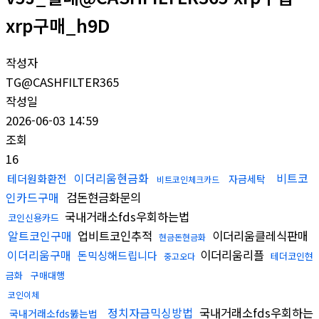
xrp구매_h9D
작성자
TG@CASHFILTER365
작성일
2026-06-03 14:59
조회
16
이더리움현금화
비트코
테더원화환전
자금세탁
비트코인체크카드
인카드구매
검돈현금화문의
국내거래소fds우회하는법
코인신용카드
알트코인구매
업비트코인추적
이더리움클레식판매
현금돈현금화
이더리움구매
이더리움리플
돈믹싱해드립니다
테더코인현
중고오다
금화
구매대행
코인이체
정치자금믹싱방법
국내거래소fds우회하는
국내거래소fds뚫는법