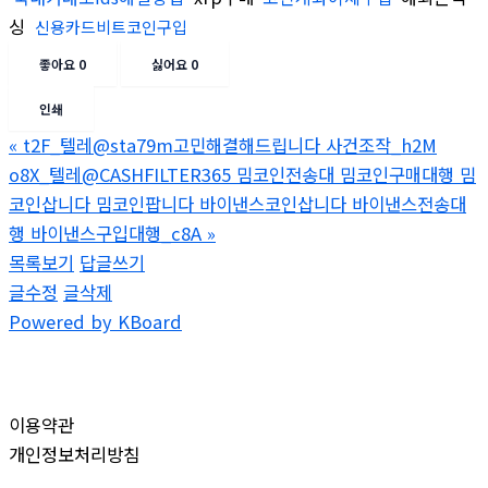
싱
신용카드비트코인구입
좋아요
0
싫어요
0
인쇄
«
t2F_텔레@sta79m고민해결해드립니다 사건조작_h2M
o8X_텔레@CASHFILTER365 밈코인전송대 밈코인구매대행 밈
코인삽니다 밈코인팝니다 바이낸스코인삽니다 바이낸스전송대
행 바이낸스구입대행_c8A
»
목록보기
답글쓰기
글수정
글삭제
Powered by KBoard
이용약관
개인정보처리방침