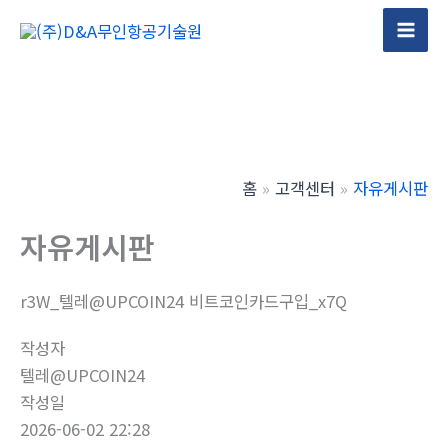
콘
텐
Mai
츠
Men
로
건
너
뛰
홈
고객센터
자유게시판
기
자유게시판
r3W_텔레@UPCOIN24 비트코인카드구입_x7Q
작성자
텔레@UPCOIN24
작성일
2026-06-02 22:28