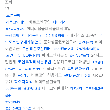
조회
17
트론구매
비트코인구입
리플코인매입
테더거래
이더리움클레식클레식매입
정치자금현금화
국내거래소fds증빙
카
문상91%
이더리움매입
이더리움 리플
드로코인구매가능한곳
문화상품권코인구매
테더
핑오다세탁
코인송금
트론 리플코인판매
usdt판매대행
소액결제테더전송
코인믹싱
파이코인사는곳
24시코
btc구매대행
빗썸fds푸는법
인업체
코인추적피하는방법
신용카드코인구매방법
소액결제
리플코인매입
코인원화구입
tron전
비트코인구입
탈세하는방법
송대행
비트코인 신용카드
trc20
문상매입
롯데상품권테더전환
구매
핑오다믹싱
테더트론현금화
테더코인판매함
sol현금화
검돈세탁
트론리플코인
테더전송대행
전송
xrp전송대행
핑믹싱
코인 현금화 수수료