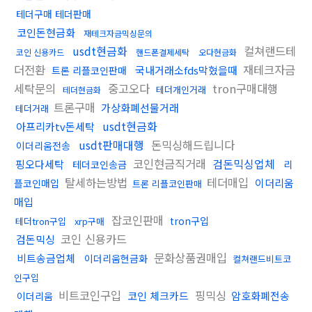
테더구매 테더판매
코인돈현금화
재테크자금믹싱문의
usdt현금화
컬쳐랜드테
코인 신용카드
핸드폰결제세탁
오다현금화
더전환
재테크자금
국내거래소fds막혔을때
트론 리플코인판매
세탁문의
중고오다
tron구매대행
테더개인거래
테더현금화
트론구매
가상화폐선물거래
테더거래
usdt현금화
아프리카tv돈세탁
usdt판매대행
돈믹싱해드립니다
이더리움전송
코인현금직거래
검돈믹싱업체
핑오다세탁
테더코인송금
리
탈세하는방법
테더매입
이더리움
플코인매입
트론 리플코인판매
매입
잡코인판매
tron구입
테더tron구입
xrp구매
코인 신용카드
검돈믹싱
문화상품권매입
비트송금업체
이더리움현금화
컬쳐랜드비트코
인구입
비트코인구입
핑믹싱
코인 체크카드
암호화폐전송
이더리움