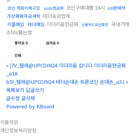
코인구매대행 24시
코인 계좌이체구입
sol판매처
usdc현금화
테더송금업체
가상화폐자금세탁
이더리움현금화
국내거래
리플매입
테더매입
신용카드코인충전
소fds뚫는법
좋아요
0
싫어요
0
인쇄
«
j7V_텔레@UPCOIN24 이더리움 삽니다 이더리움현금화
_o3A
b5I_텔레@UPCOIN24 테더손대손 트론코인 손대손_u3J
»
목록보기
답글쓰기
글수정
글삭제
Powered by KBoard
이용약관
개인정보처리방침