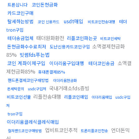
코인돈현금화
트론삽니다
카드코인구매
usdt매입
탈세하는방법
테더
코인 신용카드
비트코인전송대행
tron구입
태더원화환전
테더송금업체
리플코인파는곳
비트코인세탁
소액결제현금화
돈현금화수수료최저
도난신용카드코인구입
85%
빗썸fds푸는법
코인 계좌이체구입
소액결
이더리움구입대행
테더코인송금
제현금화85%
휴대폰결제85%
핸드폰결제코인구매방법
이더리움현금화
국내거래소fds증빙
돈세탁문의
usdc구입처
리플전송대행
비트코인선물
리플코인매입
이더리움매입
usdc구입
처
tron구입
이더리움클레식클레식매입
업비트코인추적
언더돈믹
컬쳐랜드코인구매방법
트론리플코인전송
싱