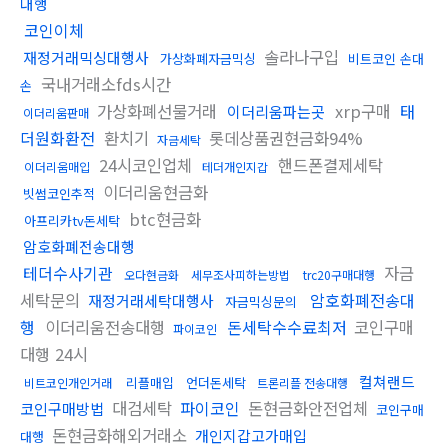
대행
코인이체
솔라나구입
재정거래믹싱대행사
가상화폐자금믹싱
비트코인 손대
국내거래소fds시간
손
가상화폐선물거래
xrp구매
태
이더리움파는곳
이더리움판매
더원화환전
환치기
롯데상품권현금화94%
자금세탁
24시코인업체
핸드폰결제세탁
이더리움매입
테더개인지갑
이더리움현금화
빗썸코인추적
btc현금화
아프리카tv돈세탁
암호화폐전송대행
테더수사기관
자금
오다현금화
세무조사피하는방법
trc20구매대행
세탁문의
암호화폐전송대
재정거래세탁대행사
자금믹싱문의
행
이더리움전송대행
돈세탁수수료최저
코인구매
파이코인
대행 24시
컬쳐랜드
리플매입
언더돈세탁
비트코인개인거래
트론리플 전송대행
대검세탁
파이코인
돈현금화안전업체
코인구매방법
코인구매
돈현금화해외거래소
개인지갑고가매입
대행