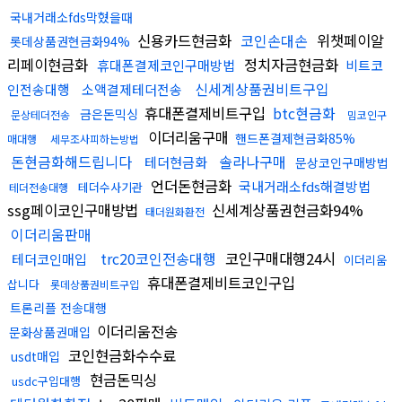
국내거래소fds막혔을때
신용카드현금화
코인손대손
위챗페이알
롯데상품권현금화94%
리페이현금화
정치자금현금화
휴대폰결제코인구매방법
비트코
신세계상품권비트구입
인전송대행
소액결제테더전송
휴대폰결제비트구입
btc현금화
금은돈믹싱
문상테더전송
밈코인구
이더리움구매
핸드폰결제현금화85%
매대행
세무조사피하는방법
돈현금화해드립니다
솔라나구매
테더현금화
문상코인구매방법
언더돈현금화
국내거래소fds해결방법
테더수사기관
테더전송대행
ssg페이코인구매방법
신세계상품권현금화94%
태더원화환전
이더리움판매
trc20코인전송대행
코인구매대행24시
테더코인매입
이더리움
휴대폰결제비트코인구입
삽니다
롯데상품권비트구입
트론리플 전송대행
이더리움전송
문화상품권매입
코인현금화수수료
usdt매입
현금돈믹싱
usdc구입대행