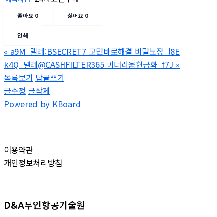
좋아요
0
싫어요
0
인쇄
«
a9M_텔레:BSECRET7 고민바로해결 비밀보장_l8E
k4Q_텔레@CASHFILTER365 이더리움현금화_f7J
»
목록보기
답글쓰기
글수정
글삭제
Powered by KBoard
이용약관
개인정보처리방침
D&A무인항공기술원