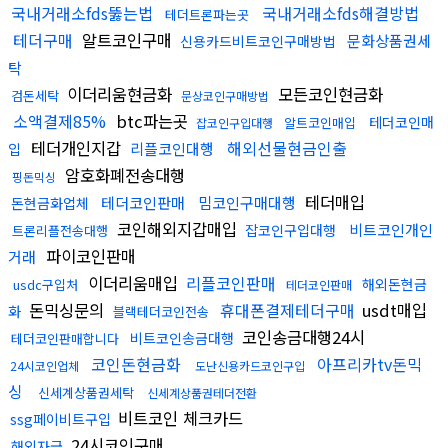
국내거래소fds뚫는법
국내거래소fds해결방법
테더트론파는곳
테더구매
알트코인구매
문화상품권세
신용카드비트코인구매방법
탁
이더리움현금화
모든코인현금화
검돈세탁
문상코인구매방법
소액결제85%
btc파는곳
테더코인매
알트코인매입
잡코인구입대행
테더개인지갑
해외선물현금인출
리플코인대행
입
암호화폐전송대행
핑돈믹싱
테더매입
테더코인판매
밈코인구매대행
돈현금화업체
코인해외지갑매입
비트코인개인
잡코인구입대행
트론리플전송대행
파이코인판매
거래
이더리움매입
리플코인판매
해외돈현금
usdc구입처
테더코인판매
돈믹싱문의
휴대폰결제테더구매
usdt매입
화
블랙테더코인전송
코인송금대행24시
비트코인송금대행
테더코인판매합니다
코인돈현금화
아프리카tv돈믹
24시코인업체
도난신용카드코인구입
싱
신세계상품권세탁
신세계상품권테더전환
비트코인 체크카드
ssg페이비트구입
24시코인구매
해외자금