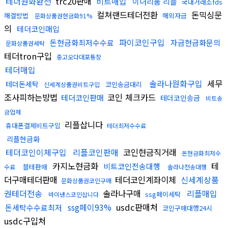
테더원화환전
trc20판매
비트매입
이더리움 리플
국내거래소fds
컬쳐랜드테더전환
돈믹싱문
해결방법
해외자금
문화상품권현금화91%
의
테더코인매입
파이코인구입
돈현금화최저수수료
자금현금화문의
문화상품권세탁
테더tron구입
중고오다대포통장
테더매입
솔라나원화구입
세무
테더돈세탁
코인송금대리
신세계상품권비트구입
조사피하는방법
코인 체크카드
테더코인판매
테더코인송금
비트송
금업체
리플삽니다
휴대폰결제비트구입
테더최저수수료
리플현금화
테더코인이체구입
리플코인판매
코인현금직거래
돈현금화최저수
카지노현금화
테
비트코인전송대행
블테판매
수료
솔라나전송대행
더구매테더판매
테더코인계좌이체
신세계상품
문화상품권코인구매
권테더전송
솔라나구매
리플매입
ssg페이세탁
바이낸스코인삽니다
ssg페이93%
usdc판매처
돈세탁수수료최저
코인구매대행24시
usdc구입처