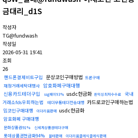
금대리_d1S
작성자
TG@fundwash
작성일
2026-05-31 19:41
조회
26
문상코인구매방법
핸드폰결제비트구입
트론구매
암호화폐구매대행
재정거래세탁대행사
신용카드테더구입
usdc현금화
국내
ssg페이93%
돈믹싱최저수수료
카드로코인구매하는법
거래소fds우회하는법
테더무통테더전송대행
usdc현금화
밈코인구매대행
이더리움판매
암호화폐 구매대행
문화상품권91%
신세계상품권테더구매
롯데상품권현금화94%
블테판매
이더리움클레식클레식판매