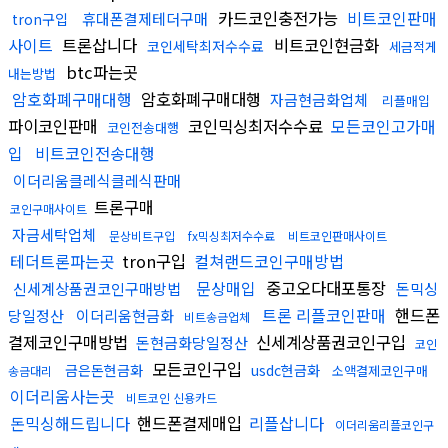
카드코인충전가능
비트코인판매
휴대폰결제테더구매
tron구입
사이트
트론삽니다
비트코인현금화
코인세탁최저수수료
세금적게
btc파는곳
내는방법
암호화폐구매대행
암호화폐구매대행
자금현금화업체
리플매입
파이코인판매
코인믹싱최저수수료
모든코인고가매
코인전송대행
입
비트코인전송대행
이더리움클레식클레식판매
트론구매
코인구매사이트
자금세탁업체
문상비트구입
fx믹싱최저수수료
비트코인판매사이트
테더트론파는곳
tron구입
컬쳐랜드코인구매방법
문상매입
중고오다대포통장
신세계상품권코인구매방법
돈믹싱
트론 리플코인판매
핸드폰
당일정산
이더리움현금화
비트송금업체
결제코인구매방법
신세계상품권코인구입
돈현금화당일정산
코인
모든코인구입
금은돈현금화
usdc현금화
소액결제코인구매
송금대리
이더리움사는곳
비트코인 신용카드
돈믹싱해드립니다
핸드폰결제매입
리플삽니다
이더리움리플코인구