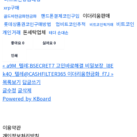
xrp구매
이더리움판매
핸드폰결제코인구입
골드바현금화현금화
비트코인
롯데상품권코인구매방법
업비트코인추적
비트코인퀵거래
개인거래
돈세탁업체
테더 손대손
좋아요
0
싫어요
0
인쇄
«
a9M_텔레:BSECRET7 고민바로해결 비밀보장_l8E
k4Q_텔레@CASHFILTER365 이더리움현금화_f7J
»
목록보기
답글쓰기
글수정
글삭제
Powered by KBoard
이용약관
개인정보처리방침