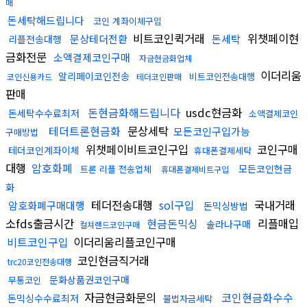
매
돈세탁해드립니다
코인 계좌이체구입
비트코인퀵거래
위챗페이현
문상테더전환
돈세탁
리플전송대행
금화전문
소액결제코인구매
자금현금화업체
이더리움
알리페이코인전송
비트코인전송대행
코인신용카드
테더코인판매
판매
돈현금화해드립니다
usdc현금화
돈세탁수수료최저
소액결제코인
테더트론현금화
문상세탁
모든코인구입가능
구매방법
위챗페이비트코인구입
코인구매
테더코인계좌이체
휴대폰결제세탁
대행
암호화폐
모든코인현금
트론 리플 전송업체
휴대폰결제비트구입
화
테더전송대행
sol구입
국내거래
암호화폐구매대행
돈믹싱방법
소fds출금시간
현금돈믹싱
리플매입
솔라나구매
컬쳐랜드코인구매
비트코인구입
이더리움리플코인구매
코인현금직거래
trc20코인전송대행
문화상품권코인구매
무통코인
자금현금화문의
코인현금화수수
돈믹싱수수료최저
불법자금세탁