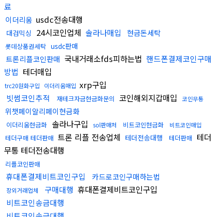
료
usdc전송대행
이더리움
24시코인업체
솔라나매입
현금돈세탁
대검믹싱
usdc판매
롯데상품권세탁
국내거래소fds피하는법
핸드폰결제코인구매
트론리플코인판매
방법
테더매입
xrp구입
trc20원화구입
이더리움매입
빗썸코인추적
코인해외지갑매입
재테크자금현금화문의
코인무통
위챗페이알리페이현금화
솔라나구입
이더리움현금화
비트코인현금화
sol판매처
비트코인매입
트론 리플 전송업체
테더
테더전송대행
테더구매 테더판매
테더판매
무통 테더전송대행
리플코인판매
휴대폰결제비트코인구입
카드로코인구매하는법
구매대행
휴대폰결제비트코인구입
장외거래업체
비트코인송금대행
비트코인송금대행