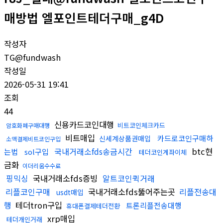
매방법 엘포인트테더구매_g4D
작성자
TG@fundwash
작성일
2026-05-31 19:41
조회
44
신용카드코인대행
비트코인체크카드
암호화폐구매대행
비트매입
카드로코인구매하
신세계상품권매입
소액결제비트코인구입
국내거래소fds송금시간
btc현
는법
sol구입
테더코인계좌이체
금화
이더리움수수료
핑믹싱
국내거래소fds증빙
알트코인퀵거래
리플코인구매
국내거래소fds뚫어주는곳
리플전송대
usdt매입
행
테더tron구입
트론리플전송대행
휴대폰결제테더전환
xrp매입
테더개인거래