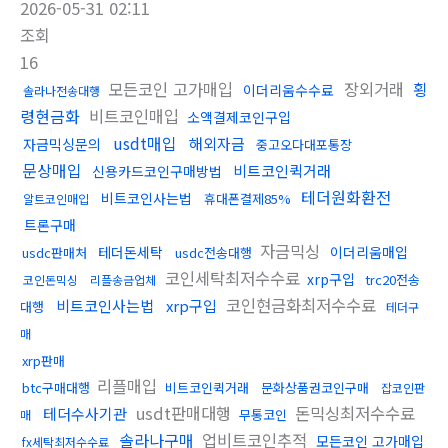
2026-05-31 02:11
조회
16
모든코인 고가매입
장외거래
횡
이더리움수수료
솔라나전송대행
령현금화
비트코인매입
소액결제코인구입
usdt매입
해외자금
자금믹싱문의
중고오다대포통장
문상매입
비트코인퀵거래
신용카드코인구매방법
테더원화환전
비트코인사는법
휴대폰결제85%
알트코인매입
트론구매
자금믹싱
테더돈세탁
이더리움매입
usdc판매처
usdc전송대행
코인세탁최저수수료
xrp구입
trc20전송
코인돈믹싱
리플송금업체
코인현금화최저수수료
비트코인사는법
xrp구입
대행
테더구
매
xrp판매
리플매입
btc구매대행
비트코인퀵거래
문화상품권코인구매
잡코인판
usdt판매대행
돈믹싱최저수수료
테더수사기관
무통코인
매
솔라나구매
업비트코인추적
모든코인 고가매입
fx세탁최저수수료