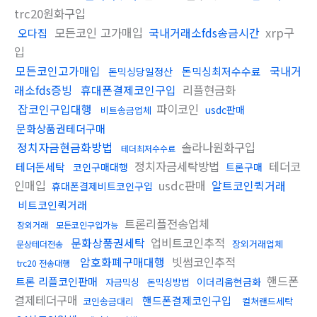
trc20원화구입
모든코인 고가매입
국내거래소fds송금시간
xrp구
오다집
입
모든코인고가매입
국내거
돈믹싱최저수수료
돈믹싱당일정산
래소fds증빙
휴대폰결제코인구입
리플현금화
잡코인구입대행
파이코인
usdc판매
비트송금업체
문화상품권테더구매
정치자금현금화방법
솔라나원화구입
테더최저수수료
정치자금세탁방법
테더코
테더돈세탁
코인구매대행
트론구매
인매입
usdc판매
알트코인퀵거래
휴대폰결제비트코인구입
비트코인퀵거래
트론리플전송업체
장외거래
모든코인구입가능
문화상품권세탁
업비트코인추적
장외거래업체
문상테더전송
암호화폐구매대행
빗썸코인추적
trc20 전송대행
핸드폰
트론 리플코인판매
이더리움현금화
자금믹싱
돈믹싱방법
결제테더구매
핸드폰결제코인구입
코인송금대리
컬쳐랜드세탁