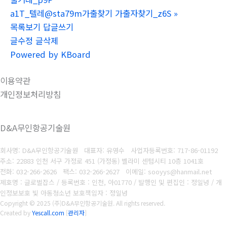
a1T_텔레@sta79m가출찾기 가출자찾기_z6S
»
목록보기
답글쓰기
글수정
글삭제
Powered by KBoard
이용약관
개인정보처리방침
D&A무인항공기술원
회사명: D&A무인항공기술원 대표자: 유영수
사업자등록번호:
717-86-01192
주소: 22883 인천 서구 가정로 451 (가정동) 벨라미 센텀시티 10층 1041호
전화: 032-266-2626
팩스: 032-266-2627
이메일: sooyys@hanmail.net
제호명 : 글로벌잡스 / 등록번호 : 인천, 아01770 / 발행인 및 편집인 : 정일녕 / 개
인정보보호 빛 아동청소년 보호책임자 : 정일녕
Copyright © 2025 (주)D&A무인항공기술원. All rights reserved.
Created by
Yescall.com
[
관리자
]