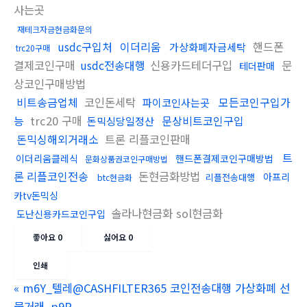
사는곳
재테크자금현금화문의
usdc구입처
이더리움
핸드폰
가상화폐자금세탁
trc20구매
결제코인구매
usdc전송대행
신용카드테더구입
문
테더판매
상코인구매방법
비트송금업체
코인돈세탁
모든코인구입가
파이코인사는곳
능
trc20 구매
문상비트코인구입
돈믹싱당일정산
돈믹싱해외거래소
트론 리플코인판매
트
이더리움클레식
핸드폰결제코인구매방법
문화상품권코인구매방법
론 리플코인전송
돈현금화방법
아프리
리플전송대행
btc현금화
카tv돈믹싱
솔라나현금화 sol현금화
도난신용카드코인구입
좋아요
0
싫어요
0
인쇄
«
m6Y_텔레@CASHFILTER365 코인전송대행 가상화폐 선
물거래_p9P