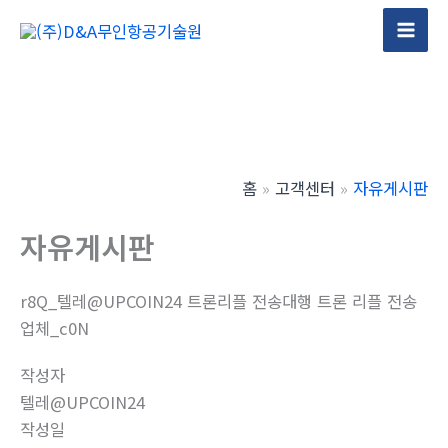
콘
텐
Mai
츠
Men
로
건
너
뛰
홈
고객센터
자유게시판
기
자유게시판
r8Q_텔레@UPCOIN24 트론리플 전송대행 트론 리플 전송
업체_c0N
작성자
텔레@UPCOIN24
작성일