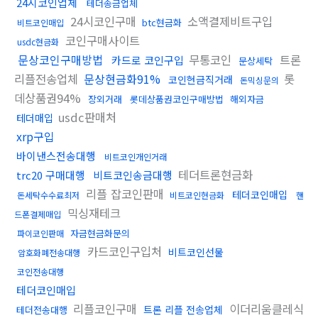
24시코인업체
테더송금업체
24시코인구매
소액결제비트구입
btc현금화
비트코인매입
코인구매사이트
usdc현금화
문상코인구매방법
무통코인
트론
카드로 코인구입
문상세탁
리플전송업체
문상현금화91%
롯
코인현금직거래
돈믹싱문의
데상품권94%
장외거래
롯데상품권코인구매방법
해외자금
usdc판매처
테더매입
xrp구입
바이낸스전송대행
비트코인개인거래
테더트론현금화
trc20 구매대행
비트코인송금대행
리플 잡코인판매
테더코인매입
돈세탁수수료최저
비트코인현금화
핸
믹싱재테크
드폰결제매입
자금현금화문의
파이코인판매
카드코인구입처
비트코인선물
암호화폐전송대행
코인전송대행
테더코인매입
리플코인구매
이더리움클레식
트론 리플 전송업체
테더전송대행