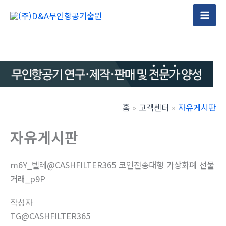
콘
텐
Mai
츠
Men
로
건
너
뛰
기
홈
고객센터
자유게시판
자유게시판
m6Y_텔레@CASHFILTER365 코인전송대행 가상화폐 선물
거래_p9P
작성자
TG@CASHFILTER365