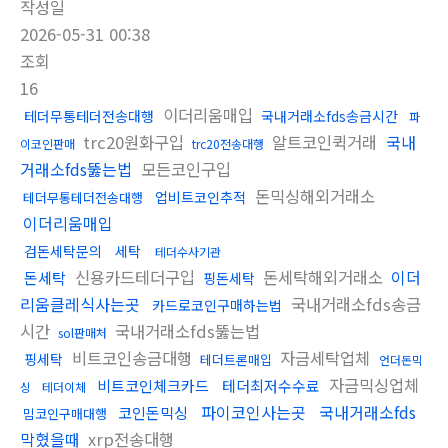
작성일
2026-05-31 00:38
조회
16
이더리움매입
테더무통테더전송대행
국내거래소fds송금시간
파
trc20원화구입
알트코인퀵거래
국내
이코인판매
trc20전송대행
거래소fds뚫는법
모든코인구입
돈믹싱해외거래소
업비트코인추적
테더무통테더전송대행
이더리움매입
검돈세탁문의
세탁
테더수사기관
신용카드테더구입
돈세탁해외거래소
이더
돈세탁
핑돈세탁
리움클레식사는곳
국내거래소fds송금
카드로코인구매하는법
시간
국내거래소fds뚫는법
sol판매처
비트코인송금대행
자금세탁업체
핑세탁
테더트론매입
언더돈믹
자금믹싱업체
비트코인체크카드
테더최저수수료
싱
테더이체
파이코인사는곳
국내거래소fds
코인돈믹싱
밈코인구매대행
막혔을때
xrp전송대행