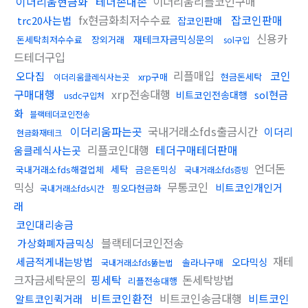
이더리움현금화
테더손대손
이더리움리플코인구매
fx현금화최저수수료
잡코인판매
trc20사는법
잡코인판매
신용카
재테크자금믹싱문의
돈세탁최저수수료
장외거래
sol구입
드테더구입
리플매입
코인
오다집
xrp구매
현금돈세탁
이더리움클레식사는곳
구매대행
xrp전송대행
sol현금
비트코인전송대행
usdc구입처
화
블랙테더코인전송
이더리움파는곳
국내거래소fds출금시간
이더리
현금화재테크
리플코인대행
테더구매테더판매
움클레식사는곳
언더돈
세탁
국내거래소fds해결업체
금은돈믹싱
국내거래소fds증빙
믹싱
무통코인
비트코인개인거
핑오다현금화
국내거래소fds시간
래
코인대리송금
블랙테더코인전송
가상화폐자금믹싱
재테
세금적게내는방법
오다믹싱
솔라나구매
국내거래소fds뚫는법
크자금세탁문의
핑세탁
돈세탁방법
리플전송대행
비트코인환전
비트코인송금대행
비트코인
알트코인퀵거래