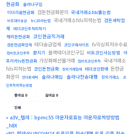
현금화
솔라나구입
검돈현금화문의
국내거래소fds뚫는법
이더리움현금화
국내거래소fds피하는법
검돈세탁업
trc20사는법
비트대리송금
체
테더코인추척피하기
코인현금직거래
해외돈현금화
테더송금업체
fx믹싱최저수수료
검돈현금화업체
코인구매사이트
블랙테더코인구입
환치기
비트코인사는방법
아
업비트코인추적
가상화폐선물거래
국내거래소
프리카tv돈현금화
업비트코인추적
fds피하는법
돈현금
코인돈현금화
테더코인판매
장외거래업체
화문의
솔라나전송대행
솔라나매입
장외거래소
언더돈세탁
코
인추적피하는방법
좋아요
0
싫어요
0
인쇄
«
a3V_텔레 : bpmc55 마운자로효능 마운자로처방방법
_h8X
r8Q_텔레@UPCOIN24 트론리플 전송대행 트론 리플 전송