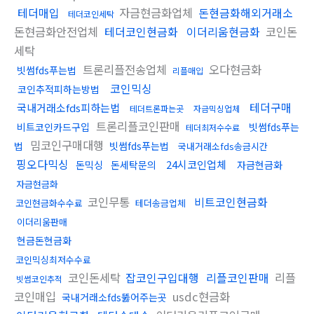
테더매입
자금현금화업체
돈현금화해외거래소
테더코인세탁
돈현금화안전업체
테더코인현금화
이더리움현금화
코인돈
세탁
트론리플전송업체
오다현금화
빗썸fds푸는법
리플매입
코인믹싱
코인추적피하는방법
테더구매
국내거래소fds피하는법
테더트론파는곳
자금믹싱업체
트론리플코인판매
비트코인카드구입
빗썸fds푸는
테더최저수수료
밈코인구매대행
법
빗썸fds푸는법
국내거래소fds송금시간
핑오다믹싱
24시코인업체
돈믹싱
돈세탁문의
자금현금화
자금현금화
코인무통
비트코인현금화
코인현금화수수료
테더송금업체
이더리움판매
현금돈현금화
코인믹싱최저수수료
코인돈세탁
잡코인구입대행
리플코인판매
리플
빗썸코인추적
코인매입
usdc현금화
국내거래소fds뚫어주는곳