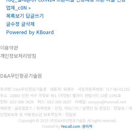
업체_c0N
»
목록보기
답글쓰기
글수정
글삭제
Powered by KBoard
이용약관
개인정보처리방침
D&A무인항공기술원
회사명: D&A무인항공기술원 대표자: 유영수
사업자등록번호:
717-86-01192
주소: 22883 인천 서구 가정로 451 (가정동) 벨라미 센텀시티 10층 1041호
전화: 032-266-2626
팩스: 032-266-2627
이메일: sooyys@hanmail.net
제호명 : 글로벌잡스 / 등록번호 : 인천, 아01770 / 발행인 및 편집인 : 정일녕 / 개
인정보보호 빛 아동청소년 보호책임자 : 정일녕
Copyright © 2025 (주)D&A무인항공기술원. All rights reserved.
Created by
Yescall.com
[
관리자
]