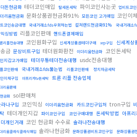
테더코인매입
파이코인사는곳
테더돈현금화
탈세돈세탁
업비트코인
문화상품권현금화91%
코인이
더리움현금화
모든코인 고가매입
컬쳐랜드현금화91%
트코인송금대행
국내거래소fds우회하는법
국내거래소f
리플코인판매
돈믹싱방법
핸드폰결제매입
코인원화구입
신세계상
신세계상품권테더구매
론리플전송대행
xrp구입
리송금
테더원화환전
코인돈세탁
문상비트구입
이더리움현금화
usdc전송대행
테더무통테더전송대행
인지갑고가매입
국내거래소fds뚫는법
플코인판매
리플코인판매
정치자금세탁
트론 리플 전송업체
인이체구입
아프리카tv돈세탁
더리움판매
sol판매처
현금화
코인믹싱
tron구입
솔라나구입
카드코인구입처
이더리움현금화
테더개인지갑
탁
돈세탁방법
아프리
파이코인구입
코인구매대행
코인 현금화 수수료
테더개인거래
솔라나전송대행
솔라나현금화
문화상품권비트코인구입
문화상품권
더리움클레식클레식매입