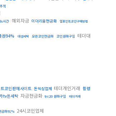
추적
체
해외자금
이더리움현금화
ds시간
엘포인트코인구매방법
테더대
품권94%
모든코인현금화
코인원화구입
대검세탁
테더개인거래
비트코인판매사이트
횡령
돈믹싱업체
자금현금화
카tv돈세탁
trc20 원화구입
테더거래
24시코인업체
현금화91%