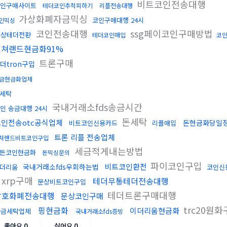
비트코인전송대행
인구매사이트
테더코인추척피하기
리플전송대행
가상화폐자금믹싱
코인구매대행 24시
인믹싱
코인전송대행
ssg페이코인구매방법
문상테더전환
테더코인매입
코
컬쳐랜드현금화91%
트론구매
더tron구입
금현금화업체
세탁
국내거래소fds송금시간
인 송금대행 24시
돈세탁
코인전송otc공식업체
돈현금화당일
비트코인신용카드
리플매입
트론 리플 전송업체
쳐랜드비트코인구입
세금적게내는방법
든코인현금화
돈믹싱문의
파이코인구입
비트코인환전
국내거래소fds우회하는법
더리움
코인신
xrp구매
테더무통테더전송대행
문상비트코인구입
테더트론구매대행
암호화폐전송대행
문상코인구매
trc20원화
핑현금화
이더리움현금화
자금세탁업체
국내거래소fds증빙
좋아요
0
싫어요
0