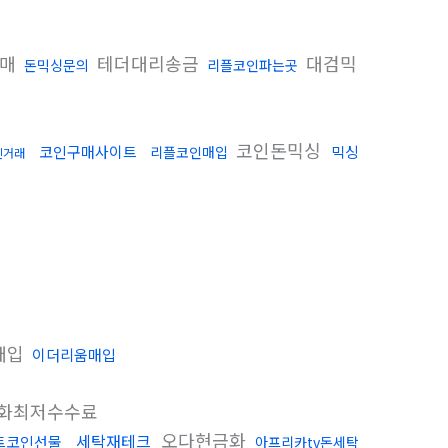
구매
테더대리송금
대검믹
돈믹싱문의
리플코인파는곳
코인돈믹싱
코인구매사이트
믹싱
리플코인매입
인거래
매입
이더리움매입
화최저수수료
오다현금화
세탁재테크
트코인선물
아프리카tv돈세탁