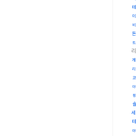
이
비
트
개
리
코
이
핑
세
이