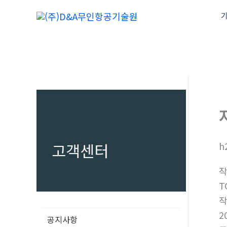
콘
기
텐
츠
로
건
너
뛰
기
고객센터
h
T
2
공지사항