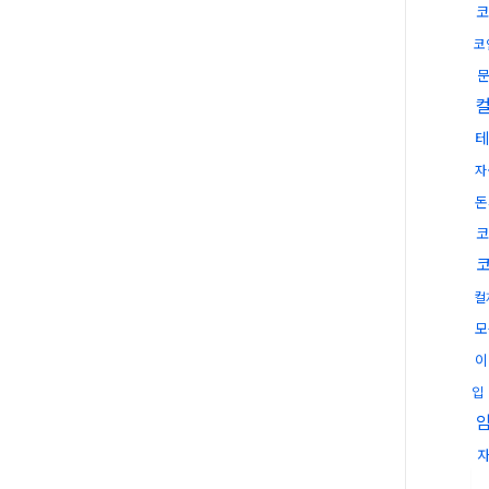
코
코
테
자
돈
코
컬
모
이
입