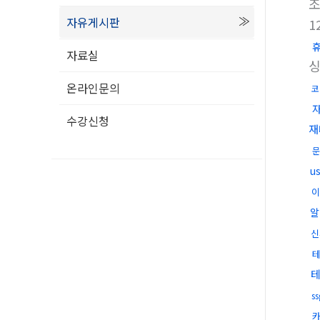
자유게시판
1
자료실
온라인문의
코
수강신청
재
문
u
이
알
신
s