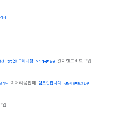
인이체
컬쳐랜드비트구입
trc20 구매대행
정산
이더리움파는곳
이더리움판매
밈코인팝니다
용카드
신용카드비트코인구
구입