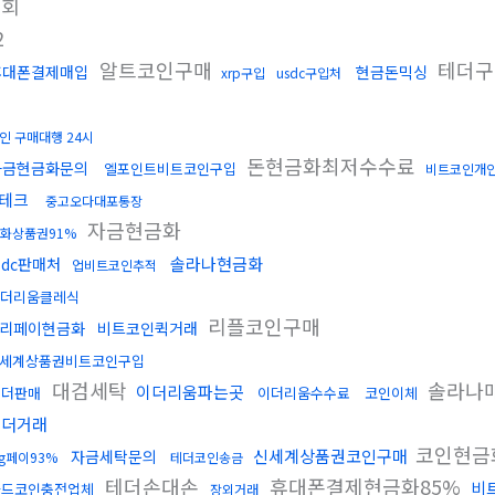
조회
2
알트코인구매
테더
휴대폰결제매입
현금돈믹싱
xrp구입
usdc구입처
싱
인 구매대행 24시
돈현금화최저수수료
자금현금화문의
엘포인트비트코인구입
비트코인개
테크
중고오다대포통장
자금현금화
화상품권91%
솔라나현금화
sdc판매처
업비트코인추적
더리움클레식
리플코인구매
리페이현금화
비트코인퀵거래
세계상품권비트코인구입
대검세탁
솔라나
이더리움파는곳
테더판매
이더리움수수료
코인이체
테더거래
코인현금
신세계상품권코인구매
자금세탁문의
sg페이93%
테더코인송금
테더손대손
휴대폰결제현금화85%
비
카드코인충전업체
장외거래