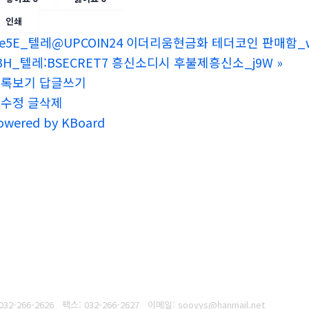
인쇄
e5E_텔레@UPCOIN24 이더리움현금화 테더코인 판매함_
3H_텔레:BSECRET7 흥신소디시 후불제흥신소_j9W
»
목록보기
답글쓰기
글수정
글삭제
owered by KBoard
032-266-2626
팩스: 032-266-2627
이메일: sooyys@hanmail.net