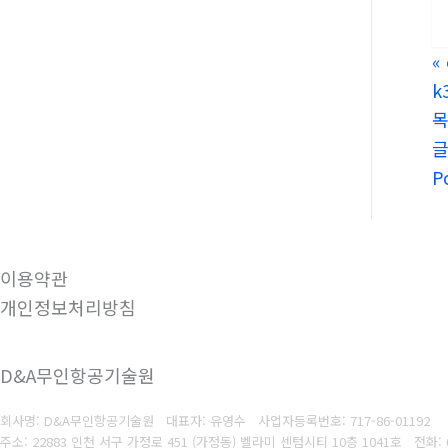
«
k
P
이용약관
개인정보처리방침
D&A무인항공기술원
회사명: D&A무인항공기술원 대표자: 유영수
사업자등록번호:
717-86-01192
주소: 22883 인천 서구 가정로 451 (가정동) 벨라미 센텀시티 10층 1041호
전화: 