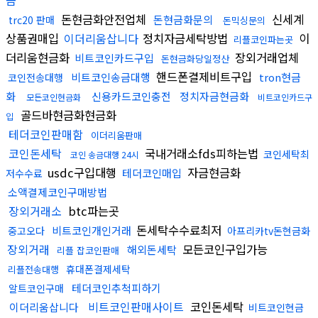
금
돈현금화안전업체
신세계
돈현금화문의
trc20 판매
돈믹싱문의
상품권매입
이더리움삽니다
정치자금세탁방법
이
리플코인파는곳
더리움현금화
장외거래업체
비트코인카드구입
돈현금화당일정산
핸드폰결제비트구입
비트코인송금대행
tron현금
코인전송대행
화
신용카드코인충전
정치자금현금화
모든코인현금화
비트코인카드구
골드바현금화현금화
입
테더코인판매함
이더리움판매
코인돈세탁
국내거래소fds피하는법
코인세탁최
코인 송금대행 24시
usdc구입대행
자금현금화
테더코인매입
저수수료
소액결제코인구매방법
장외거래소
btc파는곳
돈세탁수수료최저
비트코인개인거래
중고오다
아프리카tv돈현금화
장외거래
모든코인구입가능
해외돈세탁
리플 잡코인판매
휴대폰결제세탁
리플전송대행
테더코인추척피하기
알트코인구매
비트코인판매사이트
코인돈세탁
이더리움삽니다
비트코인현금