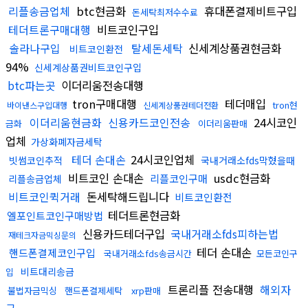
리플송금업체
btc현금화
휴대폰결제비트구입
돈세탁최저수수료
테더트론구매대행
비트코인구입
솔라나구입
탈세돈세탁
신세계상품권현금화
비트코인환전
94%
신세계상품권비트코인구입
btc파는곳
이더리움전송대행
tron구매대행
테더매입
tron현
바이낸스구입대행
신세계상품권테더전환
이더리움현금화
신용카드코인전송
24시코인
금화
이더리움판매
업체
가상화폐자금세탁
테더 손대손
24시코인업체
빗썸코인추적
국내거래소fds막혔을때
비트코인 손대손
usdc현금화
리플코인구매
리플송금업체
비트코인퀵거래
돈세탁해드립니다
비트코인환전
테더트론현금화
엘포인트코인구매방법
신용카드테더구입
국내거래소fds피하는법
재테크자금믹싱문의
테더 손대손
핸드폰결제코인구입
국내거래소fds송금시간
모든코인구
비트대리송금
입
트론리플 전송대행
해외자
불법자금믹싱
핸드폰결제세탁
xrp판매