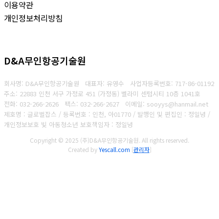
이용약관
개인정보처리방침
D&A무인항공기술원
회사명: D&A무인항공기술원 대표자: 유영수
사업자등록번호:
717-86-01192
주소: 22883 인천 서구 가정로 451 (가정동) 벨라미 센텀시티 10층 1041호
전화: 032-266-2626
팩스: 032-266-2627
이메일: sooyys@hanmail.net
제호명 : 글로벌잡스 / 등록번호 : 인천, 아01770 / 발행인 및 편집인 : 정일녕 /
개인정보보호 빛 아동청소년 보호책임자 : 정일녕
Copyright © 2025 (주)D&A무인항공기술원. All rights reserved.
Created by
Yescall.com
[
관리자
]