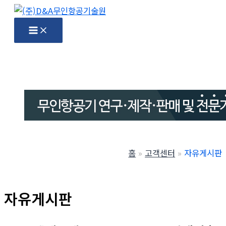
콘
텐
Main
Menu
츠
로
건
너
뛰
기
홈
고객센터
자유게시판
자유게시판