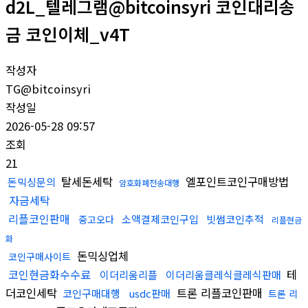
d2L_텔레그램@bitcoinsyri 코인대리송
금 코인이체_v4T
작성자
TG@bitcoinsyri
작성일
2026-05-28 09:57
조회
21
탈세돈세탁
엘포인트코인구매방법
돈믹싱문의
암호화폐전송대행
자금세탁
리플코인판매
소액결제코인구입
빗썸코인추적
중고오다
리플현금
화
돈믹싱업체
코인구매사이트
코인현금화수수료
테
이더리움리플
이더리움클레식클레식판매
더코인세탁
트론 리플코인판매
코인구매대행
usdc판매
트론 리