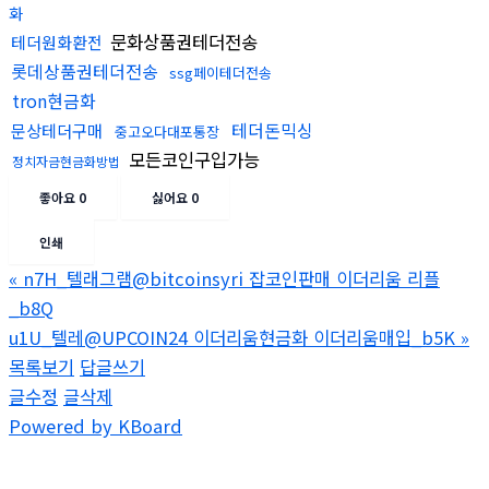
화
문화상품권테더전송
테더원화환전
롯데상품권테더전송
ssg페이테더전송
tron현금화
테더돈믹싱
문상테더구매
중고오다대포통장
모든코인구입가능
정치자금현금화방법
좋아요
0
싫어요
0
인쇄
«
n7H_텔래그램@bitcoinsyri 잡코인판매 이더리움 리플
_b8Q
u1U_텔레@UPCOIN24 이더리움현금화 이더리움매입_b5K
»
목록보기
답글쓰기
글수정
글삭제
Powered by KBoard