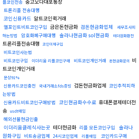
중고오다대포통장
플코인전송
트론리플 전송대행
코인신용카드
알트코인퀵거래
금은돈현금화
검돈현금화업체
엘포인트비트코인구입
세무조사피
솔라나현금화 sol현금화
암호화폐구매대행
하는방법
테더원화환전
트론리플전송대행
코인이체구입
비트코인사는법
비
비트코인구입
비트코인개인거래
이더리움 리플코인구매
돈현금화문의
트코인개인거래
문상91%
검돈현금화업체
코인추적피하
신용카드코인충전
국내거래소fds증빙
는방법
코인현금화수수료
휴대폰결제테더전
신용카드비트코인구매방법
송
usdt매입
해외선물현금인출
이더리움클레식사는곳
테더현금화
솔라나
리플 모든코인구입
원화구입
비트송금업체
코인카드구매
24시코인업체
리플매입