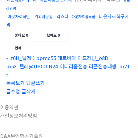
라킹콩
마운자로직구가
칵스타
마운자로식단
위고비운동
마운자로심부름
격
좋아요
0
싫어요
0
인쇄
«
z6H_텔레 : bpmc55 레트비아 아드레닌_o8D
m5X_텔레@UPCOIN24 이더리움전송 리플전송대행_m2T
»
목록보기
답글쓰기
글수정
글삭제
이용약관
개인정보처리방침
D&A무인항공기술원