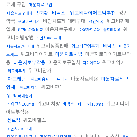
료제 구입
마운자로구입
비닉스
위고비다이어트약추천
성인
신기환
마운자로구매가
약국
비만치료제 대리구매
위고비판매
위고비구매가
성인약국
업체
마운자로구매가
위
위고비 가격 비교
마운자로용량
울트라킹콩
고비처방방법
비만치료제 구매
위고비정품판매
비닉스
위고비구입후기
마운자
마운자로안전거래
위고비다이어트
마운자로처방
마운자로다이어트부작
로재고
용
마운자로부작용
마운자로구입처
위고비약가
다이어트약
위고비단가
위고비주사
아드레닌
마운자로비용
마운자로직구
위고비용량
아드레닌
업체
위고비판매
위고비처방
위고비국내출시
위고비처방
위고비다이
비맥스
비아그라100mg
비아그라100mg
어트부작용
위고비헬스
센트립
비만치료제 구매
위고비다이어트약추천
마운자로안전거래
마운자로대리구매
울트