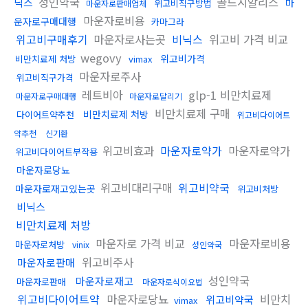
성인약국
골드시알리스
닉스
마
위고비직구방법
마운자로판매업체
마운자로비용
운자로구매대행
카마그라
위고비구매후기
마운자로사는곳
비닉스
위고비 가격 비교
wegovy
위고비가격
비만치료제 처방
vimax
마운자로주사
위고비직구가격
레트비아
glp-1 비만치료제
마운자로구매대행
마운자로달리기
비만치료제 구매
비만치료제 처방
다이어트약추천
위고비다이어트
약추천
신기환
위고비효과
마운자로약가
마운자로약가
위고비다이어트부작용
마운자로당뇨
위고비대리구매
위고비약국
마운자로재고있는곳
위고비처방
비닉스
비만치료제 처방
마운자로 가격 비교
마운자로비용
마운자로처방
vinix
성인약국
위고비주사
마운자로판매
성인약국
마운자로재고
마운자로판매
마운자로식이요법
위고비다이어트약
마운자로당뇨
비만치
위고비약국
vimax