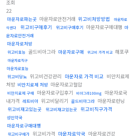
조회
22
마운자로안전거래
위고비처방방법
마운자로파는곳
마운자로
위고비구매후기
마운자로구매대행
위고비구매후기
마
삭센다
운자로안전거래
마운자로처방
골드비아그라
해포쿠
마운자로구매
위고비효능
위고비 가격 비교
마운자로직구
마운자로효능
위고비건강관리
마운자로 가격 비교
비만치료제
위고비당뇨
처방
마운자로고혈압
비만치료제 처방
마운자로구입후기
마운자로국
비만치료제 구매
비아그라100mg
내가격
위고비달리기
마운자로런닝
레트비아
골드비아그라
위고비직구가격
위고비재고있는곳
위고비재고있는곳
성인약국
마운자로구매대행
위고비가격
마운자로약국
마운자로건강
위고비구매가