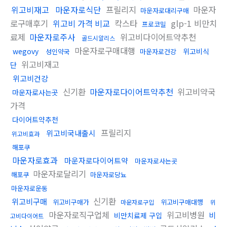
위고비재고
마운자로식단
프릴리지
마운자
마운자로대리구매
로구매후기
위고비 가격 비교
칵스타
glp-1 비만치
프로코밀
료제
마운자로주사
위고비다이어트약추천
골드시알리스
마운자로구매대행
wegovy
위고비식
성인약국
마운자로건강
위고비재고
단
위고비건강
신기환
마운자로다이어트약추천
위고비약국
마운자로사는곳
가격
다이어트약추천
프릴리지
위고비국내출시
위고비효과
해포쿠
마운자로효과
마운자로다이어트약
마운자로사는곳
마운자로달리기
해포쿠
마운자로당뇨
마운자로운동
신기환
위고비구매
위고비구매가
위고비구매대행
마운자로구입
위
마운자로직구업체
위고비병원
비
비만치료제 구입
고비다이어트