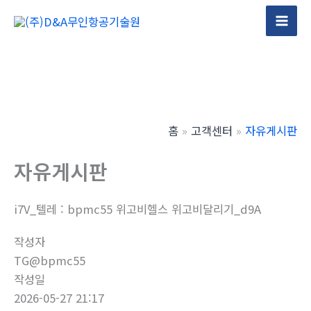
콘
텐
Mai
츠
Men
로
건
너
뛰
홈
고객센터
자유게시판
기
자유게시판
i7V_텔레 : bpmc55 위고비헬스 위고비달리기_d9A
작성자
TG@bpmc55
작성일
2026-05-27 21:17