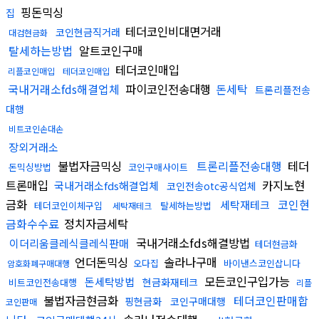
핑돈믹싱
집
테더코인비대면거래
코인현금직거래
대검현금화
탈세하는방법
알트코인구매
테더코인매입
리플코인매입
테더코인매입
국내거래소fds해결업체
파이코인전송대행
돈세탁
트론리플전송
대행
비트코인손대손
장외거래소
불법자금믹싱
트론리플전송대행
테더
돈믹싱방법
코인구매사이트
트론매입
카지노현
국내거래소fds해결업체
코인전송otc공식업체
금화
코인현
세탁재테크
테더코인이체구입
탈세하는방법
세탁재테크
금화수수료
정치자금세탁
국내거래소fds해결방법
이더리움클레식클레식판매
테더현금화
언더돈믹싱
솔라나구매
오다집
바이낸스코인삽니다
암호화폐구매대행
모든코인구입가능
돈세탁방법
현금화재테크
비트코인전송대행
리플
불법자금현금화
테더코인판매합
핑현금화
코인구매대행
코인판매