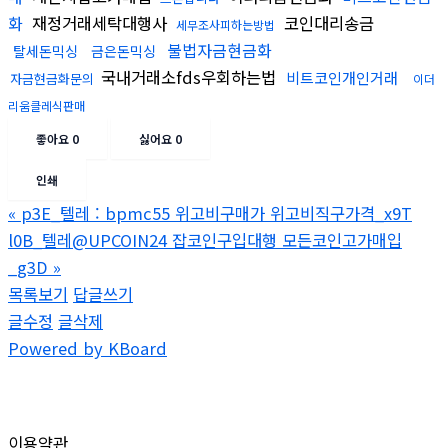
화
재정거래세탁대행사
코인대리송금
세무조사피하는방법
불법자금현금화
탈세돈믹싱
금은돈믹싱
국내거래소fds우회하는법
비트코인개인거래
자금현금화문의
이더
리움클레식판매
좋아요
0
싫어요
0
인쇄
«
p3E_텔레 : bpmc55 위고비구매가 위고비직구가격_x9T
l0B_텔레@UPCOIN24 잡코인구입대행 모든코인고가매입
_g3D
»
목록보기
답글쓰기
글수정
글삭제
Powered by KBoard
이용약관