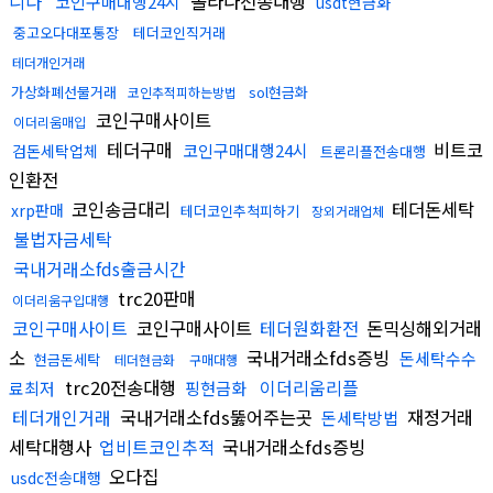
니다
솔라나전송대행
코인구매대행24시
usdt현금화
중고오다대포통장
테더코인직거래
테더개인거래
가상화폐선물거래
sol현금화
코인추적피하는방법
코인구매사이트
이더리움매입
테더구매
비트코
코인구매대행24시
검돈세탁업체
트론리플전송대행
인환전
코인송금대리
테더돈세탁
xrp판매
테더코인추척피하기
장외거래업체
불법자금세탁
국내거래소fds출금시간
trc20판매
이더리움구입대행
코인구매사이트
코인구매사이트
테더원화환전
돈믹싱해외거래
소
국내거래소fds증빙
돈세탁수수
현금돈세탁
테더현금화
구매대행
trc20전송대행
이더리움리플
료최저
핑현금화
테더개인거래
국내거래소fds뚫어주는곳
재정거래
돈세탁방법
세탁대행사
업비트코인추적
국내거래소fds증빙
오다집
usdc전송대행