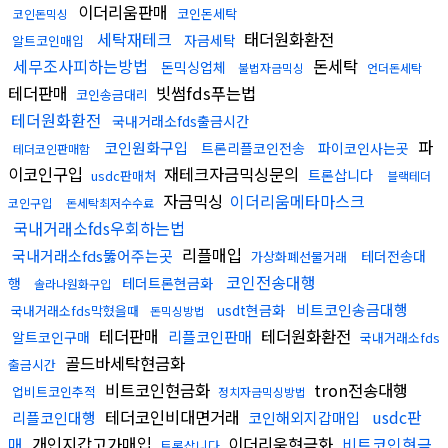
이더리움판매
코인돈세탁
코인돈믹싱
세탁재테크
태더원화환전
자금세탁
알트코인매입
세무조사피하는방법
돈세탁
돈믹싱업체
불법자금믹싱
언더돈세탁
테더판매
빗썸fds푸는법
코인송금대리
테더원화환전
국내거래소fds출금시간
파
코인원화구입
트론리플코인전송
파이코인사는곳
테더코인판매함
이코인구입
재테크자금믹싱문의
트론삽니다
usdc판매처
블랙테더
자금믹싱
이더리움메타마스크
코인구입
돈세탁최저수수료
국내거래소fds우회하는법
리플매입
국내거래소fds뚫어주는곳
테더전송대
가상화폐선물거래
코인전송대행
행
테더트론현금화
솔라나원화구입
비트코인송금대행
usdt현금화
국내거래소fds막혔을때
돈믹싱방법
테더판매
테더원화환전
리플코인판매
알트코인구매
국내거래소fds
골드바세탁현금화
출금시간
비트코인현금화
tron전송대행
업비트코인추적
정치자금믹싱방법
테더코인비대면거래
usdc판
리플코인대행
코인해외지갑매입
매
개인지갑고가매입
이더리움현금화
비트코인현금
트론삽니다