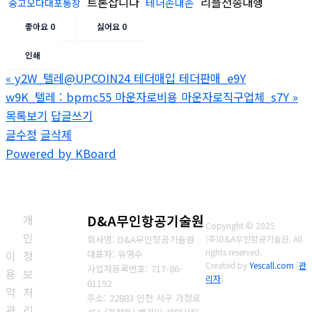
트론삽니다
리플전송대행
테더손대손
중고오다대포통장
좋아요
0
싫어요
0
인쇄
«
y2W_텔레@UPCOIN24 테더매입 테더판매_e9Y
w9K_텔레 : bpmc55 마운자로비용 마운자로직구업체_s7Y
»
목록보기
답글쓰기
글수정
글삭제
Powered by KBoard
개
D&A무인항공기술원
Copyright © 2025
인
회사명: D&A무인항공기술원
(주)D&A무인항공기술원. All
rights reserved.
이
정
대표자: 유영수
Created by
Yescall.com
[
관
사업자등록번호:
717-86-
용
보
리자
]
01192
약
처
주소: 22883 인천 서구 가정로
관
리