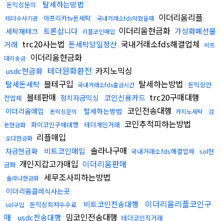
탈세하는방법
돈믹싱문의
이더리움리플
아프리카tv돈세탁
테더수사기관
국내거래소fds막혔을때
이더리움현금화
트론삽니다
가상화폐선물
세탁재테크
리플코인매입
trc20사는법
국내거래소fds해결업체
거래
돈세탁당일정산
비트
이더리움현금화
대리송금
테더원화환전
카지노믹싱
usdc현금화
블테구입
탈세하는방법
탈세돈세탁
돈믹싱안
국내거래소fds출금시간
블테판매
trc20구매대행
코인신용카드
정치자금믹싱
전업체
코인전송대행
이더리움매입
탈세하는방법
돈믹싱문의
카지노세탁
검
코인추적피하는방법
파이코인구매대행
테더개인거래
돈현금화
리플매입
오다현금화
솔라나구매
비트코인매입
자금현금화
국내거래소fds해결업체
sol현
개인지갑고가매입
이더리움판매
금화
세무조사피하는방법
솔라나현금화
이더리움클레식사는곳
이더리움리플코인구
비트코인전송대행
돈믹싱최저수수료
sol구입
매
밈코인전송대행
usdc전송대행
테더코인직거래