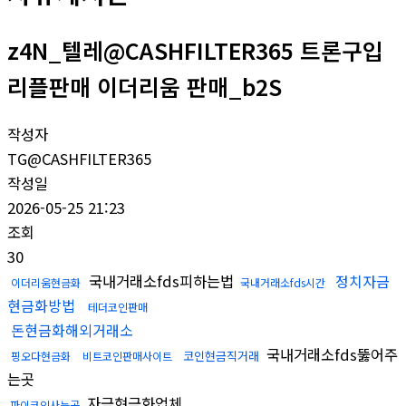
z4N_텔레@CASHFILTER365 트론구입
리플판매 이더리움 판매_b2S
작성자
TG@CASHFILTER365
작성일
2026-05-25 21:23
조회
30
국내거래소fds피하는법
정치자금
이더리움현금화
국내거래소fds시간
현금화방법
테더코인판매
돈현금화해외거래소
국내거래소fds뚫어주
코인현금직거래
핑오다현금화
비트코인판매사이트
는곳
자금현금화업체
파이코인사는곳