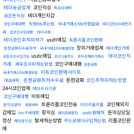
테더송금업체
코인믹싱
핑오다세탁
테더개인지갑
금은돈믹싱
빗썸fds푸는법
국내거래소fds막혔을때
코인구매대행
테더코인비대면거
래
잡코인구입대행
테더구매
테더코인추척피하기
usdt매입
트론리플코인판매
장외거래업체
테더개인거래
돈현금화수수료최저
국내거래소fds해결방법
usdc매입
테더코인직
모든코인구입가능
코인신용카드
돈믹싱해외거래소
거래
코인구매대행
세무조사피하는방법
돈현금화
비트코인판매사이트
국내거래소fds해결방법
돈현금화최저수수료
돈현금화
코인추적피하는방법
대검세탁
24시코인업체
테더수사기관
비트매입
코인구매대행
트론리플코인전송
코인해외지
이더리움리플
돈믹싱문의
횡령세탁
갑매입
핑믹싱
돈믹싱당일
usdc판매처
btc구매대행
태더원화환전
정산
탈세하는방법
리플코인판
카드로테더구입하는법
해외돈믹싱
매