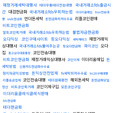
재정거래세탁대행사
국내거래소fds출금시
테더무통테더전송대행
간
대검현금화
국내거래소fds우회하는법
이더리움매입
tron전송대
언더돈세탁
리플코인판매
돈현금화최저수수료
행
usdc현금화
비트코인현금화
불법자금현금화
국내거래소fds우회하는법
알트코인퀵거래
오다믹싱
코인구매사이트
핑오다믹싱
재정거래믹
세탁재테크
싱대행사
오다
국내거래소fds뚫어주는곳
파이코인
핑오다현금화
집
코인전송대행
중고오다대포통장
비트코인현금화
재정거래믹싱대행사
이더리움매입
돈
코인이체
세탁방법
신용카드현금화수수료
돈믹싱안전업체
정치자금믹싱방법
fx세탁최저수수료
trc20구매대행
코인전송대행
해외돈세탁
테더원화환전
리플송금업체
돈현금화당일
코인이체구입
비트코인퀵거래
모든코인구입
정산
이더리움클레식클레식판매
btc현금화
테더현금화