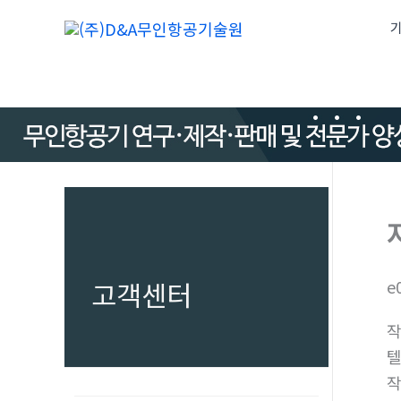
콘
기
텐
츠
로
건
너
뛰
기
고객센터
e
텔