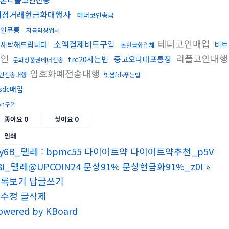
재정거래현금화대행사
테더코인송금
인무통
자금믹싱업체
테더코인매입
소액결제비트구입
비트
돈세탁해드립니다
돈현금화업체
코인
리플코인대
trc20사는법
중고오다대포통장
문화상품권테더전송
암호화폐전송대행
인전송대행
빗썸fds푸는법
sdc매입
ron구입
좋아요
0
싫어요
0
인쇄
y6B_텔레 : bpmc55 다이어트약 다이어트약추천_p5V
8I_텔레@UPCOIN24 문상91% 문상현금화91%_z0I
»
목록보기
답글쓰기
글수정
글삭제
owered by KBoard