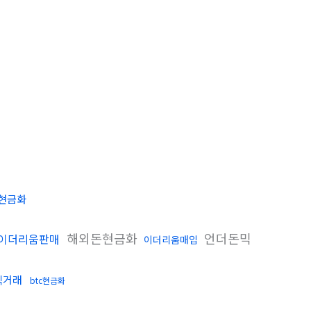
c현금화
해외돈현금화
언더돈믹
이더리움판매
이더리움매입
직거래
btc현금화