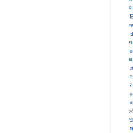
이
이
테
돈
테
오
문
비