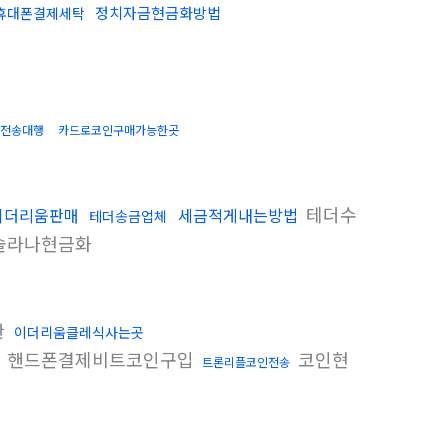
정치자금현금화방법
휴대폰결제세탁
전송대행
카드로코인구매가능한곳
테더수
이더리움판매
세금적게내는방법
테더송금업체
솔라나현금화
관
이더리움클레식사는곳
핸드폰결제비트코인구입
코인현
트론리플코인전송