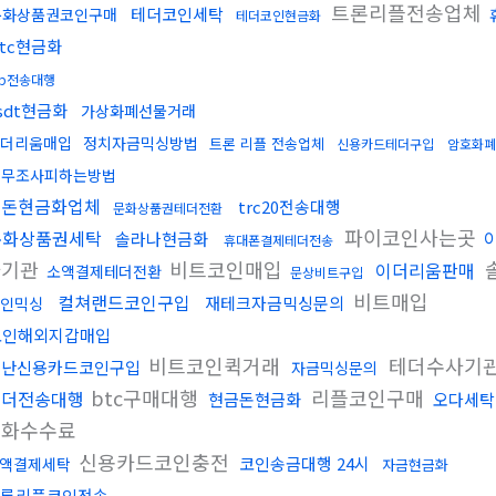
트론리플전송업체
테더코인세탁
문화상품권코인구매
테더코인현금화
btc현금화
rp전송대행
sdt현금화
가상화폐선물거래
더리움매입
정치자금믹싱방법
트론 리플 전송업체
신용카드테더구입
암호화폐
세무조사피하는방법
검돈현금화업체
trc20전송대행
문화상품권테더전환
파이코인사는곳
문화상품권세탁
솔라나현금화
휴대폰결제테더전송
사기관
비트코인매입
이더리움판매
소액결제테더전환
문상비트구입
비트매입
컬쳐랜드코인구입
재테크자금믹싱문의
인믹싱
코인해외지갑매입
비트코인퀵거래
테더수사기
도난신용카드코인구입
자금믹싱문의
btc구매대행
리플코인구매
테더전송대행
현금돈현금화
오다세탁
금화수수료
신용카드코인충전
코인송금대행 24시
액결제세탁
자금현금화
론리플코인전송