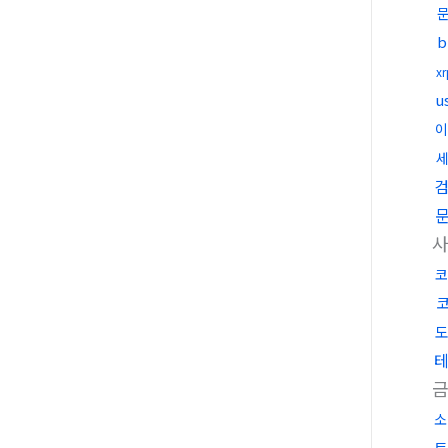
x
u
이
코
소
트