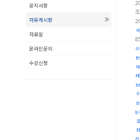
2
공지사항
자유게시판
2
자료실
8
온라인문의
리
핑
수강신청
테
테
b
장
는
삽