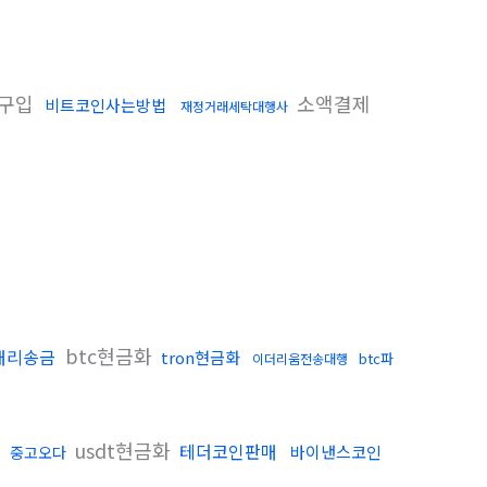
구입
소액결제
비트코인사는방법
재정거래세탁대행사
btc현금화
대리송금
tron현금화
btc파
이더리움전송대행
usdt현금화
테더코인판매
바이낸스코인
중고오다