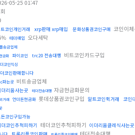
026-05-25 01:47
조회
0
코인이체
xrp판매 xrp매입
비트코인개인거래
문화상품권코인구매
5%
오다세탁
테더매입
플송금업체
비트코인카드구입
trc20 전송대행
파이코인
현금화
더코인믹싱
더코인판매합니다
비트송금업체
tc파는곳
자금현금화문의
이더리움사는곳
테더전송대행
롯데상품권코인구입
알트코인퀵거래
코인
언더돈현금화
외거래
곳
모든코인구입가능
테더코인추척피하기
테더코인추척피하기
이더리움클레식사는곳
테더전송대행
트론리플코인판매
니다
트론리플코인판매