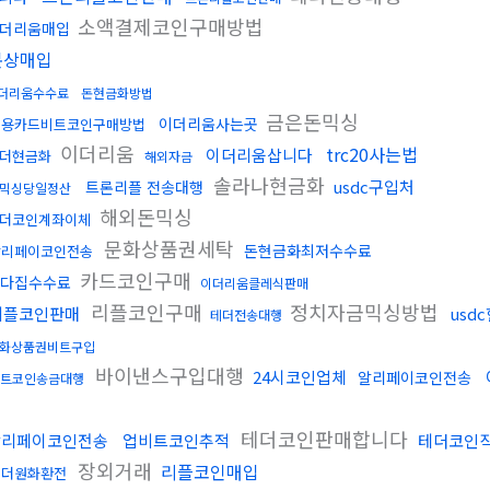
소액결제코인구매방법
더리움매입
문상매입
더리움수수료
돈현금화방법
금은돈믹싱
이더리움사는곳
신용카드비트코인구매방법
이더리움
trc20사는법
이더리움삽니다
더현금화
해외자금
솔라나현금화
usdc구입처
트론리플 전송대행
믹싱당일정산
해외돈믹싱
더코인계좌이체
문화상품권세탁
돈현금화최저수수료
알리페이코인전송
카드코인구매
다집수수료
이더리움클레식판매
리플코인구매
정치자금믹싱방법
리플코인판매
usd
테더전송대행
화상품권비트구입
바이낸스구입대행
24시코인업체
알리페이코인전송
트코인송금대행
싱
테더코인판매합니다
알리페이코인전송
업비트코인추적
테더코인
장외거래
리플코인매입
태더원화환전