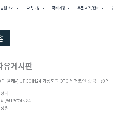
술원 소개
교육과정
국비과정
주문 제작/판매
자유게시판
0F_텔레@UPCOIN24 가상화폐OTC 테더코인 송금 _s0P
작성자
레@UPCOIN24
작성일