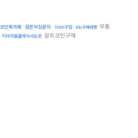
무통
코인퀵거래
검돈믹싱문의
tron구입
btc구매대행
행
알트코인구매
이더리움클레식사는곳