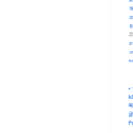
코
코
u
t
«
k
P