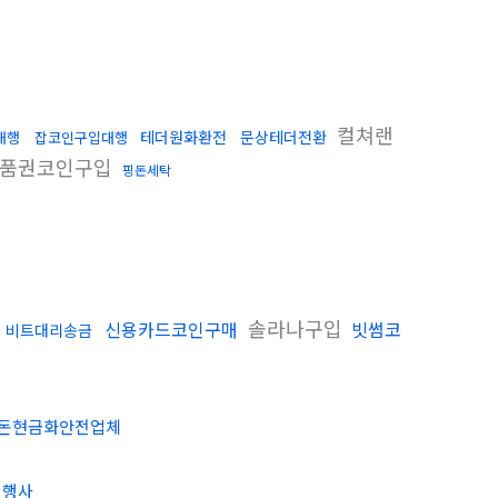
컬쳐랜
테더원화환전
문상테더전환
대행
잡코인구입대행
품권코인구입
핑돈세탁
솔라나구입
신용카드코인구매
빗썸코
비트대리송금
돈현금화안전업체
대행사