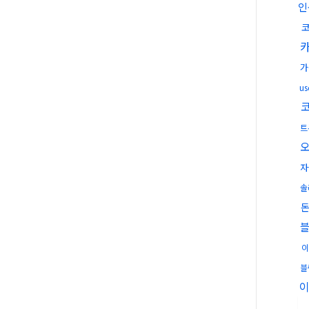
인
가
u
트
자
솔
블