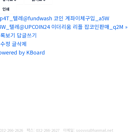
인쇄
p4T_텔레@fundwash 코인 계좌이체구입_a5W
3W_텔레@UPCOIN24 이더리움 리플 잡코인판매_q2M
»
목록보기
답글쓰기
글수정
글삭제
owered by KBoard
032-266-2626
팩스: 032-266-2627
이메일: sooyys@hanmail.net