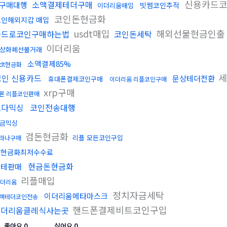
신용카드코
소액결제테더구매
구매대행
빗썸코인추적
이더리움매입
코인돈현금화
코인해외지갑 매입
usdt매입
해외선물현금인
카드로코인구매하는법
코인돈세탁
이더리움
상화폐선물거래
소액결제85%
sdt현금화
세
코인 신용카드
문상테더전환
휴대폰결제코인구매
이더리움 리플코인구매
xrp구매
론 리플코인판매
오다믹싱
코인전송대행
금믹싱
검돈현금화
리플 모든코인구입
라나구매
돈현금화최저수수료
현금돈현금화
블테판매
리플매입
이더리움
정치자금세탁
이더리움메타마스크
랙테더코인전송
핸드폰결제비트코인구입
이더리움클레식사는곳
좋아요
0
싫어요
0