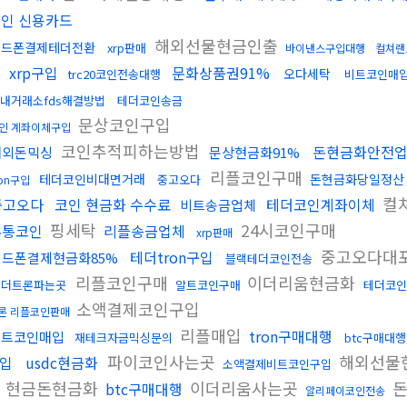
인 신용카드
해외선물현금인출
핸드폰결제테더전환
xrp판매
바이낸스구입대행
컬쳐랜
xrp구입
문화상품권91%
오다세탁
trc20코인전송대행
비트코인매
내거래소fds해결방법
테더코인송금
문상코인구입
인 계좌이체구입
코인추적피하는방법
돈현금화안전
해외돈믹싱
문상현금화91%
리플코인구매
테더코인비대면거래
돈현금화당일정산
중고오다
ron구입
컬
중고오다
코인 현금화 수수료
테더코인계좌이체
비트송금업체
핑세탁
24시코인구매
무통코인
리플송금업체
xrp판매
중고오다대
테더tron구입
핸드폰결제현금화85%
블랙테더코인전송
리플코인구매
이더리움현금화
테더트론파는곳
알트코인구매
테더코인
소액결제코인구입
론 리플코인판매
리플매입
tron구매대행
비트코인매입
재테크자금믹싱문의
btc구매대행
파이코인사는곳
해외선물
입
usdc현금화
소액결제비트코인구입
현금돈현금화
이더리움사는곳
돈
btc구매대행
알리페이코인전송