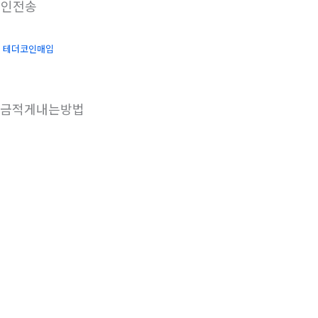
인전송
출
테더코인매입
금적게내는방법