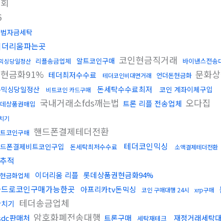
조회
6
불법자금세탁
이더리움파는곳
코인현금직거래
알트코인구매
리플송금업체
바이낸스전송
믹싱당일정산
현금화91%
문화상
테더최저수수료
언더돈현금화
테더코인비대면거래
돈세탁수수료최저
돈믹싱당일정산
코인 계좌이체구입
비트코인 카드구매
국내거래소fds깨는법
오다집
트론 리플 전송업체
데상품권매입
치기
핸드폰결제테더전환
알트코인구매
테더코인믹싱
드폰결제비트코인구입
돈세탁최저수수료
소액결제테더전환
추적
이더리움 리플
롯데상품권현금화94%
현금화업체
카드로코인구매가능한곳
아프리카tv돈믹싱
코인 구매대행 24시
xrp구매
테더송금업체
환치기
암호화폐전송대행
sdc판매처
트론구매
재정거래세탁
세탁재테크