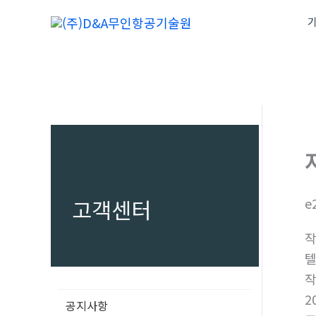
콘
기
텐
츠
로
건
너
뛰
기
고객센터
e
텔
2
공지사항