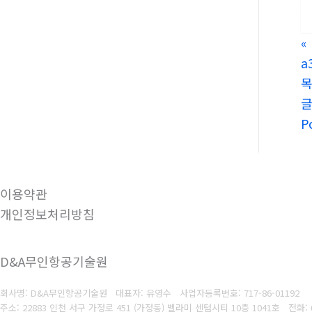
«
a
P
이용약관
개인정보처리방침
D&A무인항공기술원
회사명: D&A무인항공기술원 대표자: 유영수
사업자등록번호:
717-86-01192
주소: 22883 인천 서구 가정로 451 (가정동) 벨라미 센텀시티 10층 1041호
전화: 