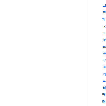
코
체
국
코
t
트
매
래