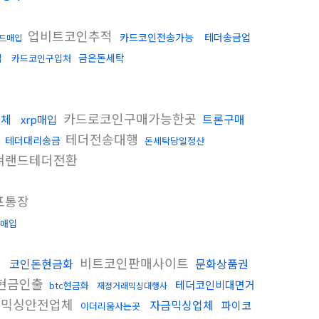
업비트코인추적
카드코인전송가능
테더송금업
드매입
금은돈세탁
입
카드코인구입처
카드로코인구매가능한곳
업체
트론구매
xrp매입
테더전송대행
테더대리송금
돈세탁당일정산
쳐랜드테더전환
포통장
매입
비트코인판매사이트
코인돈현금화
문화상품권
현금인출
테더코인비대면거
btc현금화
재정거래믹싱대행사
믹싱안전업체
자금믹싱업체
파이코
이더리움사는곳