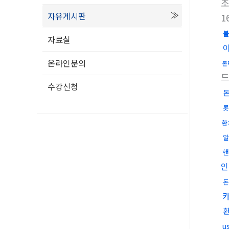
자유게시판
1
자료실
온라인문의
돈
드
수강신청
롯
환
핸
인
돈
u