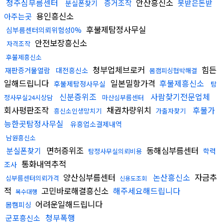
청주심부름센터
안산흥신소
증거조작
못받은돈받
분실폰찾기
용인흥신소
아주는곳
후불제탐정사무실
심부름센터의뢰위험성0%
안전보장흥신소
자격조작
후불제흥신소
청부업체브로커
힘든
재판증거물열람
대전흥신소
몸캠피싱협박해결
일해드립니다
일본밀항가격
후불제흥신소
후불제탐정사무실
탐
신분증위조
사람찾기전문업체
정사무실24시상담
마산심부름센터
회사평판조작
채권차량위치
후불가
흥신소인생망치기
가출자찾기
능한곳탐정사무실
유흥업소결제내역
남원흥신소
면허증위조
동해심부름센터
분실폰찾기
학력
탐정사무실의뢰비용
통화내역추적
조사
양산심부름센터
논산흥신소
자금추
심부름센터의뢰가격
신용도조회
적
고민바로해결흥신소
해주세요해드립니다
복수대행
어려운일해드립니다
몸캠피싱
청부폭행
군포흥신소