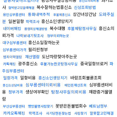
실종자찾아드립니다
탐정사무실상담비용
과거조
흥신소의뢰비용
사
복수잘하는법흥신소
신상조회방법
협박받고있을때해결
상간녀상간남
도와주실
통화내역추적
용인심부름센터
후불제흥신소
분
일본밀항
흥신소인생망치기
학력조사
복수대행
흥신소의
네이버해킹
후불제탐정사무실
몸캠피싱해결방법
뢰가격
나락보내기뒷조사
청부의뢰하는곳
흥신소일잘하는곳
대구심부름센터
필리핀청부
심부름센터가격
도난차량찾아주는곳
재산열람
범죄이력열람
광주흥신소
중국밀항브로커
파
후불가능한곳탐정사무실
카톡해킹
주심부름센터
밀항비용
바람조회불륜조회
밀항가격
흥신소인생망치기
심부름센터의뢰비용
심부름센터비
떼인돈재산조회
흥신소상담비용
용
생상여부확인
탐정사무실의뢰비용
재판증거물열
청부가격
람
못받은돈불법회수
베트남청부
부산심부름센터
행방불명사람찾기
카카오톡해킹
학력조사
말못할고민해결
사기당한돈찾는법
사람찾기