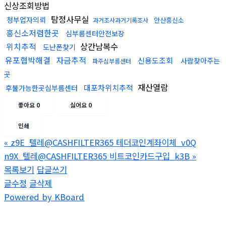
신상조회방법
탐정사무실
청부업자의뢰
안산흥신소
과거조사과거기록조사
흥신소저렴한곳
심부름센터안전보장
위치추적
상간남복수
도난폰찾기
유포협박해결
자금추적
신용도조회
사람찾아주는
파주심부름센터
곳
재산열람
대포차위치추적
후불가능한곳심부름센터
좋아요
0
싫어요
0
인쇄
«
z9E_텔레@CASHFILTER365 테더코인계좌이체_v0Q
n9X_텔레@CASHFILTER365 비트코인카드구입_k3B
»
목록보기
답글쓰기
글수정
글삭제
Powered by KBoard