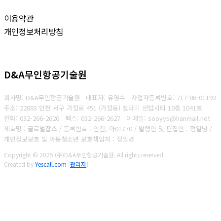
이용약관
개인정보처리방침
D&A무인항공기술원
회사명: D&A무인항공기술원 대표자: 유영수
사업자등록번호:
717-86-01192
주소: 22883 인천 서구 가정로 451 (가정동) 벨라미 센텀시티 10층 1041호
전화: 032-266-2626
팩스: 032-266-2627
이메일: sooyys@hanmail.net
제호명 : 글로벌잡스 / 등록번호 : 인천, 아01770 / 발행인 및 편집인 : 정일녕 /
개인정보보호 빛 아동청소년 보호책임자 : 정일녕
Copyright © 2025 (주)D&A무인항공기술원. All rights reserved.
Created by
Yescall.com
[
관리자
]