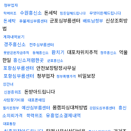
청부업자
수원흥신소
돈세탁
무엇이든해드립니다
학력위조
힘든일해드립니다
군포심부름센터
신상조회방
돈세탁
배트남청부
후불제심부름센터
법
계좌내역보기
경주흥신소
전주심부름센터
환치기
대포차위치추적
억울
못받은돈자금추적
동해흥신소
청주흥신소
한일
흥신소저렴한곳
군포흥신소
포항심부름센터
안전보장탐정사무실
포항심부름센터
청부업자
비밀보장
청부폭행가격
상간녀
돈받아드립니다
신분증위조
사람찾기비용
대포폰매입
몸캠피싱대처방법
예산심부름센터
흥신
필리핀청부
강원도심부름센터
유흥업소결제내역
소의뢰가격
학력위조
대포통장