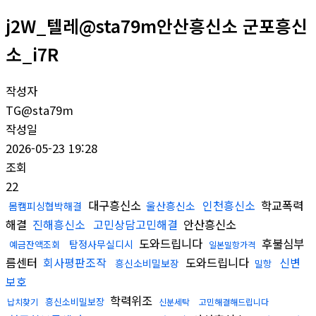
j2W_텔레@sta79m안산흥신소 군포흥신
소_i7R
작성자
TG@sta79m
작성일
2026-05-23 19:28
조회
22
대구흥신소
인천흥신소
학교폭력
울산흥신소
몸캠피싱협박해결
해결
진해흥신소
고민상담고민해결
안산흥신소
도와드립니다
후불심부
탐정사무실디시
예금잔액조회
일본밀항가격
름센터
회사평판조작
도와드립니다
신변
흥신소비밀보장
밀항
보호
학력위조
흥신소비밀보장
납치찾기
신분세탁
고민해결해드립니다