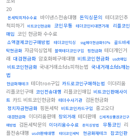
조회
20
바이낸스전송대행
돈믹싱문의
테더코인추
돈세탁최저수수료
척피하기
코인무통
리플코인
테더코인비대면거래
비트코인현금화
코인 현금화 수수료
매입
소액결제코인구매방법
골드바세
테더코인믹싱
ssg페이현금화93%
자금믹싱업체
테더개인거
탁현금화
블랙테더코인구입
핑현금화
래
대검현금화
암호화폐구매대행
비트코인현금화
usdt매입
국내거래소fds피하는법
국내거래소fds깨는
비트코인현금화
법
테더tron구입
이더리움
카드로코인구매하는법
현금화재테크
리플코인구매
리플코인매입
코인전송대행
비트코인판매사이
카드 비트코인현금화
검돈현금화
트
테더수사기관
핑돈세탁
중고오다
정치자금현금화
비트코인카드구입
이더리움판매
테더판매
장외거래
대검현금화
신세계상품권코인구
검돈세탁문의
무통코인
리
이더리움수수료
매방법
돈믹싱방법
플전송대행
잡코인판
현금화재테크
usdt판매대행
테더코인세탁