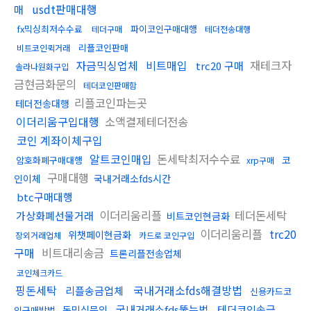
usdt판매대행
매
fx믹싱최저수수료
파이코인구매대행
테더구매
테더전송대행
리플코인판매
비트코인퀵거래
자금믹싱업체
비트매입
재테크자
trc20 구매
솔라나원화구입
금현금화문의
테더코인판매함
리플코인파는곳
테더전송대행
이더리움구입대행
소액결제테더전송
코인 계좌이체구입
알트코인매입
돈세탁최저수수료
코
암호화폐구매대행
xrp구매
구매대행
인이체
국내거래소fds시간
btc구매대행
이더리움리플
테더돈세탁
가상화폐선물거래
비트코인현금화
이더리움리플
trc20
위챗페이현금화
장외거래업체
카드로 코인구입
구매
비트대리송금
트론리플전송업체
코인체크카드
핑돈세탁
국내거래소fds해결방법
리플송금업체
신용카드코
국내거래소fds뚫는법
테더코인송금
돈믹싱문의
인구매방법