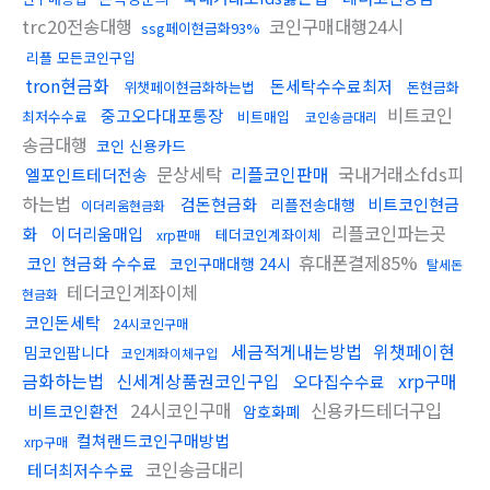
trc20전송대행
코인구매대행24시
ssg페이현금화93%
리플 모든코인구입
tron현금화
돈세탁수수료최저
위챗페이현금화하는법
돈현금화
비트코인
중고오다대포통장
최저수수료
비트매입
코인송금대리
송금대행
코인 신용카드
문상세탁
리플코인판매
국내거래소fds피
엘포인트테더전송
하는법
검돈현금화
비트코인현금
리플전송대행
이더리움현금화
리플코인파는곳
화
이더리움매입
테더코인계좌이체
xrp판매
휴대폰결제85%
코인 현금화 수수료
코인구매대행 24시
탈세돈
테더코인계좌이체
현금화
코인돈세탁
24시코인구매
세금적게내는방법
위챗페이현
밈코인팝니다
코인계좌이체구입
금화하는법
신세계상품권코인구입
xrp구매
오다집수수료
24시코인구매
신용카드테더구입
비트코인환전
암호화폐
컬쳐랜드코인구매방법
xrp구매
코인송금대리
테더최저수수료