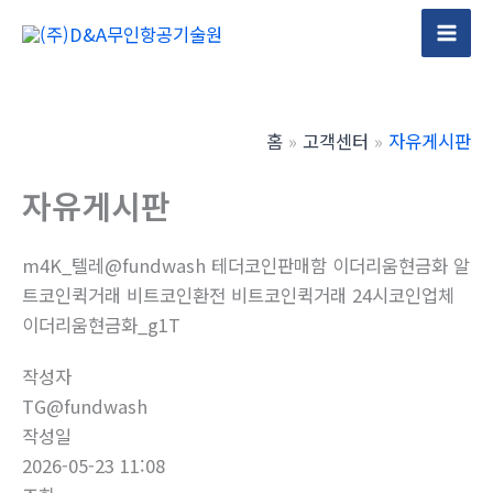
콘
텐
Mai
츠
Men
로
건
홈
고객센터
자유게시판
너
뛰
자유게시판
기
m4K_텔레@fundwash 테더코인판매함 이더리움현금화 알
트코인퀵거래 비트코인환전 비트코인퀵거래 24시코인업체
이더리움현금화_g1T
작성자
TG@fundwash
작성일
2026-05-23 11:08