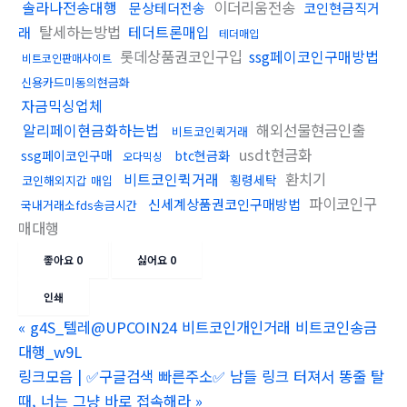
솔라나전송대행
이더리움전송
문상테더전송
코인현금직거
탈세하는방법
테더트론매입
래
테더매입
롯데상품권코인구입
ssg페이코인구매방법
비트코인판매사이트
신용카드미동의현금화
자금믹싱업체
알리페이현금화하는법
해외선물현금인출
비트코인퀵거래
usdt현금화
ssg페이코인구매
btc현금화
오다믹싱
비트코인퀵거래
환치기
횡령세탁
코인해외지갑 매입
파이코인구
신세계상품권코인구매방법
국내거래소fds송금시간
매대행
좋아요
0
싫어요
0
인쇄
«
g4S_텔레@UPCOIN24 비트코인개인거래 비트코인송금
대행_w9L
링크모음 | ✅구글검색 빠른주소✅ 남들 링크 터져서 똥줄 탈
때, 너는 그냥 바로 접속해라
»