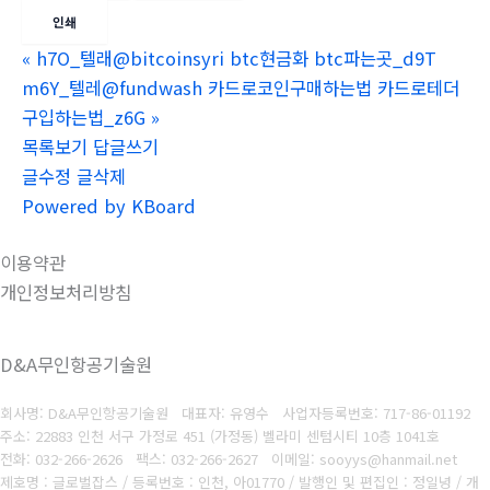
인쇄
«
h7O_텔래@bitcoinsyri btc현금화 btc파는곳_d9T
m6Y_텔레@fundwash 카드로코인구매하는법 카드로테더
구입하는법_z6G
»
목록보기
답글쓰기
글수정
글삭제
Powered by KBoard
이용약관
개인정보처리방침
D&A무인항공기술원
회사명: D&A무인항공기술원 대표자: 유영수
사업자등록번호:
717-86-01192
주소: 22883 인천 서구 가정로 451 (가정동) 벨라미 센텀시티 10층 1041호
전화: 032-266-2626
팩스: 032-266-2627
이메일: sooyys@hanmail.net
제호명 : 글로벌잡스 / 등록번호 : 인천, 아01770 / 발행인 및 편집인 : 정일녕 / 개