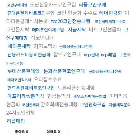
도난신용카드코인구입
리플코인구매
코인구매대행
코인 현금화 수수료
테더현금화
이
휴대폰결제비트코인구입
더리움클레식사는곳
trc20코인전송대행
코인세탁최저수수료
코인돈세탁
자금세탁
비트코인현금화
코
테더코인이체구입
잡코인판매
인구매대행
해외돈세탁
카지노믹싱
문화상품권테더전환
알트코인구매
신용카드미동의현금화
xrp판매 xrp매입
모든코
인구입가능
롯데상품권매입
문화상품권코인구매
문화상품권테더전송
오다집수수료
테더코인직거래
트론리플전송대행
핸드폰결제비트코인구입
아프리카tv돈믹싱
현금돈믹싱
이더리움
세무조사피하는방법
현금화
암호화폐전송대행
코인원화구입
자금세탁문의
코인돈세탁
24시코인업체
리플매입
좋아요
0
싫어요
0