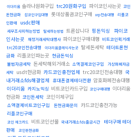
솔라나원화구입
trc20원화구입
파이코인사는곳
코인
이더리움
롯데상품권코인구매
돈현금화
리플코
잡코인구입대행
xrp전송대행
usdc판매
인판매
트론삽니다
핑돈믹싱
파이코
세무조사피하는방법
탈세하는방법
인사는곳
파이코인구매대행
비트코인퀵거래
재정거래세탁대행사
탈세돈세탁
테더트론현
trc20코인전송대행
이더리움클레식사는곳
리플코인파는곳
금화
현금돈믹싱
돈세탁해외거래소
불법자금세탁
소액결제코인구입
가상화폐자금
usdt현금화
카드코인충전업체
trc20코인전송대행
국
세탁
내거래소fds해결업체
암호화폐전송대행
휴대폰결제테더전환
이더리움
비트코인카드구입
이더리움
카지노믹싱
코인구매대행
현금화
코인이체구입
코인돈세탁
카드코인충전가능
소액결제비트코인구입
돈현금화문의
리플코인구매
비트코인선물
테더구매 테더
국내거래소fds출금시간
코인 체크카드
판매
코인돈현금화