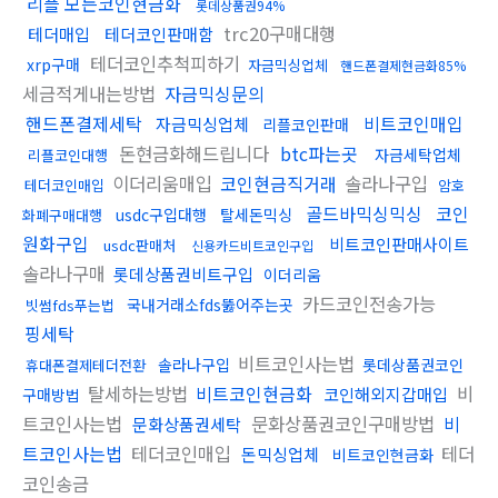
리플 모든코인현금화
롯데상품권94%
trc20구매대행
테더매입
테더코인판매함
테더코인추척피하기
xrp구매
자금믹싱업체
핸드폰결제현금화85%
세금적게내는방법
자금믹싱문의
핸드폰결제세탁
비트코인매입
자금믹싱업체
리플코인판매
돈현금화해드립니다
btc파는곳
자금세탁업체
리플코인대행
이더리움매입
코인현금직거래
솔라나구입
테더코인매입
암호
골드바믹싱믹싱
코인
usdc구입대행
탈세돈믹싱
화폐구매대행
원화구입
비트코인판매사이트
usdc판매처
신용카드비트코인구입
솔라나구매
롯데상품권비트구입
이더리움
카드코인전송가능
국내거래소fds뚫어주는곳
빗썸fds푸는법
핑세탁
비트코인사는법
솔라나구입
롯데상품권코인
휴대폰결제테더전환
탈세하는방법
비트코인현금화
비
코인해외지갑매입
구매방법
트코인사는법
문화상품권코인구매방법
비
문화상품권세탁
트코인사는법
테더코인매입
테더
돈믹싱업체
비트코인현금화
코인송금