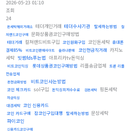
2026-05-23 01:10
조회
24
테더개인거래
테더수사기관
탈세하는방법
돈세탁해외거래소
컬
문화상품권코인구매방법
쳐랜드코인구매
컬쳐랜드비트구입
코인돈세탁
테더거래
코인원화구입
휴대폰
카지노
코인현금직거래
결제85%
비트코인판매사이트
솔라나판매
세탁
빗썸fds푸는법
아프리카tv돈믹싱
리플송금업체
롯데상품권코인구매방법
비트코인믹싱
트론 리플
전송업체
비트코인사는방법
돈현금화방법
sol구입
핑돈세탁
코인 체크카드
돈믹싱최저수수료
검돈세탁
자금믹싱
코인 신용카드
대검세탁
문상세탁
잡코인구입대행
코인 카드구매
탈세하는방법
파이코인
신용카드코인구매