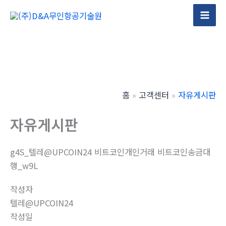
콘
텐
Mai
츠
Men
로
건
너
뛰
홈
고객센터
자유게시판
기
자유게시판
g4S_텔레@UPCOIN24 비트코인개인거래 비트코인송금대
행_w9L
작성자
텔레@UPCOIN24
작성일