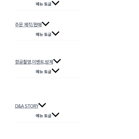
메뉴 토글
주문 제작/판매
메뉴 토글
항공촬영,이벤트,방제
메뉴 토글
D&A STORY
메뉴 토글