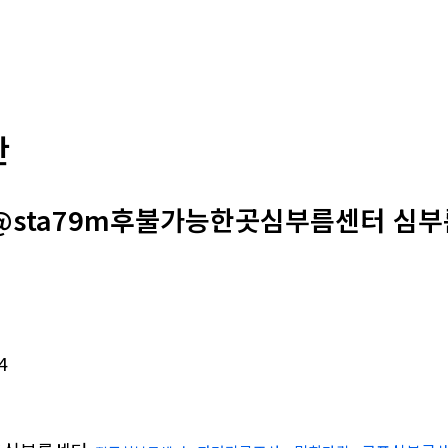
판
@sta79m후불가능한곳심부름센터 심부
4