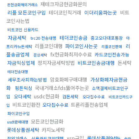
재테크자금현금화문의
돈현금화해외거래소
리플 모든코인구입
테더코인직거래
이더리움파는곳
비트
코인사는법
비트코인 신용카드
자금세탁
테더코인송금
중고오다대포통장
trc20 전송대행
아
리플코인대행
파이코인사는곳
리
프리카tv돈세탁
리플코인판매
플송금업체
fx현금화최저수수료
카드코인전송가능
문상세탁
자금믹싱업체
정치자금세탁방법
비트코인송금대행
돈세탁
테더전송대행
암호화폐구매대행
가상화폐자금현금
세무조사피하는방법
화
국내거래소fds뚫어주는곳
핑돈믹싱
소액결제비트코인구
usdc현금화
오다세탁
입
검돈세탁
오다집수수료
비트코인카드구
비트코인환전
트론리플전송업체
오다집수수료
입
파이코인구입
모든코인현금화
usdt판매대행
롯데상품권세탁
카지노세탁
xrp구입
롯데상품권94%
장외거래소
신용카드코인대행
솔라