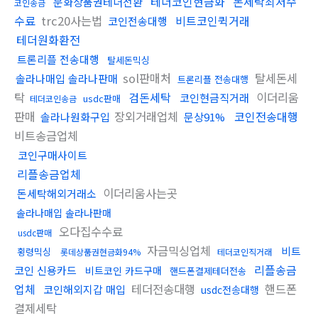
테더코인현금화
돈세탁최저수
문화상품권테더전환
코인송금
수료
trc20사는법
비트코인퀵거래
코인전송대행
테더원화환전
트론리플 전송대행
탈세돈믹싱
sol판매처
탈세돈세
솔라나매입 솔라나판매
트론리플 전송대행
탁
검돈세탁
이더리움
코인현금직거래
usdc판매
테더코인송금
판매
장외거래업체
코인전송대행
솔라나원화구입
문상91%
비트송금업체
코인구매사이트
리플송금업체
이더리움사는곳
돈세탁해외거래소
솔라나매입 솔라나판매
오다집수수료
usdc판매
자금믹싱업체
비트
횡령믹싱
롯데상품권현금화94%
테더코인직거래
리플송금
코인 신용카드
비트코인 카드구매
핸드폰결제테더전송
업체
테더전송대행
핸드폰
코인해외지갑 매입
usdc전송대행
결제세탁