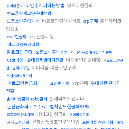
코인추적피하는방법
핑오다현금화
돈세탁문의
핸드폰결제코인구매방법
비트코인판매사이트
xrp구매
블랙테더코
모든코인구입가능
인전송
xrp전송대행
usdt현금화
비트코인송금대행
알트코인구매
모든코인구입가능
이더리움클레식클레식판매
비트코인전송대행
롯데상품권테더전환
usdt매입
카드로 코인구
이더리움 리플코인구매
솔라나구입
입
코인계좌이체구입
비트코인현금화
xrp구매
롯데상품권테더
테더코인판매함
전환
돈세탁해드립니다
솔라나현금화 sol현금화
돈현금화최저수수료
컬쳐랜드현금화91%
테더코인현금화
암호화폐전송대행
이더리움판매
문화상품권코인구매방법
카지노현금화
트론리플 전송대행
테더