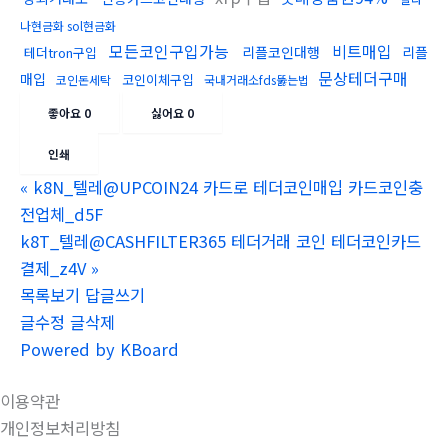
나현금화 sol현금화
모든코인구입가능
비트매입
리플코인대행
리플
테더tron구입
문상테더구매
매입
코인이체구입
코인돈세탁
국내거래소fds뚫는법
좋아요
0
싫어요
0
인쇄
«
k8N_텔레@UPCOIN24 카드로 테더코인매입 카드코인충
전업체_d5F
k8T_텔레@CASHFILTER365 테더거래 코인 테더코인카드
결제_z4V
»
목록보기
답글쓰기
글수정
글삭제
Powered by KBoard
이용약관
개인정보처리방침