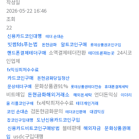
작성일
2026-05-22 16:46
조회
22
신용카드코인대행
테더 손대손
빗썸fds푸는법
알트코인구매
돈현금화
롯데상품권코인구입
소액결제테더전환
24시코
핸드폰결제테더구매
테더트론파는곳
인업체
fx믹싱최저수수료
카드코인구매
돈현금화당일정산
문화상품권91%
문상테더구매
롯데상품권테더전송
휴대폰결제세탁
비트매입
돈현금화해외거래소
언더돈믹싱
해외돈세탁
이더리
fx세탁최저수수료
움 리플코인구매
테더개인거래
검돈현금화문의
코인 손대손
대검믹싱
테더코인판매
도난신용카드코인구입
잡코인구입대행
블테판매
신용카드비트코인구매방법
해외자금
문화상품권매
usdc구입대행
입