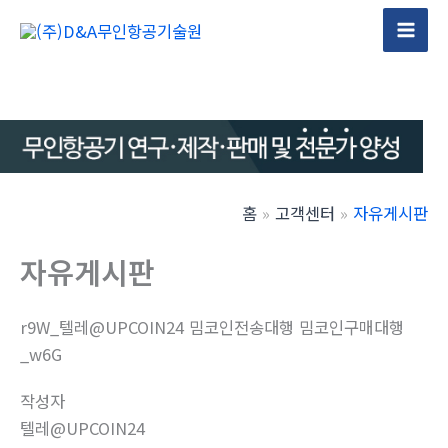
콘
텐
Mai
츠
Men
로
건
너
뛰
기
홈
고객센터
자유게시판
자유게시판
r9W_텔레@UPCOIN24 밈코인전송대행 밈코인구매대행
_w6G
작성자
텔레@UPCOIN24