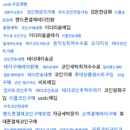
usdc구입대행
검돈현금화
코인현금직거래
카드코인전송가능
리플송
검돈믹싱문의
핸드폰결제테더전환
금업체
이더리움매입
횡령세탁
코인구매대행
이더리움클레식
카드로 코인구입
리플전송대행
돈믹싱최저수수료
오다믹싱
테더코인
파이코인사는곳
탈세하는방법
직거래
테더대리송금
코인전송대행
테더구매테더판매
코인세탁최저수수료
해외돈세탁
컬쳐랜드세탁
코인이체
롯데상품권비트구입
xrp
테더전송대행
검돈세탁문의
구매
비트매입
코인 체크카드
테더코인추척피하기
코인원화구
업비트코인추적
테더코인송금
입
리플코인구매
usdc매입
비트코인현금화
핸드폰결제코인구매방법
자금세탁문의
소액결제테더구매
휴
대폰결제코인구매
모든코인구입가
테더수사기관
골드바현금화현금화
아프리카tv돈현금화