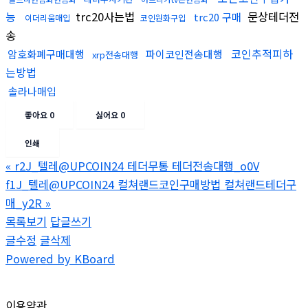
능
trc20사는법
문상테더전
trc20 구매
이더리움매입
코인원화구입
송
코인추적피하
암호화폐구매대행
파이코인전송대행
xrp전송대행
는방법
솔라나매입
좋아요
0
싫어요
0
인쇄
«
r2J_텔레@UPCOIN24 테더무통 테더전송대행_o0V
f1J_텔레@UPCOIN24 컬쳐랜드코인구매방법 컬쳐랜드테더구
매_y2R
»
목록보기
답글쓰기
글수정
글삭제
Powered by KBoard
이용약관