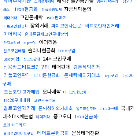
테더수사기관
해외선물현금인출
검돈세탁문의
장외거
소액결제세탁
tron현금화
자금세탁문의
래소
리플송금업체
코인돈세탁
usdc판매처
테더거래
장외거래
파이코인사는곳
비트코인개인거래
비트코인 현금화
이더리움
휴대폰결제코인구매방법
이더리움
xrp구입
카지노믹싱
솔라나현금화
tron구입
알트코인매입
24시코인구매
usdt매입
잡코인판매
신용카드비트코인구입
테더판매
검돈세탁업체
리플코인판매
돈세탁해외거래소
테더돈현금화
trc20
xrp구입
구매
오다세탁
모든코인 고가매입
테더코인현금화
trc20구매대행
코인 신용카드
알트코인퀵거래
국내거
돈믹싱해외거래소
trc20구매
알트코인구매
래소fds깨는법
중고오다
tron현금화
테더거래
코인 체크카드
테더트론현금화
문상테더전환
휴대폰결제비트구입