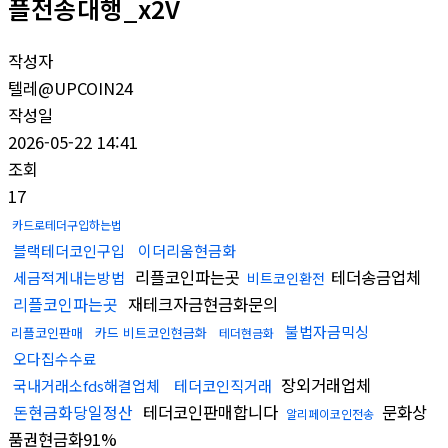
플전송대행_x2V
작성자
텔레@UPCOIN24
작성일
2026-05-22 14:41
조회
17
카드로테더구입하는법
블랙테더코인구입
이더리움현금화
리플코인파는곳
테더송금업체
세금적게내는방법
비트코인환전
리플코인파는곳
재테크자금현금화문의
불법자금믹싱
리플코인판매
카드 비트코인현금화
테더현금화
오다집수수료
장외거래업체
국내거래소fds해결업체
테더코인직거래
돈현금화당일정산
테더코인판매합니다
문화상
알리페이코인전송
품권현금화91%