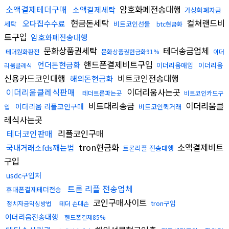
소액결제테더구매
암호화폐전송대행
소액결제세탁
가상화폐자금
현금돈세탁
컬쳐랜드비
오다집수수료
세탁
비트코인선물
btc현금화
트구입
암호화폐전송대행
문화상품권세탁
테더송금업체
테더원화환전
문화상품권현금화91%
이더
핸드폰결제비트구입
언더돈현금화
이더리움매입
이더리움
리움클레식
신용카드코인대행
비트코인전송대행
해외돈현금화
이더리움클레식판매
이더리움사는곳
테더트론파는곳
비트코인카드구
비트대리송금
이더리움클
이더리움 리플코인구매
비트코인퀵거래
입
레식사는곳
테더코인판매
리플코인구매
tron현금화
소액결제비트
국내거래소fds깨는법
트론리플 전송대행
구입
usdc구입처
트론 리플 전송업체
휴대폰결제테더전송
코인구매사이트
tron구입
정치자금믹싱방법
테더 손대손
이더리움전송대행
핸드폰결제85%