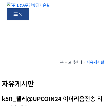
콘
텐
Main
Menu
츠
로
건
너
뛰
기
홈
고객센터
자유게시판
자유게시판
k5R_텔레@UPCOIN24 이더리움전송 리