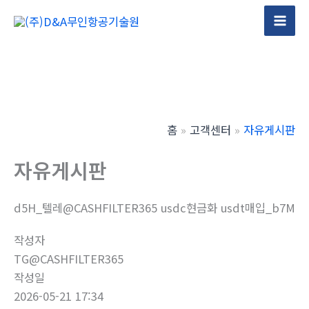
콘
텐
Mai
츠
Men
로
건
너
뛰
홈
고객센터
자유게시판
기
자유게시판
d5H_텔레@CASHFILTER365 usdc현금화 usdt매입_b7M
작성자
TG@CASHFILTER365
작성일
2026-05-21 17:34