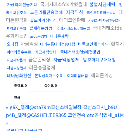
국내거래소fds막혔을때
불법자금세탁
가상화폐선물거래
업
자금믹싱
테
트론리플전송업체
비트코인추적
코인추적피하는방법
더돈현금화
테더코인판매
골드바믹싱믹싱
가상화폐자금현금화
국내거래소fds
탈세하는방법
국내거래소fds깨는법
파이코인구입
우회하는법
테더돈세탁
usdc구입처
자금믹싱
환치기
오다집
비트코인체크카드
테더무통테더전송대행
국내거래소fds해결방법
이더리움수수료
자금세탁업체
금은돈믹싱
자금믹싱업체
암호화폐구매대행
자금세탁문의
리플송금업체
자금믹싱업체
해외돈믹싱
테더원화환전
돈믹싱최저수수료
이더리움매입
좋아요
0
싫어요
0
인쇄
«
g8X_텔레@sta79m흥신소비밀보장 흥신소디시_b9U
p4B_텔레@CASHFILTER365 코인전송 otc공식업체_a1M
»
목록보기
답글쓰기