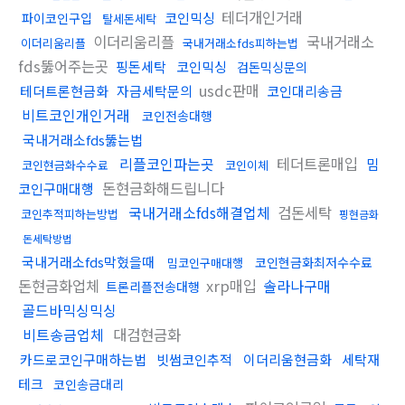
테더개인거래
코인믹싱
파이코인구입
탈세돈세탁
이더리움리플
국내거래소
이더리움리플
국내거래소fds피하는법
fds뚫어주는곳
핑돈세탁
코인믹싱
검돈믹싱문의
usdc판매
테더트론현금화
자금세탁문의
코인대리송금
비트코인개인거래
코인전송대행
국내거래소fds뚫는법
리플코인파는곳
테더트론매입
밈
코인현금화수수료
코인이체
돈현금화해드립니다
코인구매대행
국내거래소fds해결업체
검돈세탁
코인추적피하는방법
핑현금화
돈세탁방법
국내거래소fds막혔을때
코인현금화최저수수료
밈코인구매대행
돈현금화업체
xrp매입
솔라나구매
트론리플전송대행
골드바믹싱믹싱
비트송금업체
대검현금화
카드로코인구매하는법
빗썸코인추적
이더리움현금화
세탁재
테크
코인송금대리