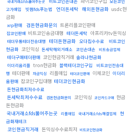
파이코인구입
비트코인손대손
모든코인
국내거래소fds뚫어주는곳
언더돈세탁
해외돈현금화
usdc현
빗썸fds푸는법
고가매입
금화
검돈현금화문의
트론리플코인판매
xrp판매
비트코인송금대행
아프리카tv돈믹싱
테더돈세탁
잡코인판매
테더돈현금화
오다집수수료
비트코인
테더무통테더전송대행
코인믹싱
현금화
돈세탁해외거래소
코인손대손
비트송금업체
코인현금직거래
테더구매테더판매
솔라나현금화
tron현금화
블랙테더코인구입
이더리움리플
비트코인전송대
테더판매
리플매입
이체코인
이더리
행
자금믹싱
테더코인판매
잡코인구입대행
테더코인현금화
움판매
돈현금화최저수수료
돈세탁최저수수료
코인믹싱
현금
검돈현금화문의
코인카드구매
돈현금화
국내거래소fds뚫어주는곳
현
리플매입
국내거래소fds해결업체
금화재테크
코인현금직거래
돈믹싱수수료최저
비트코인현금화