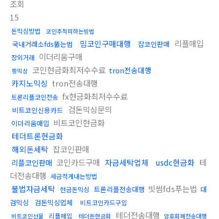
조회
15
돈믹싱방법
코인추적피하는방법
밈코인구매대행
리플매입
국내거래소fds뚫는법
잡코인판매
이더리움구매
장외거래
코인현금화최저수수료
tron전송대행
핑믹싱
카지노믹싱
tron전송대행
fx현금화최저수수료
트론리플코인전송
검돈믹싱문의
비트코인신용카드
비트코인현금화
이더리움매입
테더트론현금화
해외돈세탁
잡코인판매
코인카드구매
자금세탁업체
usdc현금화
테
리플코인판매
더전송대행
세금적게내는방법
불법자금세탁
빗썸fds푸는법
트론리플전송대행
대
현금돈믹싱
검믹싱
검돈믹싱업체
비트코인카드구입
테더전송대행
리플매입
비트코인선물
테더돈현금화
암호화폐전송대행