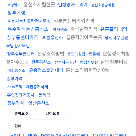
흥신소저렴한곳
인생망가트리기
누명벗기
흥신소상담비용
청부폭행
심부름센터의뢰가격
후불가능한곳탐정사무실
복수잘하는법흥신소
중국밀항가격
유흥출입내역
학력위조
심부름센터가격
실종자찾아주는곳
후불흥신소
탐정사무실전
국탐정사무실
신상조회방법
운행정지차량
청주심부름센터
몸캠피싱협박받을때
찾아주는곳
살인청부비용
전주흥신소
탐정사무실전국탐정사무실
흥신소의뢰위험성0%
유흥업소출입내역
여수흥신소
밀항가격
cctv조작
재판증거삭제
혼인전과거조사
돈세탁
청부가격
양산흥신소
좋아요
0
싫어요
0
인쇄
«
p6M_텔레@UPCOIN24 신용카드코인구매방법 카드코인