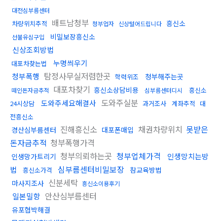
대전심부름센터
배트남청부
흥신소
차량위치추적
청부업자
신상털어드립니다
비밀보장흥신소
선불유심구입
신상조회방법
누명씌우기
대포차찾는법
탐정사무실저렴한곳
청부폭행
청부해주는곳
학력위조
대포차찾기
흥신소상담비용
흥신소
떼인돈자금추적
심부름센터디시
도와주실분
도와주세요해결사
24시상담
과거조사
계좌추적
대
전흥신소
진해흥신소
채권차량위치
못받은
경산심부름센터
대포폰매입
돈자금추적
청부폭행가격
청부의뢰하는곳
청부업체가격
인생망치는방
인생망가트리기
심부름센터비밀보장
법
참교육방법
흥신소가격
신분세탁
마사지조사
흥신소이용후기
안산심부름센터
일본밀항
유포협박해결