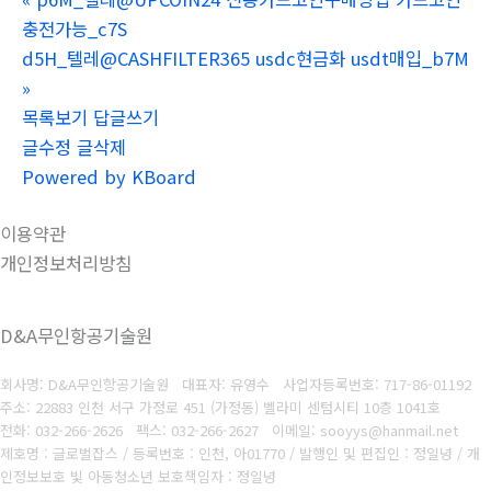
충전가능_c7S
d5H_텔레@CASHFILTER365 usdc현금화 usdt매입_b7M
»
목록보기
답글쓰기
글수정
글삭제
Powered by KBoard
이용약관
개인정보처리방침
D&A무인항공기술원
회사명: D&A무인항공기술원 대표자: 유영수
사업자등록번호:
717-86-01192
주소: 22883 인천 서구 가정로 451 (가정동) 벨라미 센텀시티 10층 1041호
전화: 032-266-2626
팩스: 032-266-2627
이메일: sooyys@hanmail.net
제호명 : 글로벌잡스 / 등록번호 : 인천, 아01770 / 발행인 및 편집인 : 정일녕 / 개
인정보보호 빛 아동청소년 보호책임자 : 정일녕