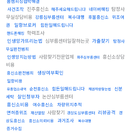
몸캠피싱협박해결
진주흥신소
탐정사
사건조작
네이버해킹
해주세요해드립니다
무실상담비용
강릉심부름센터
복수대행
후불흥신소
위조여
밀항브로커
권
힘든일해드립니다
학력조사
핸드폰해킹
인생망가뜨리는법
심부름센터일잘하는곳
가출찾기
탐정사
무실완전범죄
사람찾기전문업체
흥신소상담
인생망치는방법
파주심부름센터
비용
생상여부확인
흥신소완전범죄
밀항비용
힘든일해드립니다
신분
순천흥신소
유흥업소내역
채권차량찾는법
살인청부자
논산심부름센터
세탁
흥신소비용
여수흥신소
차량위치추적
사람찾기
리뷰공격
면허증위조
경
재산열람
경상도심부름센터
과거조사
상도흥신소
흥신소의뢰비용
복수대행
증거수집