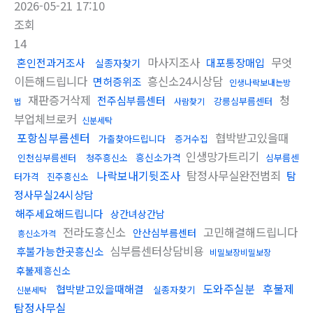
2026-05-21 17:10
조회
14
마사지조사
무엇
혼인전과거조사
대포통장매입
실종자찾기
이든해드립니다
흥신소24시상담
면허증위조
인생나락보내는방
재판증거삭제
청
전주심부름센터
강릉심부름센터
법
사람찾기
부업체브로커
신분세탁
포항심부름센터
협박받고있을때
가출찾아드립니다
증거수집
인생망가트리기
흥신소가격
인천심부름센터
청주흥신소
심부름센
나락보내기뒷조사
탐정사무실완전범죄
탐
터가격
진주흥신소
정사무실24시상담
해주세요해드립니다
상간녀상간남
전라도흥신소
고민해결해드립니다
안산심부름센터
흥신소가격
심부름센터상담비용
후불가능한곳흥신소
비밀보장비밀보장
후불제흥신소
도와주실분
후불제
협박받고있을때해결
실종자찾기
신분세탁
탐정사무실