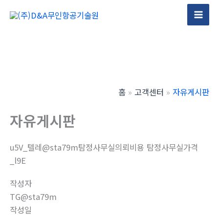
콘
텐
Mai
츠
Men
로
건
너
뛰
홈
고객센터
자유게시판
기
자유게시판
u5V_텔레@sta79m탐정사무실의뢰비용 탐정사무실가격
_l9E
작성자
TG@sta79m
작성일